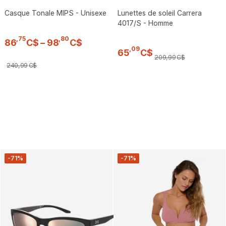
Casque Tonale MIPS - Unisexe
Lunettes de soleil Carrera
4017/S - Homme
,
75
,
80
86
C$
–
98
C$
,
09
65
C$
209
,
99
C$
240
,
99
C$
-71%
-71%