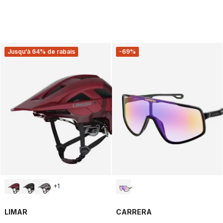
Jusqu’à 64% de rabais
-69%
+
1
LIMAR
CARRERA