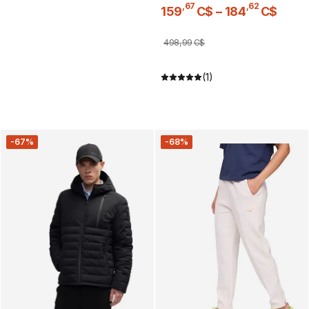
,
67
,
62
159
C$
–
184
C$
498
,
99
C$
(1)
-67%
-68%