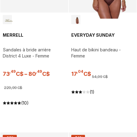
MERRELL
EVERYDAY SUNDAY
Sandales à bride arrière
Haut de bikini bandeau -
District 4 Luxe - Femme
Femme
,
49
,
49
,
04
73
C$
–
80
C$
17
C$
54
,
99
C$
229
,
99
C$
(1)
(10)