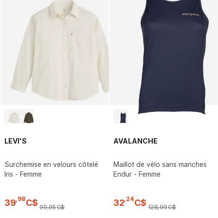
LEVI'S
AVALANCHE
Surchemise en velours côtelé
Maillot de vélo sans manches
Iris - Femme
Endur - Femme
,
98
,
24
39
C$
32
C$
99
,
95
C$
128
,
99
C$