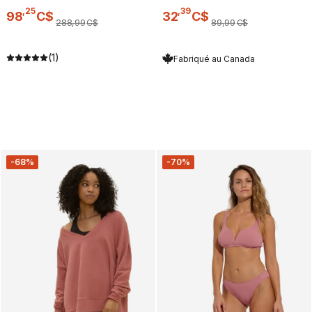
,
25
,
39
98
C$
32
C$
288
,
99
C$
89
,
99
C$
(1)
Fabriqué au Canada
-68%
-70%