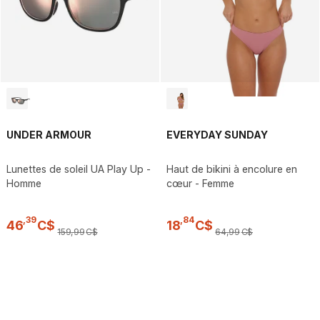
UNDER ARMOUR
EVERYDAY SUNDAY
Lunettes de soleil UA Play Up -
Haut de bikini à encolure en
Homme
cœur - Femme
,
39
,
84
46
C$
18
C$
159
,
99
C$
64
,
99
C$