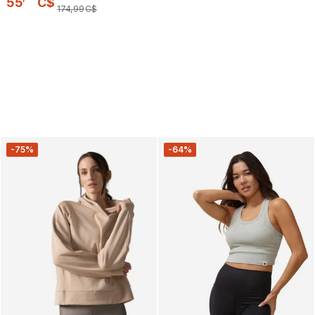
55
C$
174
,
99
C$
-75%
-64%