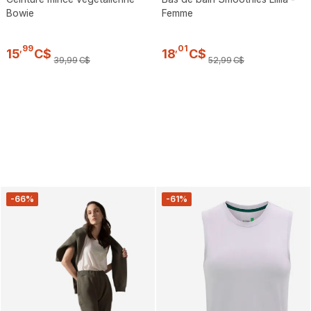
Bowie
Femme
,
99
,
01
15
C$
18
C$
39
,
99
C$
52
,
99
C$
-66%
-61%