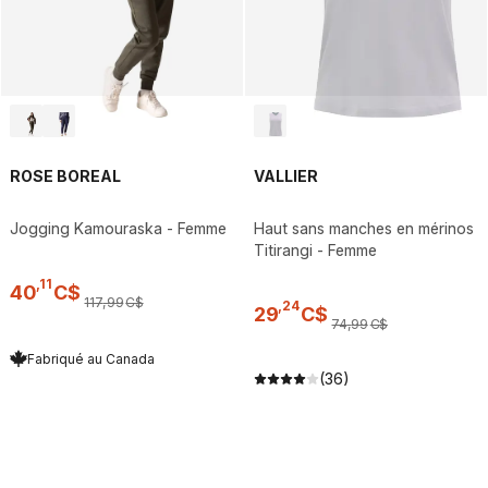
ROSE BOREAL
VALLIER
Jogging Kamouraska - Femme
Haut sans manches en mérinos
Titirangi - Femme
,
11
40
C$
117
,
99
C$
,
24
29
C$
74
,
99
C$
Fabriqué au Canada
(36)