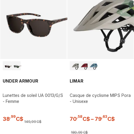
UNDER ARMOUR
LIMAR
Lunettes de soleil UA 0013/G/S
Casque de cyclisme MIPS Pora
- Femme
- Unisexe
,
99
,
58
,
63
38
C$
70
C$
–
79
C$
149
,
99
C$
180
,
99
C$