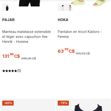
PAJAR
HOKA
Manteau matelassé extensible
Pantalon en tricot Kaitoro -
et léger avec capuchon fixe
Femme
Henrik - Homme
,
99
63
C$
199
,
99
C$
,
66
131
C$
398
,
99
C$
(1)
-60%
-75%