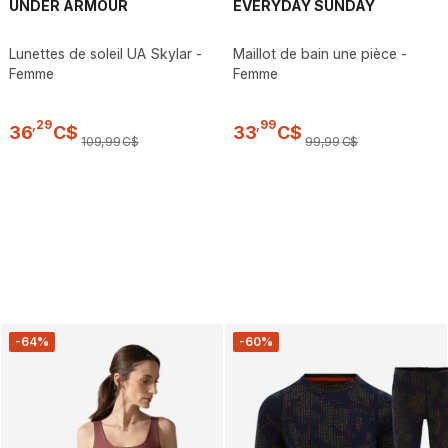
UNDER ARMOUR
EVERYDAY SUNDAY
Lunettes de soleil UA Skylar -
Maillot de bain une pièce -
Femme
Femme
,
29
,
99
36
C$
33
C$
109
,
99
C$
99
,
99
C$
-64%
-60%