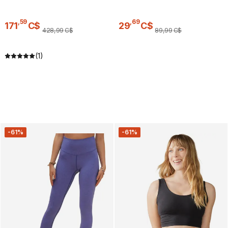
,
59
,
69
171
C$
29
C$
428
,
99
C$
89
,
99
C$
(1)
-61%
-61%