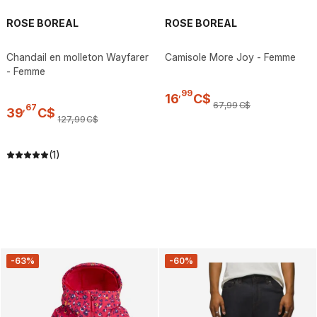
ROSE BOREAL
ROSE BOREAL
Chandail en molleton Wayfarer
Camisole More Joy - Femme
- Femme
,
99
16
C$
67
,
99
C$
,
67
39
C$
127
,
99
C$
(1)
-63%
-60%