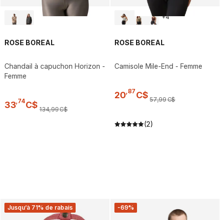
+
4
ROSE BOREAL
ROSE BOREAL
Chandail à capuchon Horizon -
Camisole Mile-End - Femme
Femme
,
87
20
C$
57
,
99
C$
,
74
33
C$
134
,
99
C$
(2)
Jusqu’à 71% de rabais
-69%