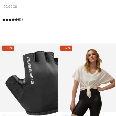
99
,
99
C$
(9)
-60%
-67%