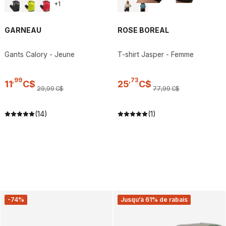
+
1
GARNEAU
ROSE BOREAL
Gants Calory - Jeune
T-shirt Jasper - Femme
,
99
,
73
11
C$
25
C$
29
,
99
C$
77
,
99
C$
(14)
(1)
-74%
Jusqu’à 61% de rabais