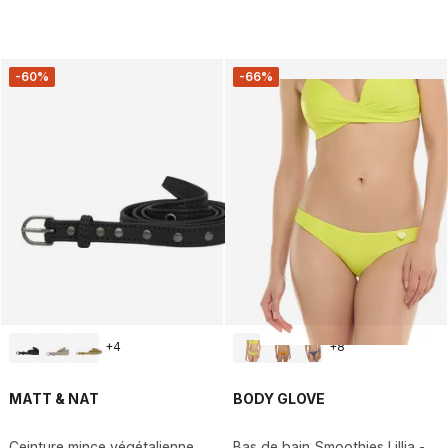
-60%
-66%
+
4
+
8
MATT & NAT
BODY GLOVE
Ceinture mince végétalienne
Bas de bain Smoothies Lillia -