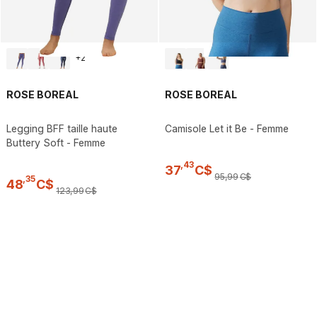
+
2
ROSE BOREAL
ROSE BOREAL
Legging BFF taille haute
Camisole Let it Be - Femme
Buttery Soft - Femme
,
43
37
C$
95
,
99
C$
,
35
48
C$
123
,
99
C$