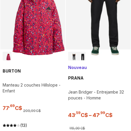
Nouveau
BURTON
PRANA
Manteau 2 couches Hillslope -
Enfant
Jean Bridger - Entrejambe 32
pouces - Homme
,
69
77
C$
209
,
99
C$
,
59
,
99
43
C$
–
47
C$
(13)
119
,
99
C$