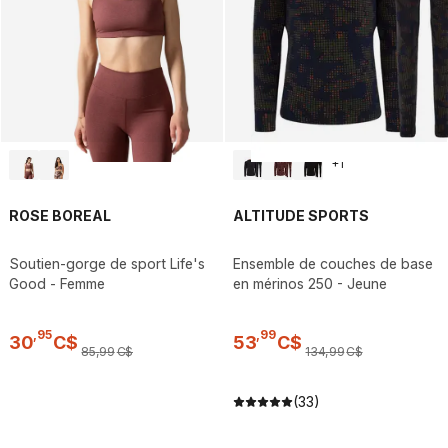
+
1
ROSE BOREAL
ALTITUDE SPORTS
Soutien-gorge de sport Life's
Ensemble de couches de base
Good - Femme
en mérinos 250 - Jeune
,
95
,
99
30
C$
53
C$
85
,
99
C$
134
,
99
C$
(33)