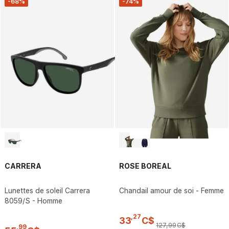
-68%
-74%
CARRERA
ROSE BOREAL
Lunettes de soleil Carrera
Chandail amour de soi - Femme
8059/S - Homme
,
27
33
C$
127
,
99
C$
,
99