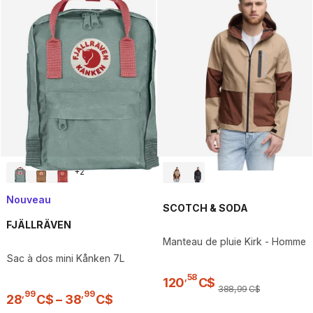
+
2
Nouveau
SCOTCH & SODA
FJÄLLRÄVEN
Manteau de pluie Kirk - Homme
Sac à dos mini Kånken 7L
,
58
120
C$
388
,
99
C$
,
99
,
99
28
C$
–
38
C$