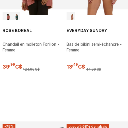
ROSE BOREAL
EVERYDAY SUNDAY
Chandail en molleton Forillon -
Bas de bikini semi-échancré -
Femme
Femme
,
99
,
49
39
C$
13
C$
124
,
99
C$
44
,
99
C$
-75%
Jusqu’à 68% de rabais