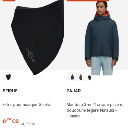
SEIRUS
PAJAR
Filtre pour masque Shield
Manteau 3-en-1 coque pluie et
doudoune légère Natsuki -
Homme
,
24
6
C$
24
,
99
C$