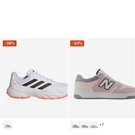
-38%
-33%
+
7