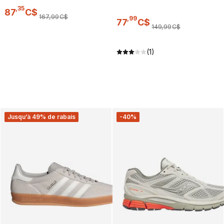
,
35
87
C$
167
,
99
C$
,
99
77
C$
149
,
99
C$
(1)
Jusqu’à 49% de rabais
-40%