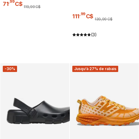
,
99
71
C$
119
,
99
C$
,
99
111
C$
139
,
99
C$
(3)
-30%
Jusqu’à 27% de rabais