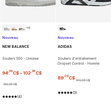
+
4
Nouveau
Nouveau
NEW BALANCE
ADIDAS
Souliers 550 - Unisexe
Souliers d'entraînement
Dropset Control - Homme
,
39
,
39
94
C$
–
102
C$
,
09
89
C$
109
,
99
C$
159
,
99
C$
(3)
(4)