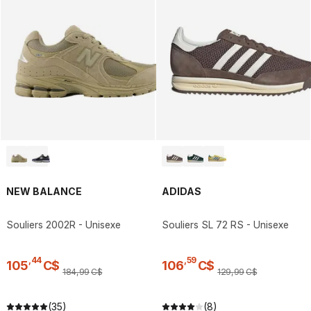
NEW BALANCE
ADIDAS
Souliers 2002R - Unisexe
Souliers SL 72 RS - Unisexe
,
44
,
59
105
C$
106
C$
184
,
99
C$
129
,
99
C$
(35)
(8)