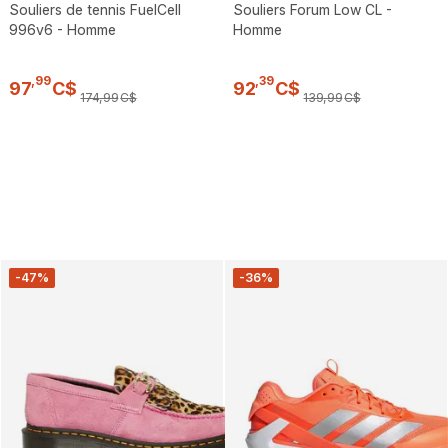
Souliers de tennis FuelCell
Souliers Forum Low CL -
996v6 - Homme
Homme
,
99
,
39
97
C$
92
C$
174
,
99
C$
139
,
99
C$
-47%
-36%