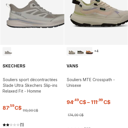
+
4
SKECHERS
VANS
Souliers sport décontractées
Souliers MTE Crosspath -
Slade Ultra Skechers Slip-ins
Unisexe
Relaxed Fit - Homme
,
49
,
99
94
C$
–
111
C$
,
59
87
C$
119
,
99
C$
174
,
99
C$
(1)