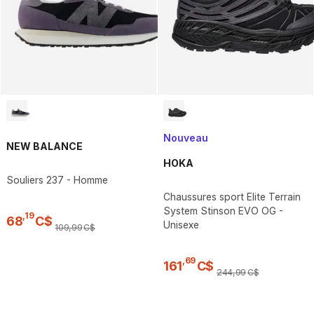
Nouveau
NEW BALANCE
HOKA
Souliers 237 - Homme
Chaussures sport Elite Terrain
System Stinson EVO OG -
,
19
68
C$
Unisexe
109
,
99
C$
,
69
161
C$
244
,
99
C$