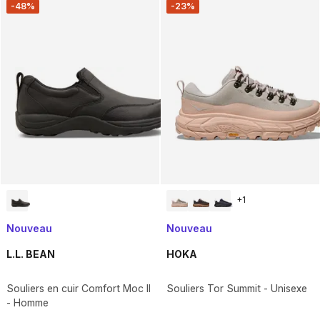
-48%
-23%
+
1
Nouveau
Nouveau
L.L. BEAN
HOKA
Souliers en cuir Comfort Moc II
Souliers Tor Summit - Unisexe
- Homme