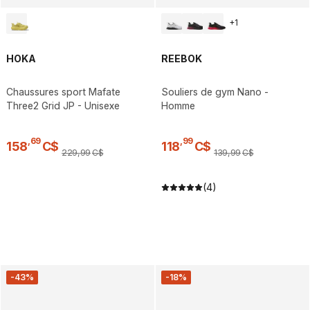
+
1
HOKA
REEBOK
Chaussures sport Mafate
Souliers de gym Nano -
Three2 Grid JP - Unisexe
Homme
,
69
,
99
158
C$
118
C$
229
,
99
C$
139
,
99
C$
(4)
-43%
-18%