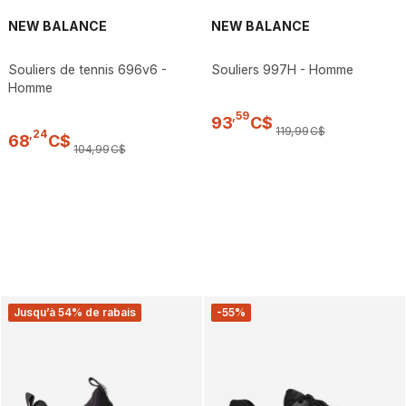
NEW BALANCE
NEW BALANCE
Souliers de tennis 696v6 -
Souliers 997H - Homme
Homme
,
59
93
C$
119
,
99
C$
,
24
68
C$
104
,
99
C$
Jusqu’à 54% de rabais
-55%