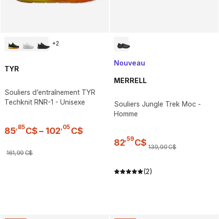
+
2
Nouveau
TYR
MERRELL
Souliers d’entraînement TYR
Techknit RNR-1 - Unisexe
Souliers Jungle Trek Moc -
Homme
,
85
,
05
85
C$
–
102
C$
,
59
82
C$
139
,
99
C$
161
,
99
C$
(2)