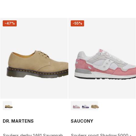
-47%
-55%
DR. MARTENS
SAUCONY
Souliers derby 1461 Savannah
Souliers sport Shadow 5000 -