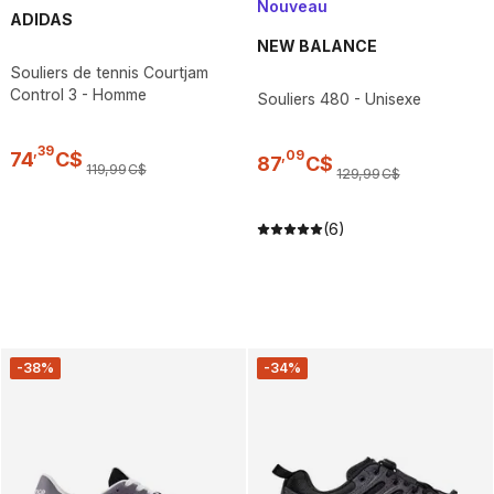
Nouveau
ADIDAS
NEW BALANCE
Souliers de tennis Courtjam
Control 3 - Homme
Souliers 480 - Unisexe
,
39
,
09
74
C$
87
C$
119
,
99
C$
129
,
99
C$
(6)
-38%
-34%