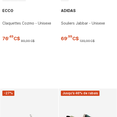
ECCO
ADIDAS
Claquettes Cozmo - Unisexe
Souliers Jabbar - Unisexe
,
49
,
99
76
C$
69
C$
89
,
99
C$
139
,
99
C$
-27%
Jusqu’à 46% de rabais