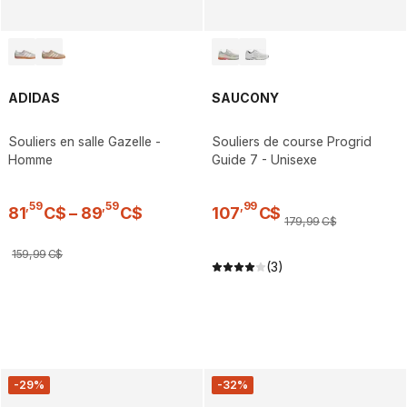
ADIDAS
SAUCONY
Souliers en salle Gazelle -
Souliers de course Progrid
Homme
Guide 7 - Unisexe
,
59
,
59
,
99
81
C$
–
89
C$
107
C$
179
,
99
C$
159
,
99
C$
(3)
-29%
-32%