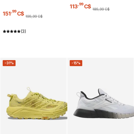
,
99
113
C$
189
,
99
C$
,
99
151
C$
199
,
99
C$
(3)
-31%
-15%