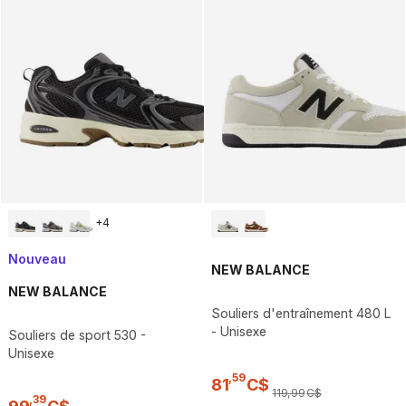
+
4
Nouveau
NEW BALANCE
NEW BALANCE
Souliers d'entraînement 480 L
- Unisexe
Souliers de sport 530 -
Unisexe
,
59
81
C$
119
,
99
C$
,
39