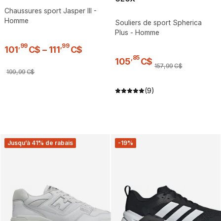
Chaussures sport Jasper III -
Homme
Souliers de sport Spherica
Plus - Homme
,
99
,
99
101
C$
–
111
C$
,
85
105
C$
157
,
99
C$
199
,
99
C$
(9)
Jusqu’à 41% de rabais
-19%