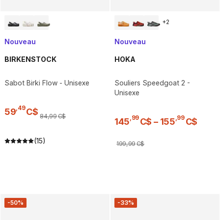
+
2
Nouveau
Nouveau
BIRKENSTOCK
HOKA
Sabot Birki Flow - Unisexe
Souliers Speedgoat 2 -
Unisexe
,
49
59
C$
84
,
99
C$
,
99
,
99
145
C$
–
155
C$
(15)
199
,
99
C$
-50%
-33%