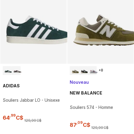
+
8
Nouveau
ADIDAS
NEW BALANCE
Souliers Jabbar LO - Unisexe
Souliers 574 - Homme
,
99
64
C$
129
,
99
C$
,
09
87
C$
129
,
99
C$