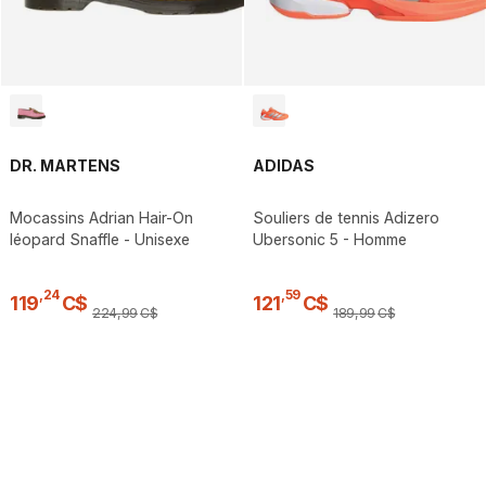
DR. MARTENS
ADIDAS
Mocassins Adrian Hair-On
Souliers de tennis Adizero
léopard Snaffle - Unisexe
Ubersonic 5 - Homme
,
24
,
59
119
C$
121
C$
224
,
99
C$
189
,
99
C$