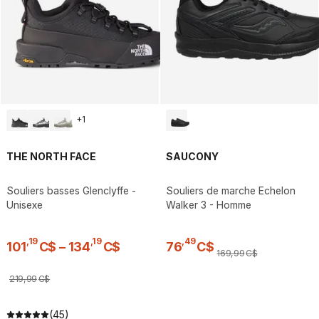
+
1
THE NORTH FACE
SAUCONY
Souliers basses Glenclyffe -
Souliers de marche Echelon
Unisexe
Walker 3 - Homme
,
19
,
19
,
49
101
C$
–
134
C$
76
C$
169
,
99
C$
219
,
99
C$
(45)