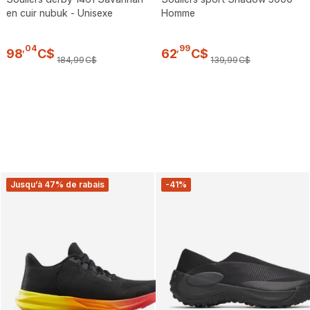
en cuir nubuk - Unisexe
Homme
,
04
,
99
98
C$
62
C$
184
,
99
C$
139
,
99
C$
Jusqu’à 47% de rabais
-41%