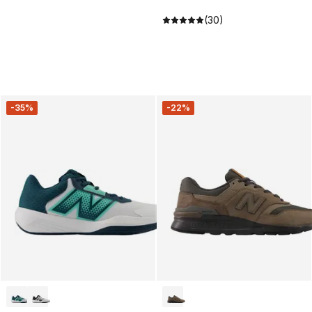
(30)
-35%
-22%