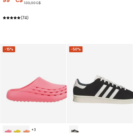
99
C$
139
,
99
C$
(74)
-15%
-50%
+
3