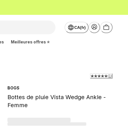
CA(fr)
es
Meilleures offres ⭐
(
1
)
BOGS
Bottes de pluie Vista Wedge Ankle -
Femme