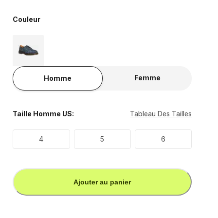
Couleur
Femme
Homme
Taille Homme US:
Tableau Des Tailles
4
5
6
Ajouter au panier