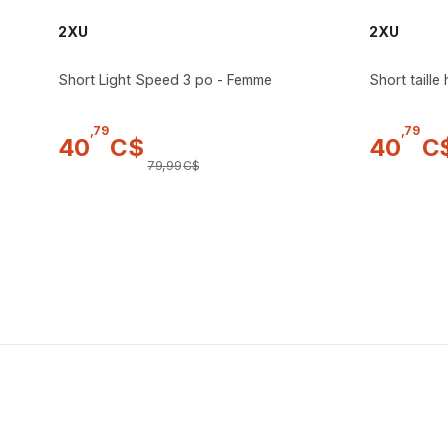
2XU
2XU
Short Light Speed 3 po - Femme
Short taille
,
79
,
79
40
C$
40
C
79
,
99
C$