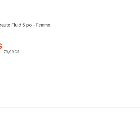
 haute Fluid 5 po - Femme
$
79
,
99
C$