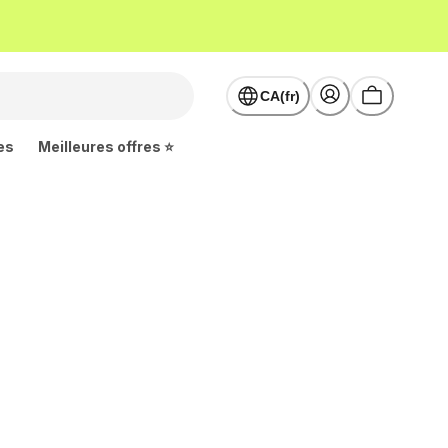
CA(fr)
es
Meilleures offres ⭐