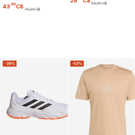
28
C$
54
,
99
C$
,
99
43
C$
79
,
99
C$
-38%
-53%