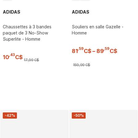
ADIDAS
ADIDAS
Chaussettes à 3 bandes
Souliers en salle Gazelle -
paquet de 3 No-Show
Homme
Superlite - Homme
,
59
,
59
81
C$
–
89
C$
,
43
10
C$
17
,
99
C$
159
,
99
C$
-42%
-50%