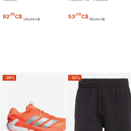
,
39
,
09
92
C$
53
C$
139
,
99
C$
89
,
99
C$
-36%
-32%