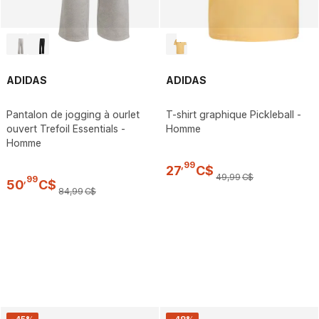
ADIDAS
ADIDAS
Pantalon de jogging à ourlet
T-shirt graphique Pickleball -
ouvert Trefoil Essentials -
Homme
Homme
,
99
27
C$
49
,
99
C$
,
99
50
C$
84
,
99
C$