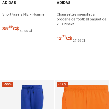
ADIDAS
ADIDAS
Short tissé Z.N.E. - Homme
Chaussettes mi-mollet à
broderie de football paquet de
2 - Unisexe
,
69
35
C$
69
,
99
C$
,
71
13
C$
27
,
99
C$
-59%
-47%