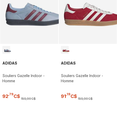
ADIDAS
ADIDAS
Souliers Gazelle Indoor -
Souliers Gazelle Indoor -
Homme
Homme
,
79
,
19
92
C$
91
C$
159
,
99
C$
159
,
99
C$