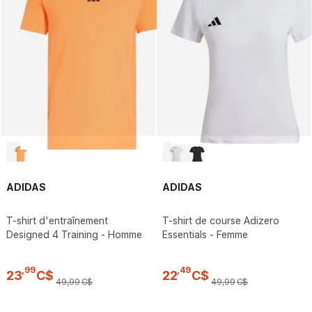
ADIDAS
ADIDAS
T-shirt d'entraînement
T-shirt de course Adizero
Designed 4 Training - Homme
Essentials - Femme
,
99
,
49
23
C$
22
C$
49
,
99
C$
49
,
99
C$