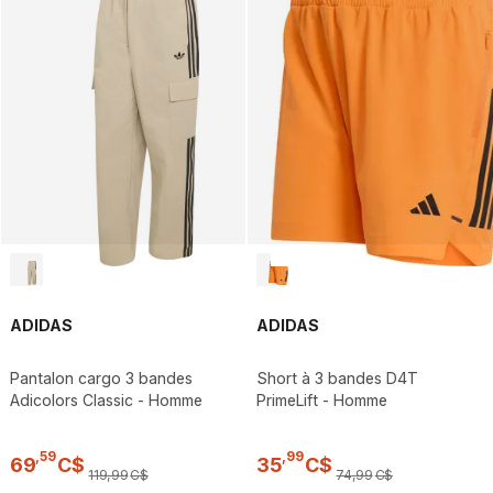
ADIDAS
ADIDAS
Pantalon cargo 3 bandes
Short à 3 bandes D4T
Adicolors Classic - Homme
PrimeLift - Homme
,
59
,
99
69
C$
35
C$
119
,
99
C$
74
,
99
C$