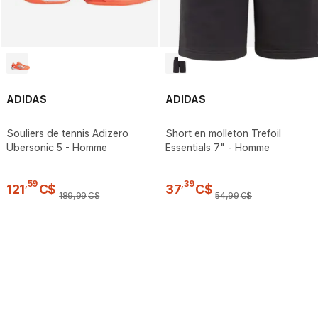
ADIDAS
ADIDAS
Souliers de tennis Adizero
Short en molleton Trefoil
Ubersonic 5 - Homme
Essentials 7" - Homme
,
59
,
39
121
C$
37
C$
189
,
99
C$
54
,
99
C$