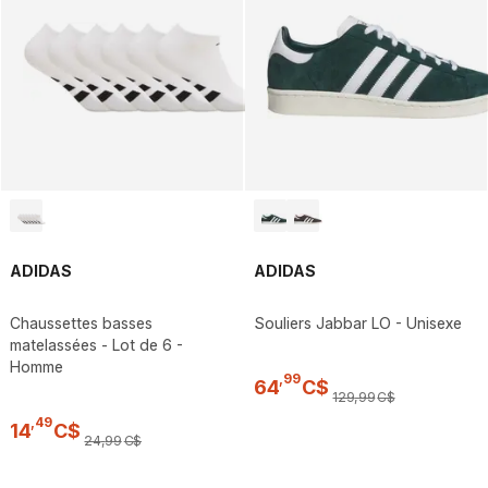
ADIDAS
ADIDAS
Chaussettes basses
Souliers Jabbar LO - Unisexe
matelassées - Lot de 6 -
Homme
,
99
64
C$
129
,
99
C$
,
49
14
C$
24
,
99
C$