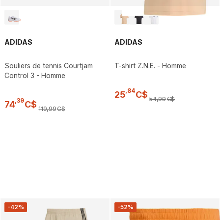
ADIDAS
ADIDAS
Souliers de tennis Courtjam
T-shirt Z.N.E. - Homme
Control 3 - Homme
,
84
25
C$
54
,
99
C$
,
39
74
C$
119
,
99
C$
-42%
-52%