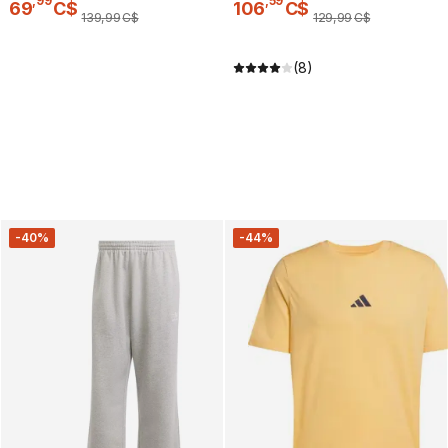
,
99
,
59
69
C$
106
C$
139
,
99
C$
129
,
99
C$
(8)
-40%
-44%