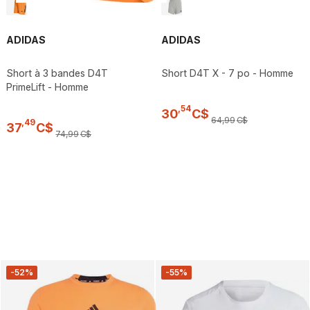
ADIDAS
ADIDAS
Short à 3 bandes D4T
Short D4T X - 7 po - Homme
PrimeLift - Homme
,
54
30
C$
64
,
99
C$
,
49
37
C$
74
,
99
C$
-52%
-55%