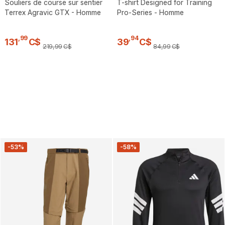
Souliers de course sur sentier
T-shirt Designed for Training
Terrex Agravic GTX - Homme
Pro-Series - Homme
,
99
,
94
131
C$
39
C$
219
,
99
C$
84
,
99
C$
-53%
-58%