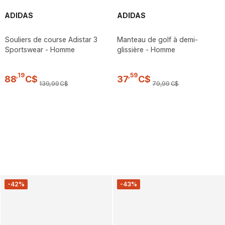
ADIDAS
ADIDAS
Souliers de course Adistar 3
Manteau de golf à demi-
Sportswear - Homme
glissière - Homme
,
19
,
59
88
C$
37
C$
139
,
99
C$
79
,
99
C$
-42%
-43%