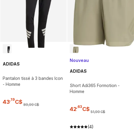
Nouveau
ADIDAS
ADIDAS
Pantalon tissé à 3 bandes Icon
- Homme
Short Adi365 Formotion -
Homme
,
19
43
C$
89
,
99
C$
,
63
42
C$
51
,
99
C$
(4)