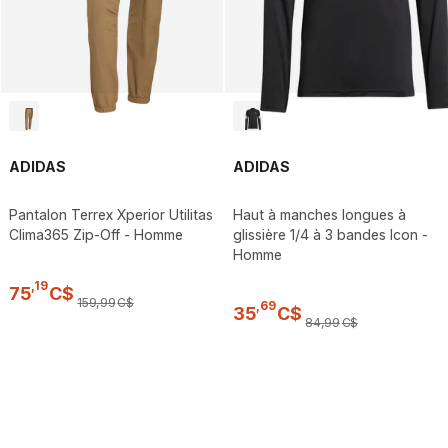
ADIDAS
ADIDAS
Pantalon Terrex Xperior Utilitas
Haut à manches longues à
Clima365 Zip-Off - Homme
glissière 1/4 à 3 bandes Icon -
Homme
,
19
75
C$
159
,
99
C$
,
69
35
C$
84
,
99
C$