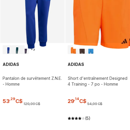
+
3
ADIDAS
ADIDAS
Pantalon de survêtement Z.N.E.
Short d'entraînement Designed
- Homme
4 Training - 7 po - Homme
,
29
,
14
53
C$
29
C$
129
,
99
C$
54
,
99
C$
(5)