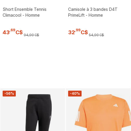
Short Ensemble Tennis
Camisole à 3 bandes D4T
Climacool - Homme
PrimeLift - Homme
,
69
,
99
43
C$
32
C$
94
,
99
C$
54
,
99
C$
-56%
-40%