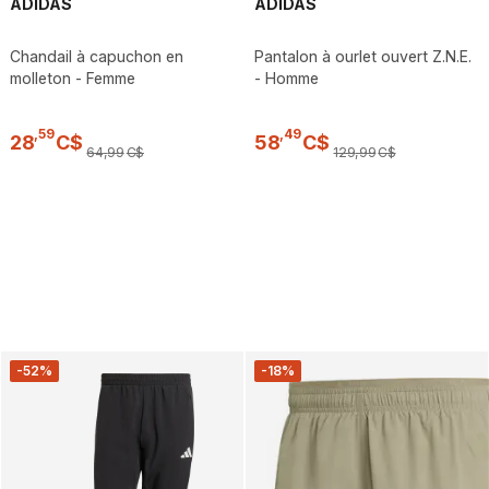
ADIDAS
ADIDAS
Chandail à capuchon en
Pantalon à ourlet ouvert Z.N.E.
molleton - Femme
- Homme
,
59
,
49
28
C$
58
C$
64
,
99
C$
129
,
99
C$
-52%
-18%