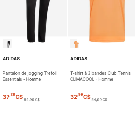
ADIDAS
ADIDAS
Pantalon de jogging Trefoil
T-shirt à 3 bandes Club Tennis
Essentials - Homme
CLIMACOOL - Homme
,
39
,
99
37
C$
32
C$
84
,
99
C$
54
,
99
C$