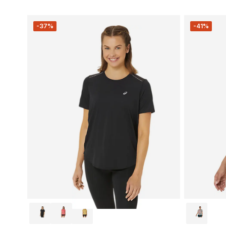
-37%
-41%