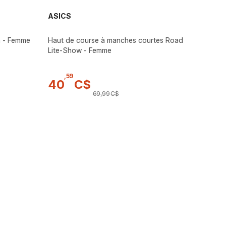
ASICS
n - Femme
Haut de course à manches courtes Road
Lite-Show - Femme
,
59
40
C$
69
,
99
C$