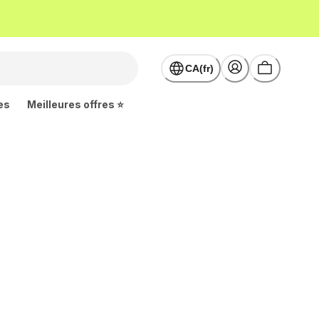
CA(fr)
es
Meilleures offres ⭐