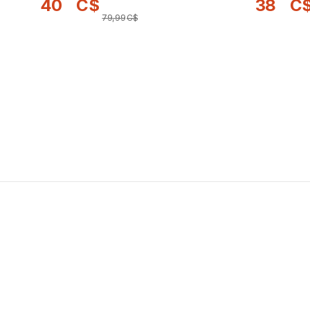
40
C$
38
C
79
,
99
C$