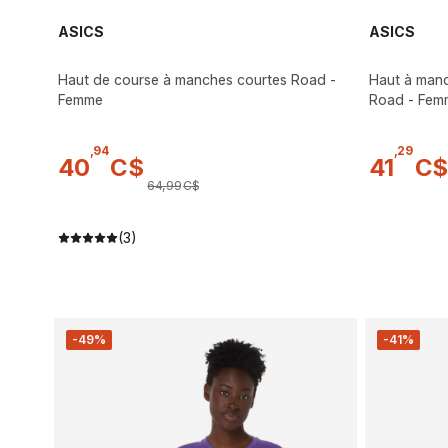
ASICS
ASICS
Haut de course à manches courtes Road -
Haut à manc
Femme
Road - Fem
,
94
,
29
40
C$
41
C$
64
,
99
C$
(3)
-49%
-41%