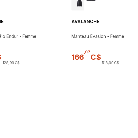
HE
AVALANCHE
vélo Endur - Femme
Manteau Evasion - Femme
,
07
$
166
C$
128
,
99
C$
518
,
99
C$