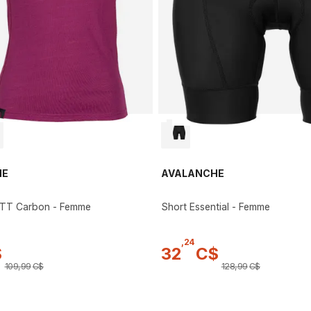
HE
AVALANCHE
 VTT Carbon - Femme
Short Essential - Femme
,
24
$
32
C$
109
,
99
C$
128
,
99
C$