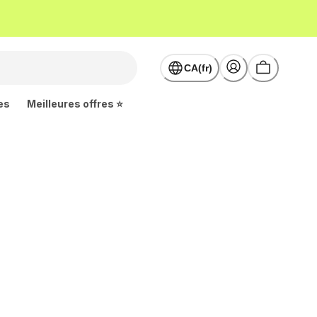
CA(fr)
es
Meilleures offres ⭐