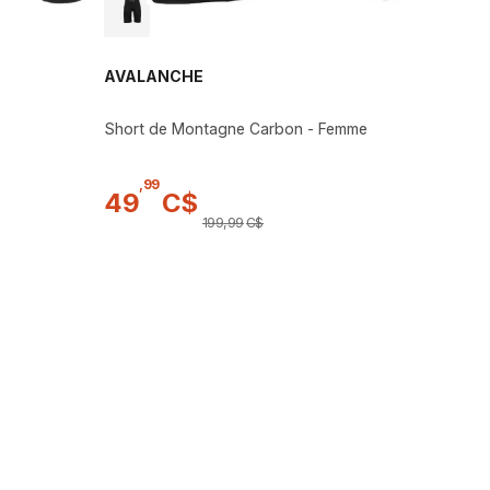
AVALANCHE
Short de Montagne Carbon - Femme
,
99
49
C$
199
,
99
C$