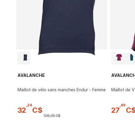
AVALANCHE
AVALANC
Maillot de vélo sans manches Endur - Femme
Maillot de
,
24
,
49
32
C$
27
C
128
,
99
C$