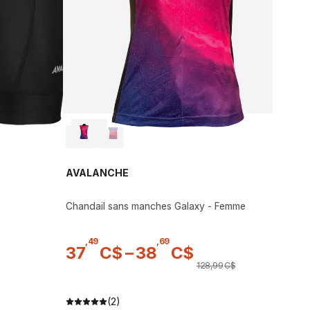
AVALANCHE
Chandail sans manches Galaxy - Femme
,
49
,
69
37
C$
–
38
C$
128
,
99
C$
(2)