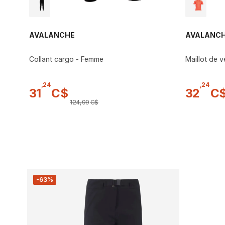
AVALANCHE
AVALANC
Collant cargo - Femme
Maillot de 
,
24
,
24
31
C$
32
C
124
,
99
C$
-63%