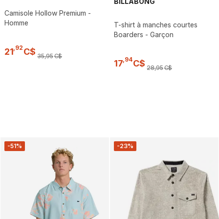
BILLABONG
Camisole Hollow Premium -
Homme
T-shirt à manches courtes
Boarders - Garçon
,
92
21
C$
35
,
95
C$
,
94
17
C$
28
,
95
C$
-51%
-23%