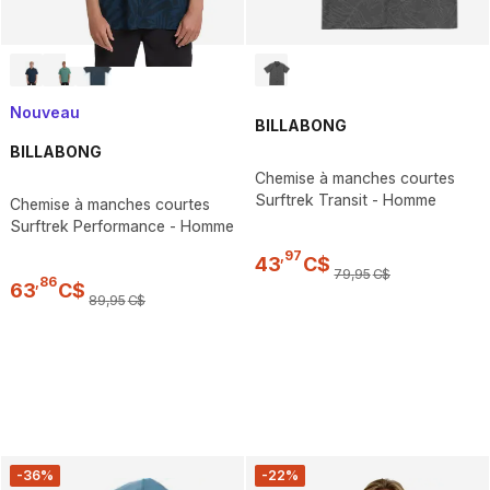
Nouveau
BILLABONG
BILLABONG
Chemise à manches courtes
Surftrek Transit - Homme
Chemise à manches courtes
Surftrek Performance - Homme
,
97
43
C$
79
,
95
C$
,
86
63
C$
89
,
95
C$
-36%
-22%