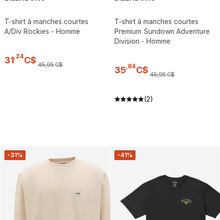
T-shirt à manches courtes
T-shirt à manches courtes
A/Div Rockies - Homme
Premium Sundown Adventure
Division - Homme
,
24
31
C$
45
,
95
C$
,
84
35
C$
45
,
95
C$
(2)
-31%
-41%