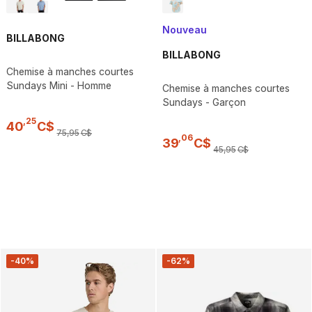
Nouveau
BILLABONG
BILLABONG
Chemise à manches courtes
Sundays Mini - Homme
Chemise à manches courtes
Sundays - Garçon
,
25
40
C$
75
,
95
C$
,
06
39
C$
45
,
95
C$
-40%
-62%