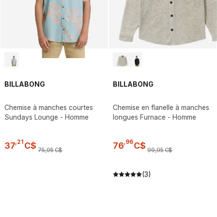
BILLABONG
BILLABONG
Chemise à manches courtes
Chemise en flanelle à manches
Sundays Lounge - Homme
longues Furnace - Homme
,
21
,
96
37
C$
76
C$
75
,
95
C$
99
,
95
C$
(3)