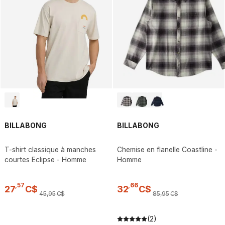
BILLABONG
BILLABONG
T-shirt classique à manches
Chemise en flanelle Coastline -
courtes Eclipse - Homme
Homme
,
57
,
66
27
C$
32
C$
45
,
95
C$
85
,
95
C$
(2)