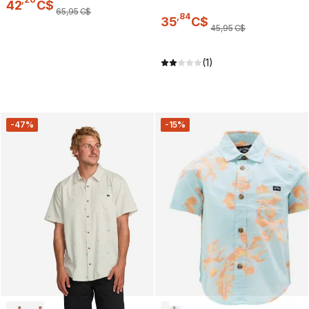
42
C$
65
,
95
C$
,
84
35
C$
45
,
95
C$
(1)
-47%
-15%