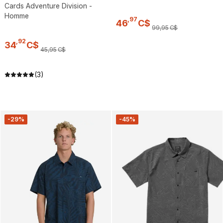
Cards Adventure Division -
Homme
,
97
46
C$
99
,
95
C$
,
92
34
C$
45
,
95
C$
(3)
-29%
-45%