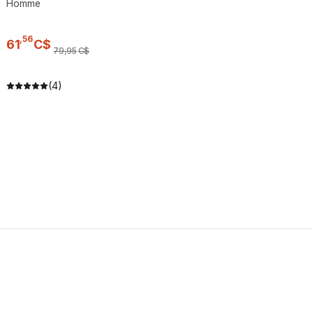
Homme
,
56
61
C$
79
,
95
C$
(4)