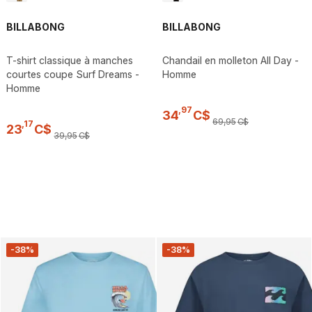
BILLABONG
BILLABONG
T-shirt classique à manches
Chandail en molleton All Day -
courtes coupe Surf Dreams -
Homme
Homme
,
97
34
C$
69
,
95
C$
,
17
23
C$
39
,
95
C$
-38%
-38%