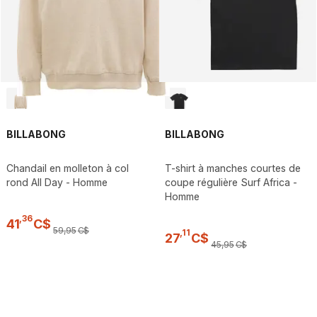
BILLABONG
BILLABONG
Chandail en molleton à col
T-shirt à manches courtes de
rond All Day - Homme
coupe régulière Surf Africa -
Homme
,
36
41
C$
59
,
95
C$
,
11
27
C$
45
,
95
C$