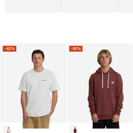
-42%
-50%