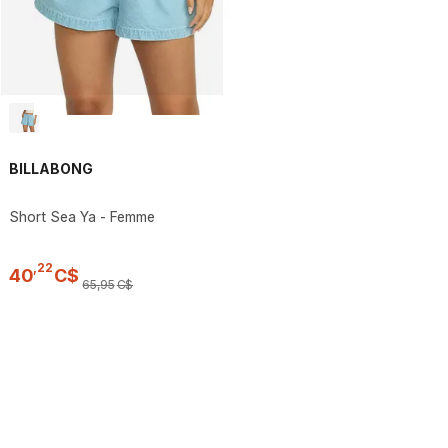
BILLABONG
Short Sea Ya - Femme
,
22
40
C$
65
,
95
C$