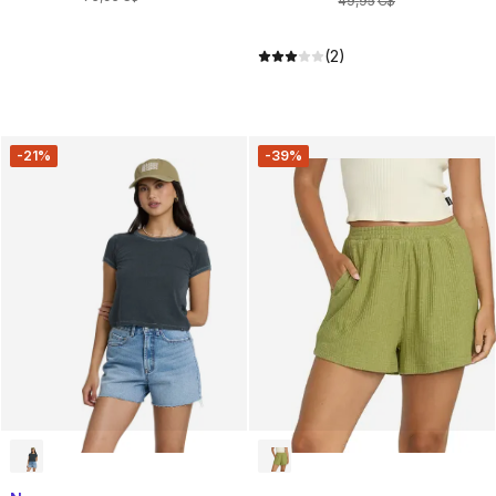
49
,
95
C$
(2)
-21%
-39%