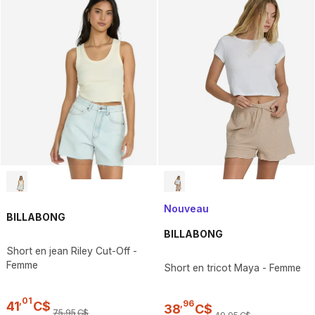
Nouveau
BILLABONG
BILLABONG
Short en jean Riley Cut-Off -
Femme
Short en tricot Maya - Femme
,
01
,
96
41
C$
38
C$
75
,
95
C$