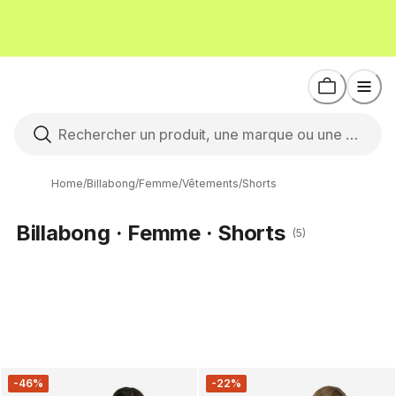
Home
/
Billabong
/
Femme
/
Vêtements
/
Shorts
Billabong · Femme · Shorts
(5)
-46%
-22%