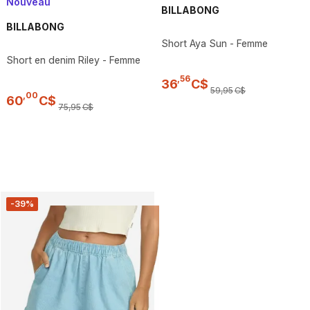
Nouveau
BILLABONG
BILLABONG
Short Aya Sun - Femme
Short en denim Riley - Femme
,
56
36
C$
59
,
95
C$
,
00
60
C$
75
,
95
C$
-39%