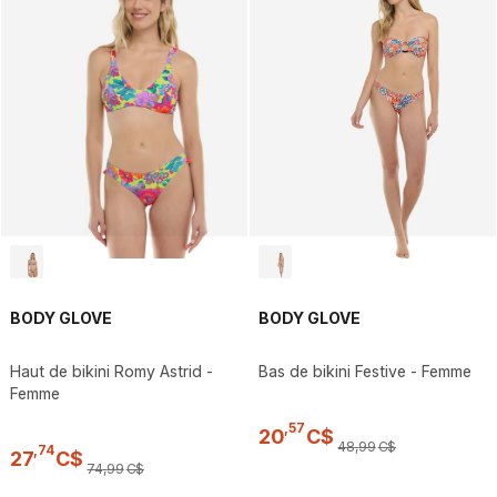
BODY GLOVE
BODY GLOVE
Haut de bikini Romy Astrid -
Bas de bikini Festive - Femme
Femme
,
57
20
C$
48
,
99
C$
,
74
27
C$
74
,
99
C$