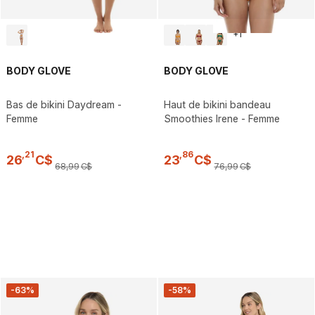
+
1
BODY GLOVE
BODY GLOVE
Bas de bikini Daydream -
Haut de bikini bandeau
Femme
Smoothies Irene - Femme
,
21
,
86
26
C$
23
C$
68
,
99
C$
76
,
99
C$
-63%
-58%