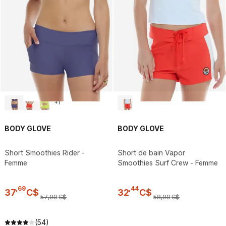
+
1
BODY GLOVE
BODY GLOVE
Short Smoothies Rider -
Short de bain Vapor
Femme
Smoothies Surf Crew - Femme
,
69
,
44
37
C$
32
C$
57
,
99
C$
58
,
99
C$
(54)