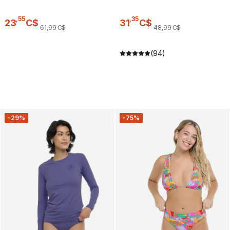
,
55
,
35
23
C$
31
C$
61
,
99
C$
48
,
99
C$
(94)
-29%
-75%