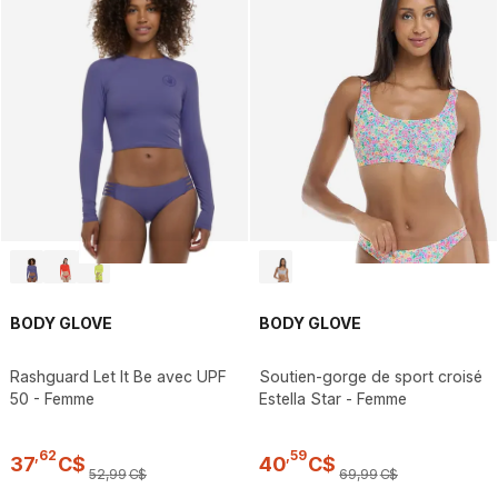
BODY GLOVE
BODY GLOVE
Rashguard Let It Be avec UPF
Soutien-gorge de sport croisé
50 - Femme
Estella Star - Femme
,
62
,
59
37
C$
40
C$
52
,
99
C$
69
,
99
C$