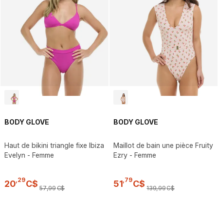
BODY GLOVE
BODY GLOVE
Haut de bikini triangle fixe Ibiza
Maillot de bain une pièce Fruity
Evelyn - Femme
Ezry - Femme
,
29
,
79
20
C$
51
C$
57
,
99
C$
139
,
99
C$