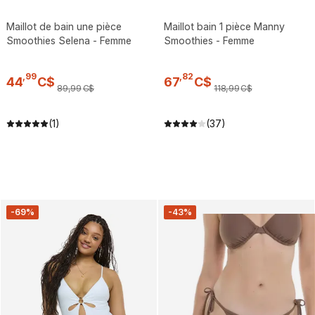
Maillot de bain une pièce
Maillot bain 1 pièce Manny
Smoothies Selena - Femme
Smoothies - Femme
,
99
,
82
44
C$
67
C$
89
,
99
C$
118
,
99
C$
(1)
(37)
-69%
-43%