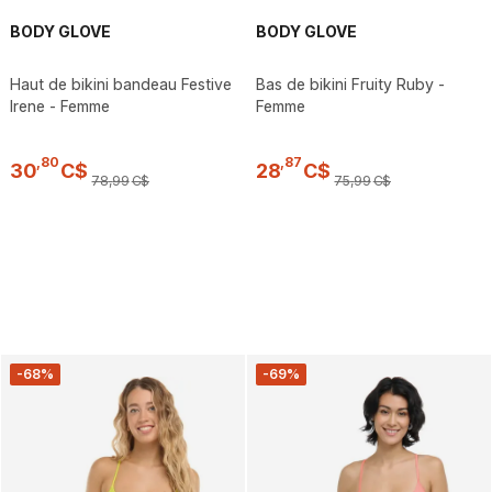
BODY GLOVE
BODY GLOVE
Haut de bikini bandeau Festive
Bas de bikini Fruity Ruby -
Irene - Femme
Femme
,
80
,
87
30
C$
28
C$
78
,
99
C$
75
,
99
C$
-68%
-69%