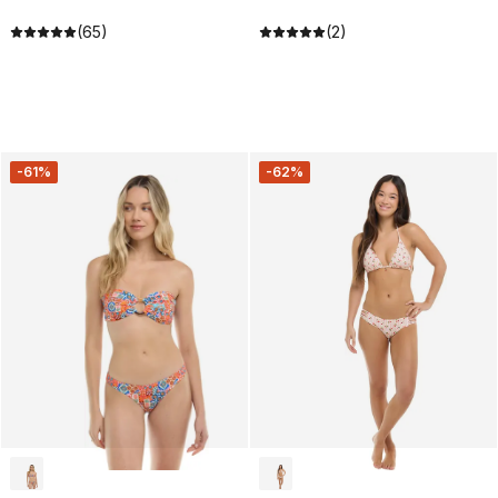
(65)
(2)
-61%
-62%