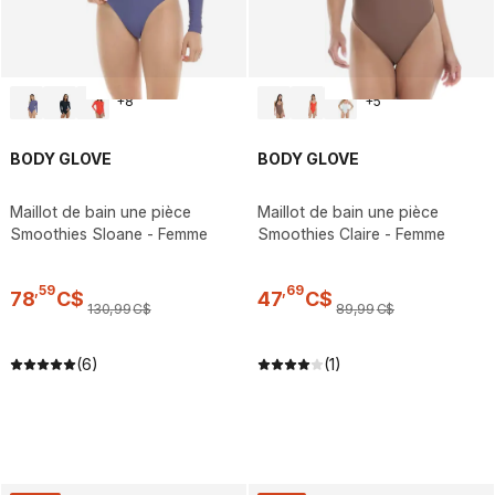
+
8
+
5
BODY GLOVE
BODY GLOVE
Maillot de bain une pièce
Maillot de bain une pièce
Smoothies Sloane - Femme
Smoothies Claire - Femme
,
59
,
69
78
C$
47
C$
130
,
99
C$
89
,
99
C$
(6)
(1)