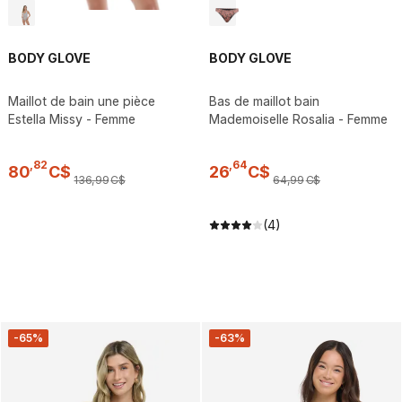
BODY GLOVE
BODY GLOVE
Maillot de bain une pièce
Bas de maillot bain
Estella Missy - Femme
Mademoiselle Rosalia - Femme
,
82
,
64
80
C$
26
C$
136
,
99
C$
64
,
99
C$
(4)
-65%
-63%