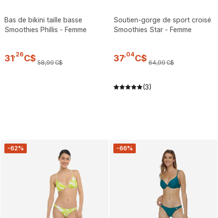
Bas de bikini taille basse
Soutien-gorge de sport croisé
Smoothies Phillis - Femme
Smoothies Star - Femme
,
26
,
04
31
C$
37
C$
58
,
99
C$
64
,
99
C$
(3)
-62%
-66%