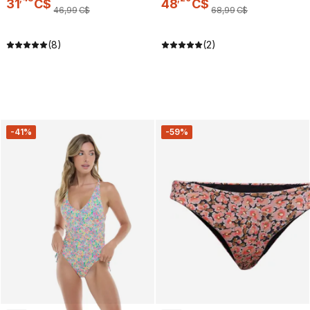
31
C$
48
C$
46
,
99
C$
68
,
99
C$
(8)
(2)
-41%
-59%