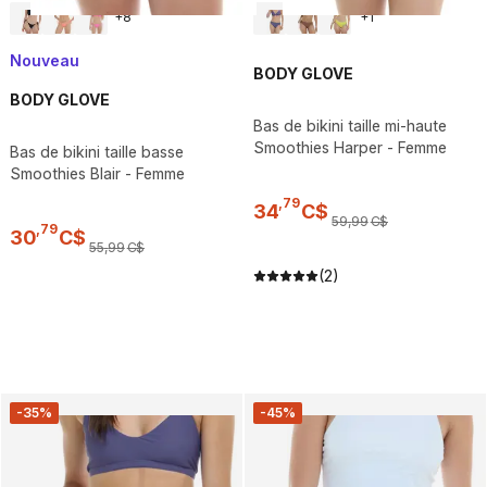
+
8
+
1
Nouveau
BODY GLOVE
BODY GLOVE
Bas de bikini taille mi-haute
Smoothies Harper - Femme
Bas de bikini taille basse
Smoothies Blair - Femme
,
79
34
C$
59
,
99
C$
,
79
30
C$
55
,
99
C$
(2)
-35%
-45%