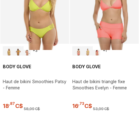
+
3
+
1
BODY GLOVE
BODY GLOVE
Haut de bikini Smoothies Patsy
Haut de bikini triangle fixe
- Femme
Smoothies Evelyn - Femme
,
87
,
73
18
C$
16
C$
58
,
99
C$
53
,
99
C$