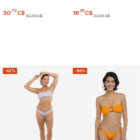
,
70
,
95
30
C$
16
C$
82
,
99
C$
52
,
99
C$
-62%
-69%