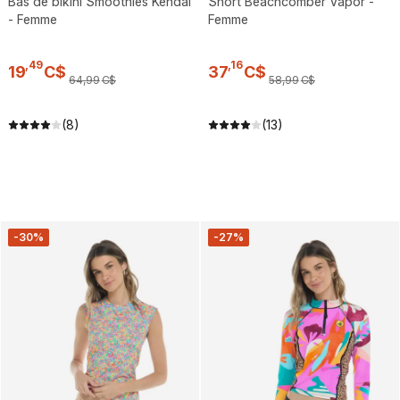
Bas de bikini Smoothies Kendal
Short Beachcomber Vapor -
- Femme
Femme
,
49
,
16
19
C$
37
C$
64
,
99
C$
58
,
99
C$
(8)
(13)
-30%
-27%