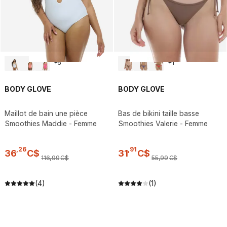
+
5
+
1
BODY GLOVE
BODY GLOVE
Maillot de bain une pièce
Bas de bikini taille basse
Smoothies Maddie - Femme
Smoothies Valerie - Femme
,
26
,
91
36
C$
31
C$
116
,
99
C$
55
,
99
C$
(4)
(1)