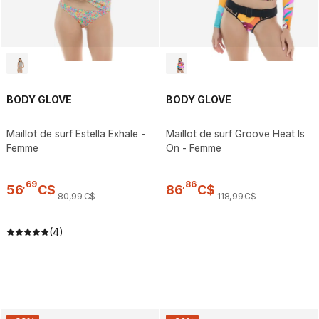
BODY GLOVE
BODY GLOVE
Maillot de surf Estella Exhale -
Maillot de surf Groove Heat Is
Femme
On - Femme
,
69
,
86
56
C$
86
C$
80
,
99
C$
118
,
99
C$
(4)