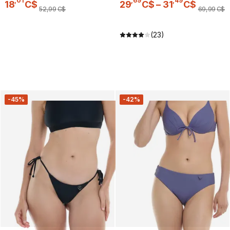
,
01
,
69
,
49
18
C$
29
C$
–
31
C$
52
,
99
C$
69
,
99
C$
(23)
-45%
-42%