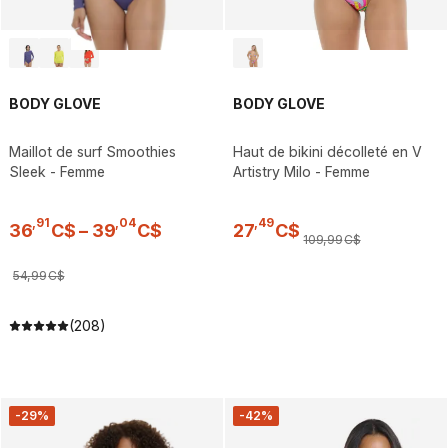
BODY GLOVE
BODY GLOVE
Maillot de surf Smoothies
Haut de bikini décolleté en V
Sleek - Femme
Artistry Milo - Femme
,
91
,
04
,
49
36
C$
–
39
C$
27
C$
109
,
99
C$
54
,
99
C$
(208)
-29%
-42%