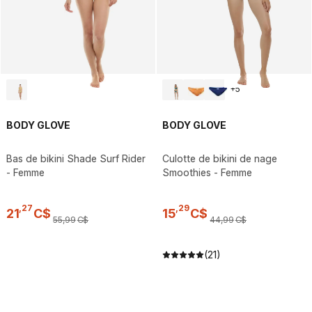
+
5
BODY GLOVE
BODY GLOVE
Bas de bikini Shade Surf Rider
Culotte de bikini de nage
- Femme
Smoothies - Femme
,
27
,
29
21
C$
15
C$
55
,
99
C$
44
,
99
C$
(21)