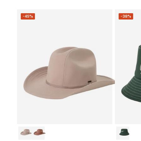
-45%
-38%