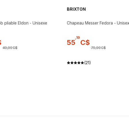
BRIXTON
 pliable Eldon - Unisexe
Chapeau Messer Fedora - Unise
,
19
$
55
C$
49
,
99
C$
79
,
99
C$
(21)