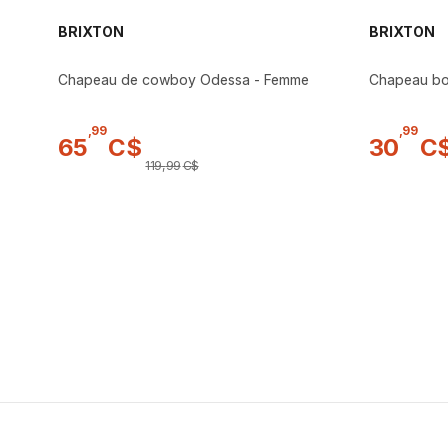
BRIXTON
BRIXTON
Chapeau de cowboy Odessa - Femme
Chapeau bob
,
99
,
99
65
C$
30
C
119
,
99
C$