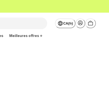
CA(fr)
es
Meilleures offres ⭐