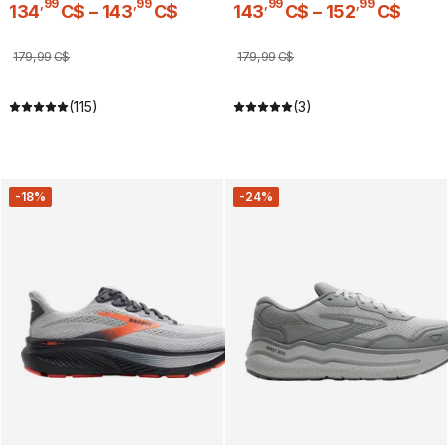
,
99
,
99
,
99
,
99
134
C$
–
143
C$
143
C$
–
152
C$
179
,
99
C$
179
,
99
C$
(115)
(3)
-18%
-24%