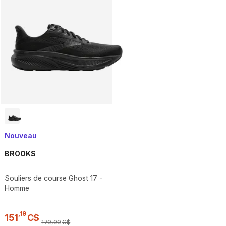
Nouveau
BROOKS
Souliers de course Ghost 17 -
Homme
,
19
151
C$
179
,
99
C$