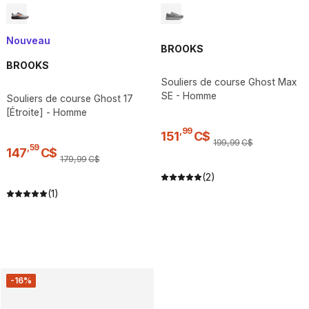
Nouveau
BROOKS
BROOKS
Souliers de course Ghost Max
SE - Homme
Souliers de course Ghost 17
[Étroite] - Homme
,
99
151
C$
199
,
99
C$
,
59
147
C$
179
,
99
C$
(2)
(1)
-16%