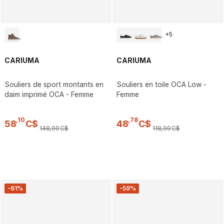
+
5
CARIUMA
CARIUMA
Souliers de sport montants en
Souliers en toile OCA Low -
daim imprimé OCA - Femme
Femme
,
10
,
78
58
C$
48
C$
148
,
99
C$
118
,
99
C$
-61%
-59%