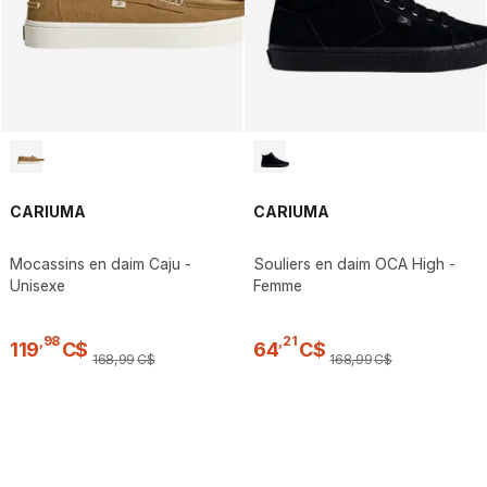
CARIUMA
CARIUMA
Mocassins en daim Caju -
Souliers en daim OCA High -
Unisexe
Femme
,
98
,
21
119
C$
64
C$
168
,
99
C$
168
,
99
C$