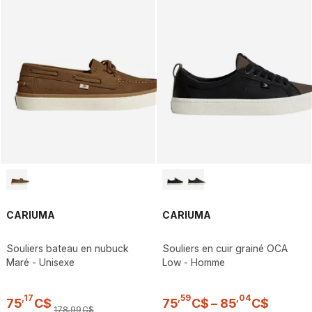
CARIUMA
CARIUMA
Souliers bateau en nubuck
Souliers en cuir grainé OCA
Maré - Unisexe
Low - Homme
,
17
,
59
,
04
75
C$
75
C$
–
85
C$
178
,
99
C$