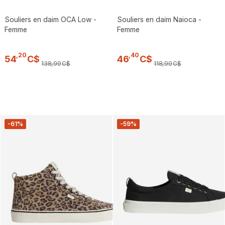
Souliers en daim OCA Low -
Souliers en daim Naioca -
Femme
Femme
,
20
,
40
54
C$
46
C$
138
,
99
C$
118
,
99
C$
-61%
-59%