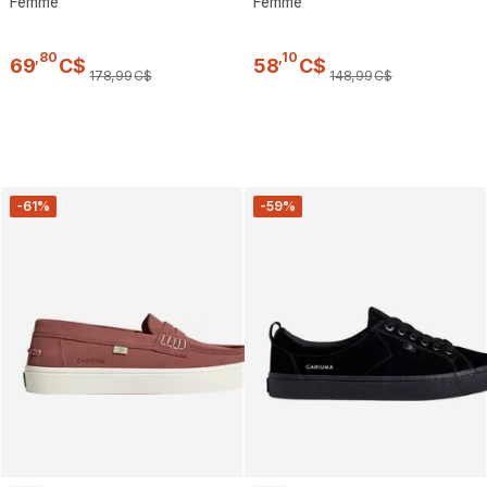
Femme
Femme
,
80
,
10
69
C$
58
C$
178
,
99
C$
148
,
99
C$
-61%
-59%