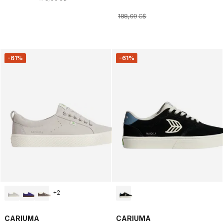
188
,
99
C$
-61%
-61%
+
2
CARIUMA
CARIUMA