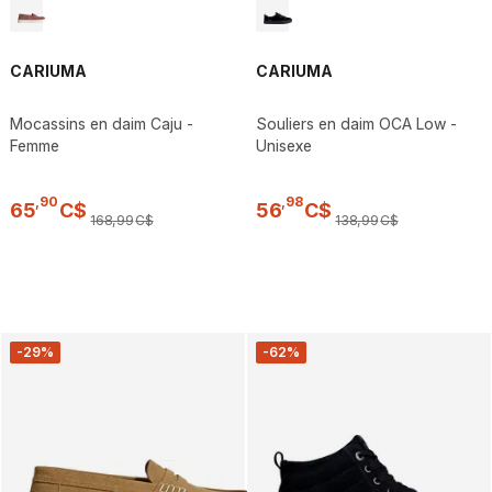
CARIUMA
CARIUMA
Mocassins en daim Caju -
Souliers en daim OCA Low -
Femme
Unisexe
,
90
,
98
65
C$
56
C$
168
,
99
C$
138
,
99
C$
-29%
-62%