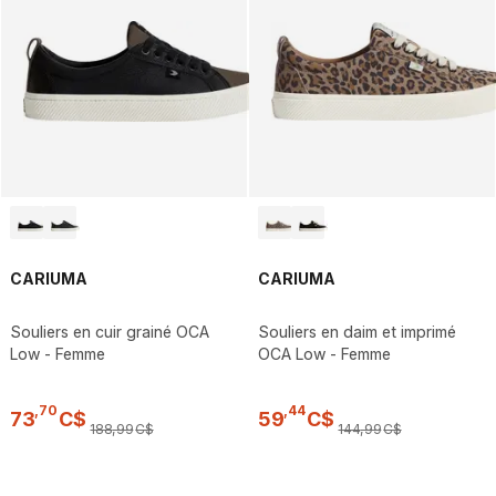
CARIUMA
CARIUMA
Souliers en cuir grainé OCA
Souliers en daim et imprimé
Low - Femme
OCA Low - Femme
,
70
,
44
73
C$
59
C$
188
,
99
C$
144
,
99
C$