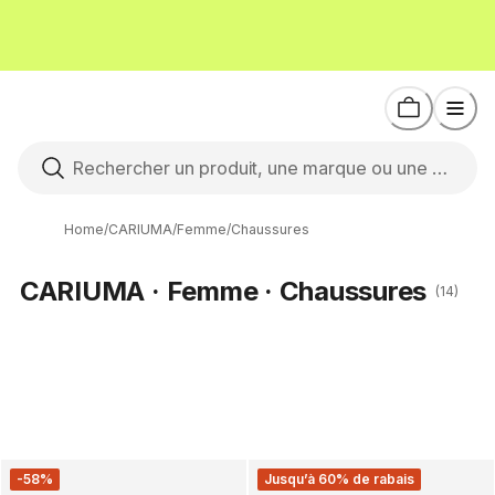
Home
/
CARIUMA
/
Femme
/
Chaussures
CARIUMA · Femme · Chaussures
(14)
-58%
Jusqu’à 60% de rabais