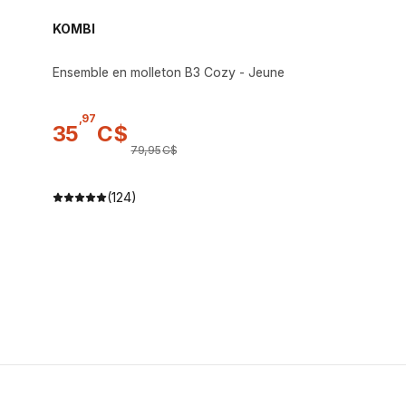
KOMBI
Ensemble en molleton B3 Cozy - Jeune
,
97
35
C$
79
,
95
C$
(124)