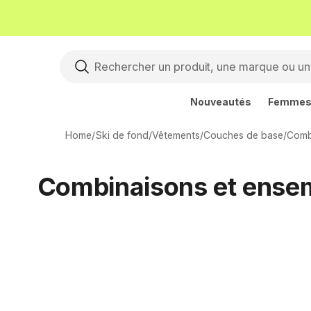
Nouveautés
Femme
Home
/
Ski de fond
/
Vêtements
/
Couches de base
/
Comb
Combinaisons et ensem