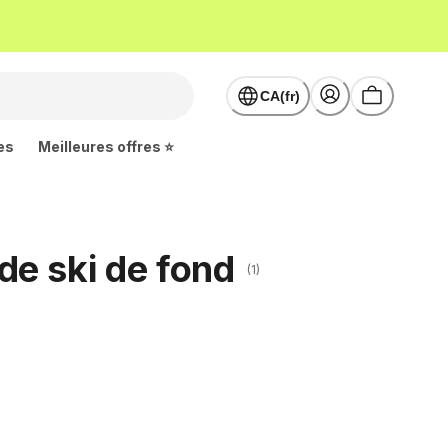
CA(fr)
es
Meilleures offres ⭐
e ski de fond
(1)