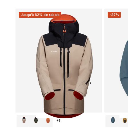
Jusqu’à 62% de rabais
-37%
+
1