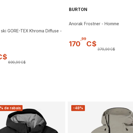
BURTON
Anorak Frostner - Homme
ski GORE-TEX Khroma Diffuse -
,
99
170
C$
379
,
99
C$
C$
699
,
99
C$
% de rabais
-48%