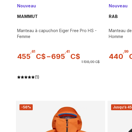
Nouveau
Nouveau
MAMMUT
RAB
Manteau à capuchon Eiger Free Pro HS -
Manteau de 
Femme
Homme
,
61
,
41
,
99
455
C$
–
695
C$
440
1 198
,
99
C$
(1)
-56%
Jusqu’à 45