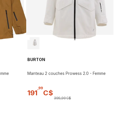
BURTON
Homme
Manteau 2 couches Prowess 2.0 - Femme
,
99
191
C$
399
,
99
C$