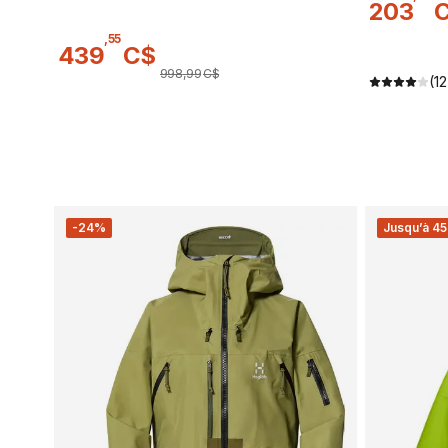
203
,
55
439
C$
998
,
99
C$
(12
-24%
Jusqu’à 45