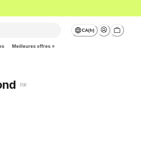
CA(fr)
es
Meilleures offres ⭐
fond
(13)