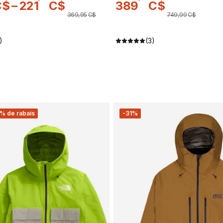
C$
–
221
C$
389
C$
369
,
95
C$
749
,
99
C$
)
(3)
% de rabais
-31%