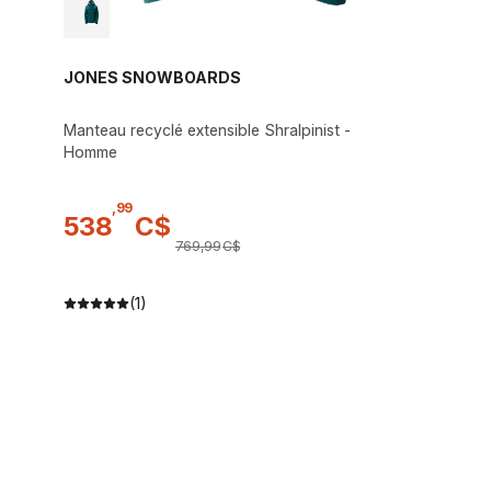
JONES SNOWBOARDS
Manteau recyclé extensible Shralpinist -
Homme
,
99
538
C$
769
,
99
C$
(1)