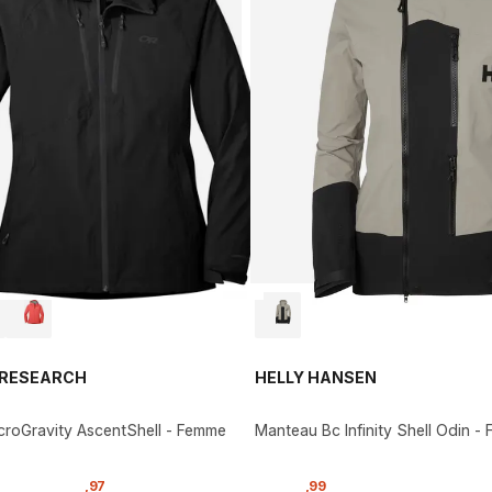
RESEARCH
HELLY HANSEN
roGravity AscentShell - Femme
Manteau Bc Infinity Shell Odin -
,
97
,
99