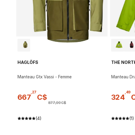
HAGLÖFS
THE NORT
Manteau Gtx Vassi - Femme
Manteau Dr
,
27
,
49
667
C$
324
877
,
99
C$
(4)
(1)