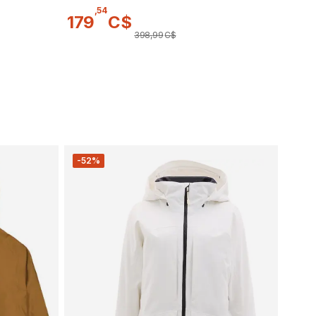
,
54
179
C$
398
,
99
C$
-52%