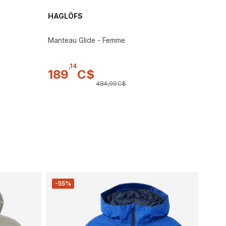
HAGLÖFS
Manteau Glide - Femme
,
14
189
C$
484
,
99
C$
-55%