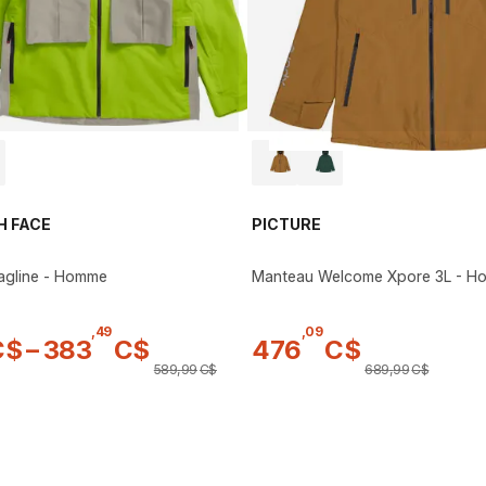
H FACE
PICTURE
agline - Homme
Manteau Welcome Xpore 3L - 
,
49
,
09
C$
–
383
C$
476
C$
589
,
99
C$
689
,
99
C$