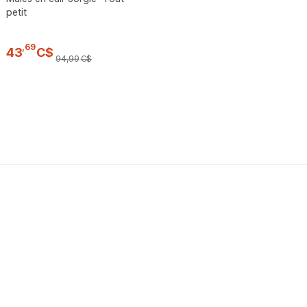
petit
,
69
43
C$
94
,
99
C$