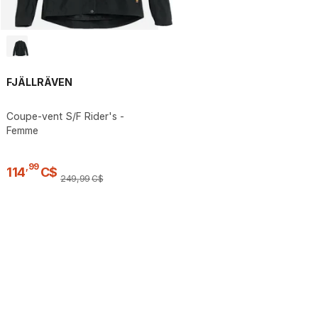
FJÄLLRÄVEN
Coupe-vent S/F Rider's -
Femme
,
99
114
C$
249
,
99
C$