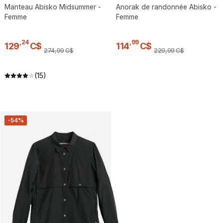
Manteau Abisko Midsummer -
Anorak de randonnée Abisko -
Femme
Femme
,
24
,
99
129
C$
114
C$
274
,
99
C$
229
,
99
C$
(15)
-54%