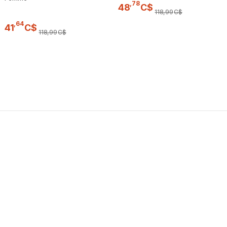
,
78
48
C$
118
,
99
C$
,
64
41
C$
118
,
99
C$