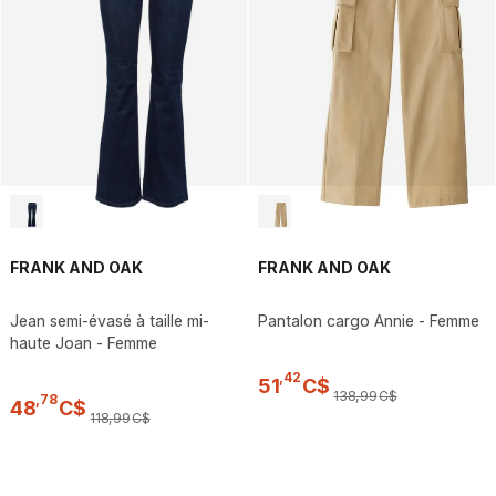
FRANK AND OAK
FRANK AND OAK
Jean semi-évasé à taille mi-
Pantalon cargo Annie - Femme
haute Joan - Femme
,
42
51
C$
138
,
99
C$
,
78
48
C$
118
,
99
C$