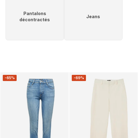
Pantalons
Jeans
décontractés
-65%
-69%