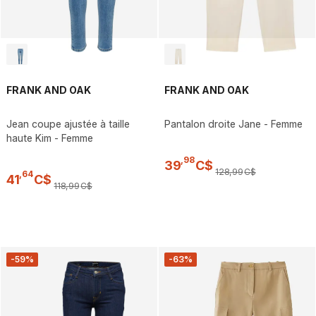
FRANK AND OAK
FRANK AND OAK
Jean coupe ajustée à taille
Pantalon droite Jane - Femme
haute Kim - Femme
,
98
39
C$
128
,
99
C$
,
64
41
C$
118
,
99
C$
-59%
-63%