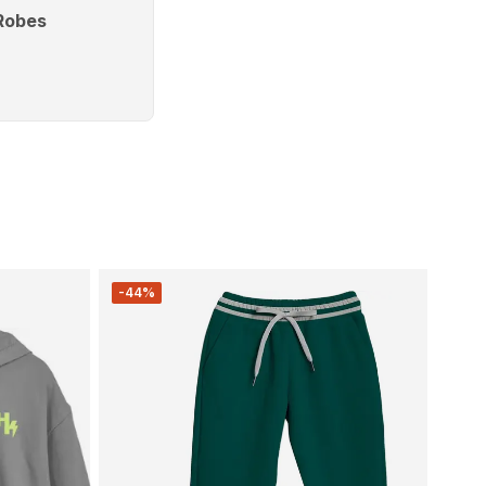
Robes
-44%