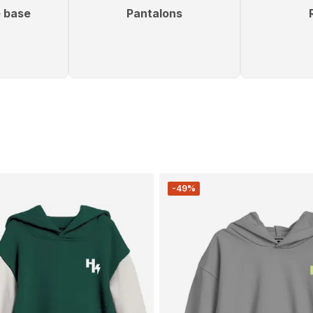
 base
Pantalons
-49%