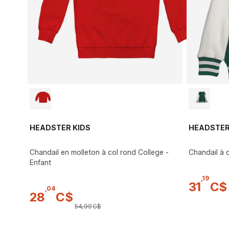
HEADSTER KIDS
HEADSTER
Chandail en molleton à col rond College -
Chandail à
Enfant
,
19
31
C$
,
04
28
C$
54
,
99
C$