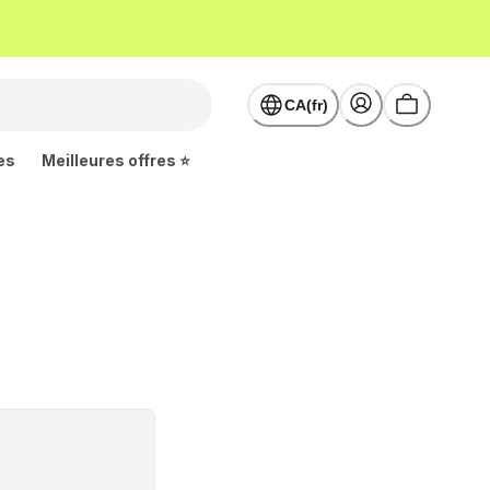
CA(fr)
es
Meilleures offres ⭐