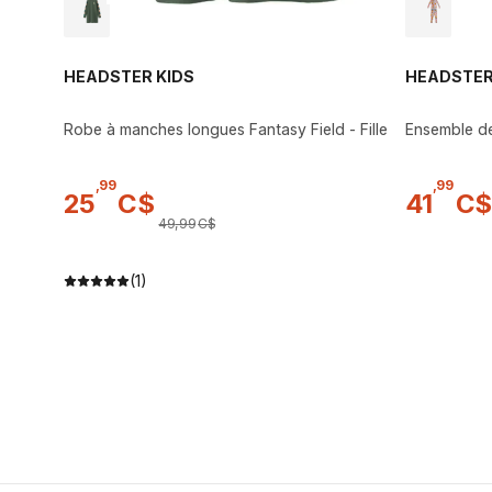
HEADSTER KIDS
HEADSTER
Robe à manches longues Fantasy Field - Fille
Ensemble de
,
99
,
99
25
C$
41
C$
49
,
99
C$
(1)