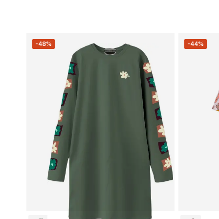
-48%
-44%