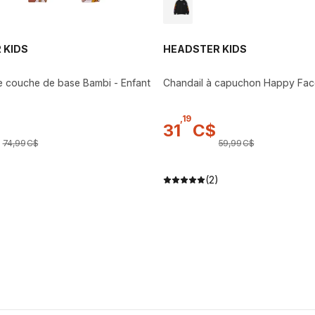
 KIDS
HEADSTER KIDS
 couche de base Bambi - Enfant
Chandail à capuchon Happy Face
,
19
31
C$
74
,
99
C$
59
,
99
C$
(2)