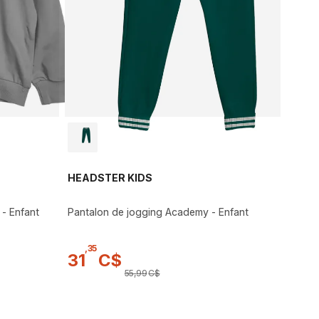
HEADSTER KIDS
- Enfant
Pantalon de jogging Academy - Enfant
,
35
31
C$
55
,
99
C$