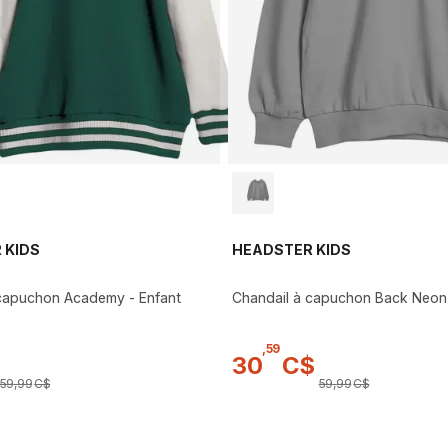
 KIDS
HEADSTER KIDS
 capuchon Academy - Enfant
Chandail à capuchon Back Neon 
,
59
30
C$
59
,
99
C$
59
,
99
C$