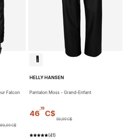
HELLY HANSEN
eur Falcon
Pantalon Moss - Grand-Enfant
,
19
46
C$
59
,
99
C$
289
,
99
C$
(41)