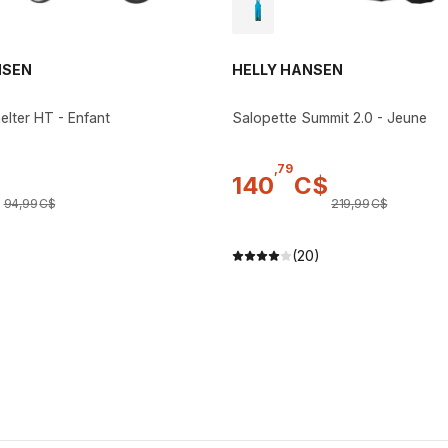
NSEN
HELLY HANSEN
elter HT - Enfant
Salopette Summit 2.0 - Jeune
,
79
140
C$
94
,
99
C$
219
,
99
C$
(20)