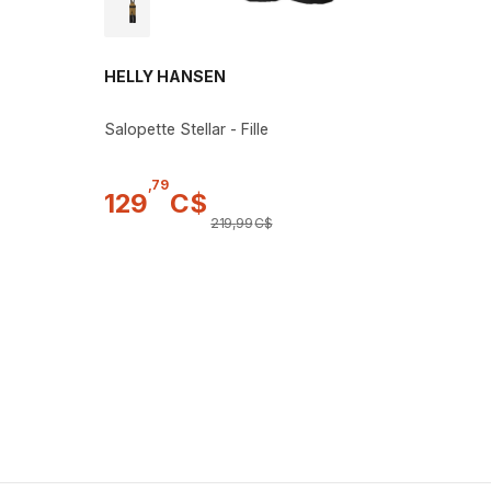
HELLY HANSEN
Salopette Stellar - Fille
,
79
129
C$
219
,
99
C$