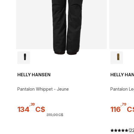
HELLY HANSEN
HELLY HA
Pantalon Whippet - Jeune
Pantalon Le
,
39
,
79
134
C$
116
C
319
,
99
C$
(2