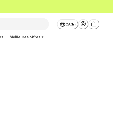
CA(fr)
es
Meilleures offres ⭐