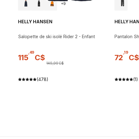
+
9
HELLY HANSEN
HELLY HA
Salopette de ski isolé Rider 2 - Enfant
Pantalon Sh
,
49
,
19
115
C$
72
C$
149
,
99
C$
(478)
(1)