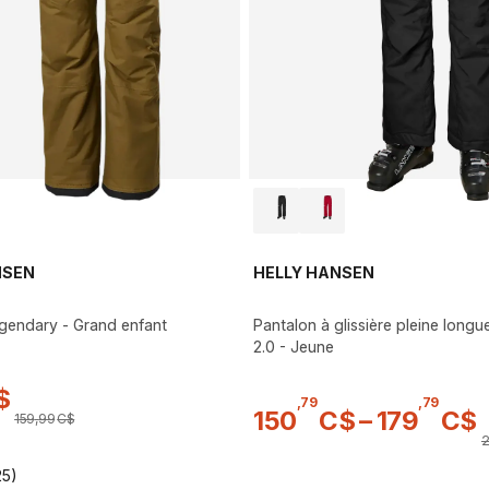
NSEN
HELLY HANSEN
gendary - Grand enfant
Pantalon à glissière pleine longu
2.0 - Jeune
$
,
79
,
79
150
C$
–
179
C$
159
,
99
C$
25)