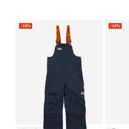
-23%
-24%