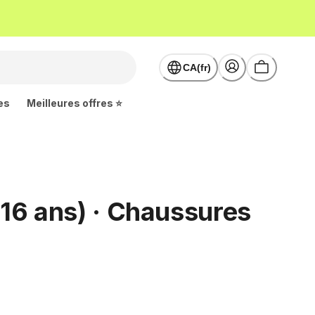
CA(fr)
es
Meilleures offres ⭐
-16 ans) · Chaussures