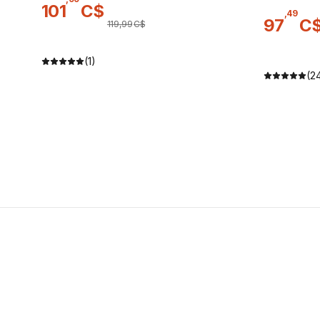
101
C$
,
49
97
C
119
,
99
C$
(1)
(2