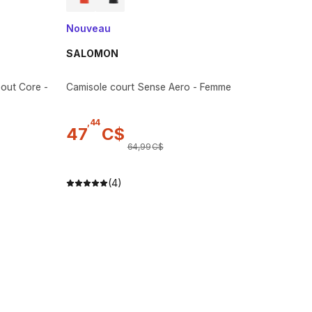
Nouveau
SALOMON
ut Core ​​-
Camisole court Sense Aero - Femme
,
44
47
C$
64
,
99
C$
(4)