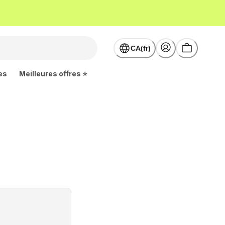
CA(fr)
es
Meilleures offres ⭐