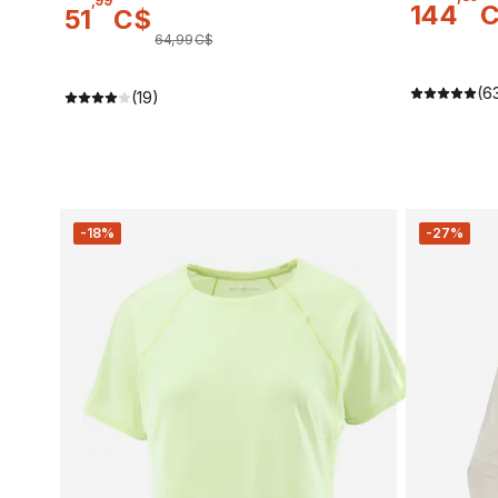
,
99
144
51
C$
64
,
99
C$
(6
(19)
-18%
-27%