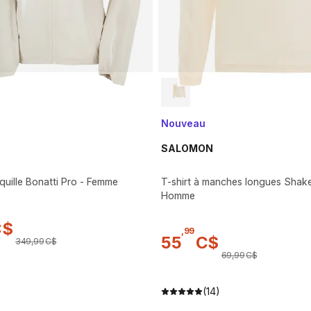
Nouveau
SALOMON
uille Bonatti Pro - Femme
T-shirt à manches longues Shak
Homme
C$
,
99
55
C$
349
,
99
C$
69
,
99
C$
(14)