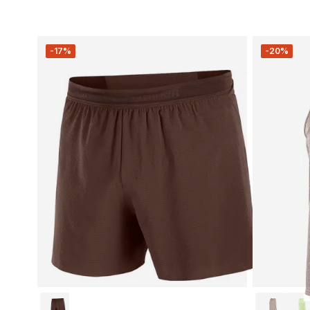
-17%
-20%