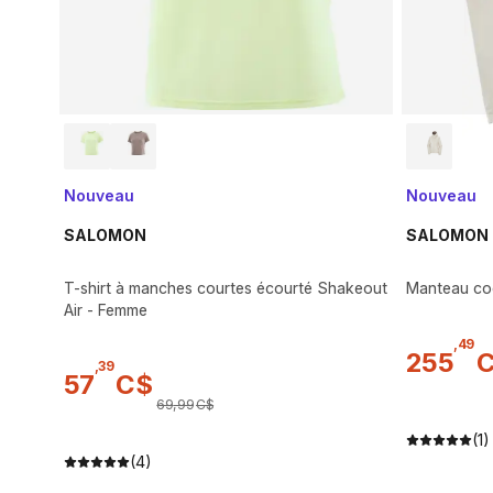
Nouveau
Nouveau
SALOMON
SALOMON
T-shirt à manches courtes écourté Shakeout
Manteau coq
Air - Femme
,
49
255
,
39
57
C$
69
,
99
C$
(1)
(4)