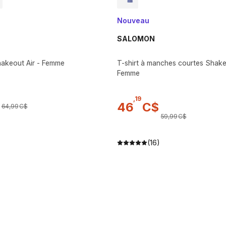
Nouveau
SALOMON
akeout Air - Femme
T-shirt à manches courtes Shakeo
Femme
,
19
46
C$
64
,
99
C$
59
,
99
C$
(16)