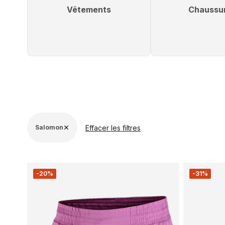
Vêtements
Chaussu
Effacer les filtres
Salomon
-20%
-31%