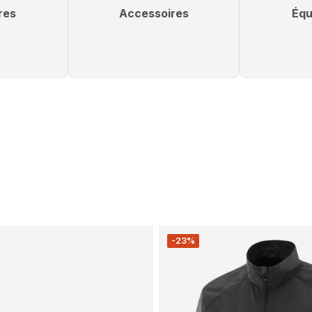
res
Accessoires
Équ
-23%