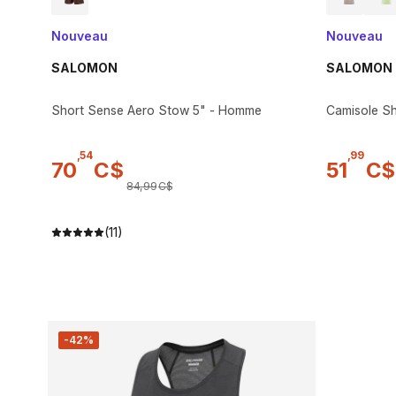
Nouveau
Nouveau
SALOMON
SALOMON
Short Sense Aero Stow 5" - Homme
Camisole Sh
,
54
,
99
70
C$
51
C$
84
,
99
C$
(11)
-42%