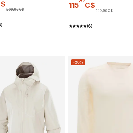
,
49
C$
115
C$
209
,
99
C$
149
,
99
C$
3)
(6)
-20%