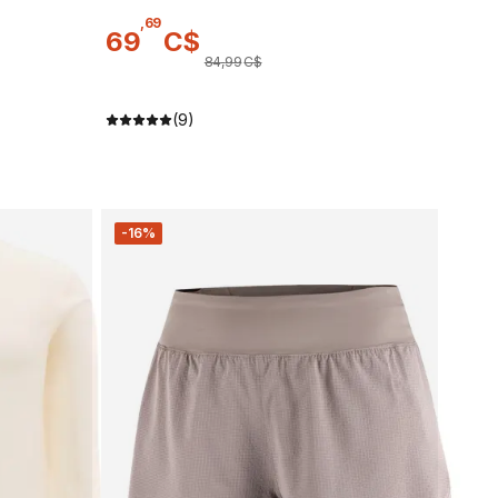
,
69
69
C$
84
,
99
C$
(9)
-16%