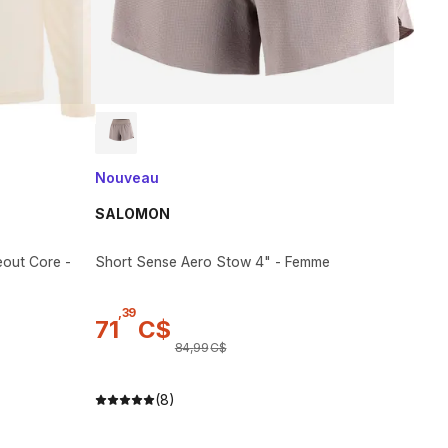
Nouveau
SALOMON
eout Core -
Short Sense Aero Stow 4" - Femme
,
39
71
C$
84
,
99
C$
(8)