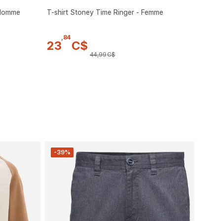
 Homme
T-shirt Stoney Time Ringer - Femme
,
84
23
C$
44
,
99
C$
-39%