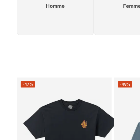
Homme
Femm
-47%
-48%