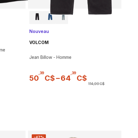
Nouveau
VOLCOM
mme
Jean Billow - Homme
,
39
,
39
50
C$
–
64
C$
114
,
99
C$
-47%