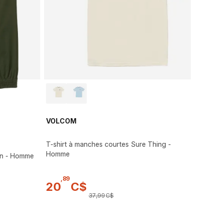
VOLCOM
T-shirt à manches courtes Sure Thing -
Homme
kin - Homme
,
89
20
C$
37
,
99
C$