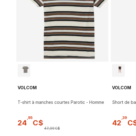
VOLCOM
VOLCOM
T-shirt à manches courtes Parotic - Homme
Short de ba
,
95
,
39
24
C$
42
C
47
,
99
C$