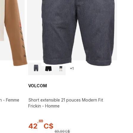
+
1
VOLCOM
In - Femme
Short extensible 21 pouces Modern Fit
Frickin - Homme
,
69
42
C$
69
,
99
C$