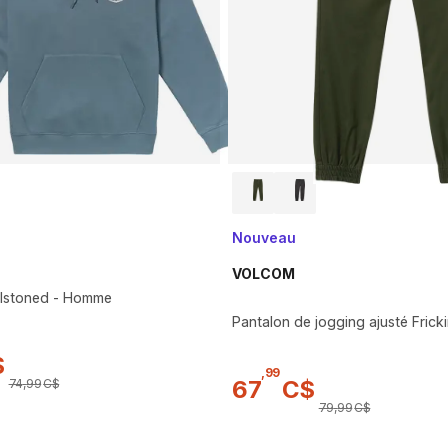
Nouveau
VOLCOM
olstoned - Homme
Pantalon de jogging ajusté Fric
$
,
99
67
C$
74
,
99
C$
79
,
99
C$