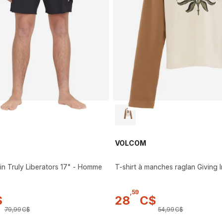
VOLCOM
in Truly Liberators 17" - Homme
T-shirt à manches raglan Giving 
,
59
$
28
C$
79
,
99
C$
54
,
99
C$