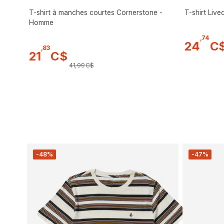
T-shirt à manches courtes Cornerstone -
T-shirt Live
Homme
,
74
24
C
,
83
21
C$
41
,
99
C$
-48%
-47%