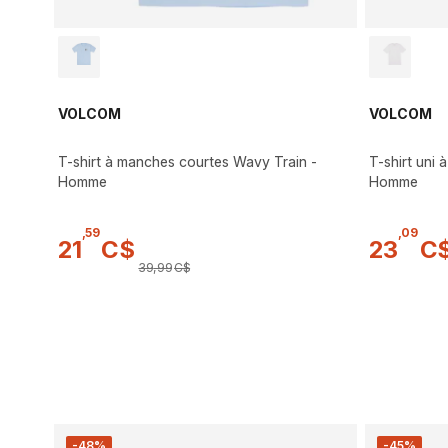
VOLCOM
VOLCOM
T-shirt à manches courtes Wavy Train -
T-shirt uni
Homme
Homme
,
59
,
09
21
C$
23
C
39
,
99
C$
-48%
-45%