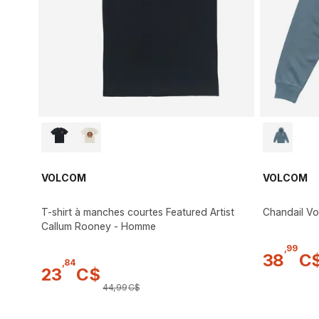
VOLCOM
VOLCOM
T-shirt à manches courtes Featured Artist
Chandail V
Callum Rooney - Homme
,
99
38
C
,
84
23
C$
44
,
99
C$