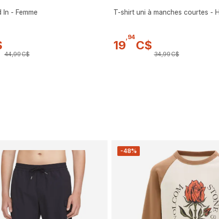
d In - Femme
T-shirt uni à manches courtes -
,
94
$
19
C$
44
,
99
C$
34
,
99
C$
-48%