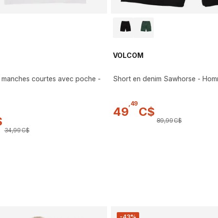
VOLCOM
 à manches courtes avec poche -
Short en denim Sawhorse - Ho
,
49
49
C$
$
89
,
99
C$
34
,
99
C$
-43%