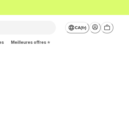
CA(fr)
es
Meilleures offres ⭐