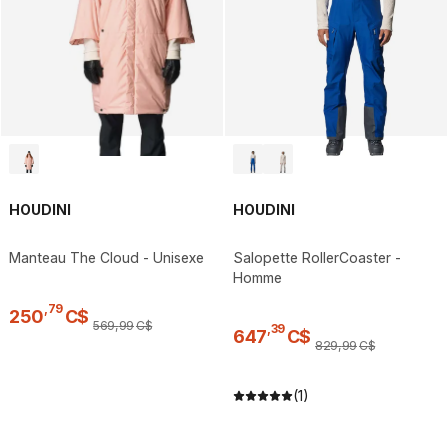
HOUDINI
HOUDINI
Manteau The Cloud - Unisexe
Salopette RollerCoaster -
Homme
,
79
250
C$
569
,
99
C$
,
39
647
C$
829
,
99
C$
(1)