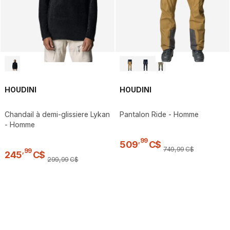
HOUDINI
HOUDINI
Chandail à demi-glissiere Lykan
Pantalon Ride - Homme
- Homme
,
99
509
C$
749
,
99
C$
,
99
245
C$
299
,
99
C$