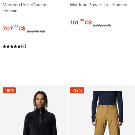
Manteau RollerCoaster -
Manteau Power Up - Homme
Homme
,
99
161
C$
299
,
99
C$
,
99
701
C$
899
,
99
C$
(2)
-18%
-32%