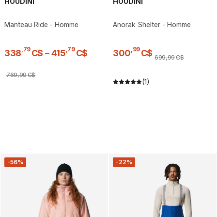
HOUDINI
HOUDINI
Manteau Ride - Homme
Anorak Shelter - Homme
,
79
,
79
,
99
338
C$
–
415
C$
300
C$
699
,
99
C$
769
,
99
C$
(1)
-56%
-22%