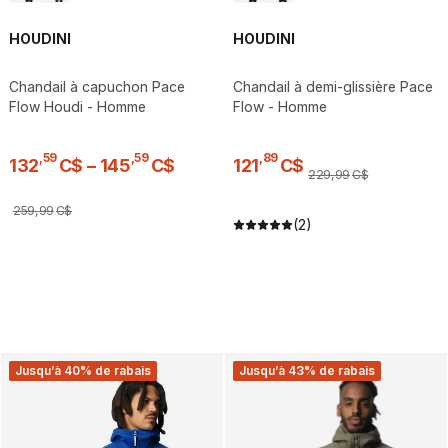
HOUDINI
HOUDINI
Chandail à capuchon Pace
Chandail à demi-glissière Pace
Flow Houdi - Homme
Flow - Homme
,
59
,
59
,
89
132
C$
–
145
C$
121
C$
229
,
99
C$
259
,
99
C$
(2)
Jusqu’à 40% de rabais
Jusqu’à 43% de rabais