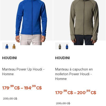
HOUDINI
HOUDINI
Manteau Power Up Houdi -
Manteau à capuchon en
Homme
molleton Power Houdi -
Homme
,
99
,
99
179
C$
–
194
C$
,
99
,
99
170
C$
–
200
C$
299
,
99
C$
299
,
99
C$