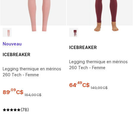
Nouveau
ICEBREAKER
ICEBREAKER
Legging thermique en mérinos
260 Tech - Femme
Legging thermique en mérinos
260 Tech - Femme
,
49
64
C$
149
,
99
C$
,
09
89
C$
164
,
99
C$
(78)