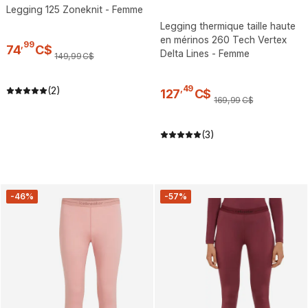
Legging 125 Zoneknit - Femme
Legging thermique taille haute
en mérinos 260 Tech Vertex
,
99
74
C$
Delta Lines - Femme
149
,
99
C$
,
49
(2)
127
C$
169
,
99
C$
(3)
-46%
-57%