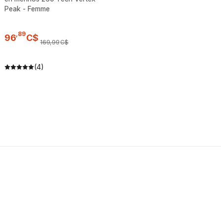
Peak - Femme
,
89
96
C$
169
,
99
C$
(4)