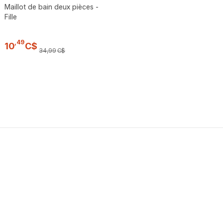
Maillot de bain deux pièces -
Fille
,
49
10
C$
34
,
99
C$