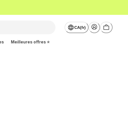
CA(fr)
es
Meilleures offres ⭐