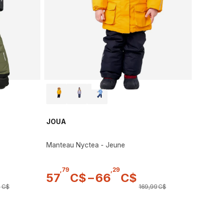
JOUA
Manteau Nyctea - Jeune
,
79
,
29
57
C$
–
66
C$
9
C$
169
,
99
C$