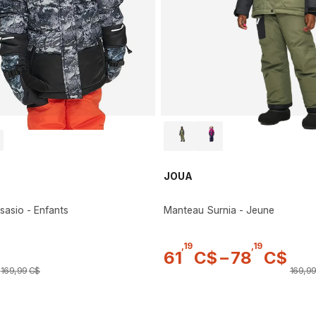
JOUA
asio - Enfants
Manteau Surnia - Jeune
,
19
,
19
61
C$
–
78
C$
169
,
99
C$
169
,
9