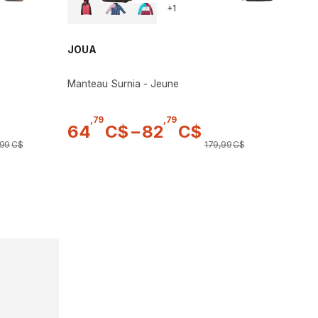
+
1
JOUA
Manteau Surnia - Jeune
,
79
,
79
64
C$
–
82
C$
99
C$
179
,
99
C$