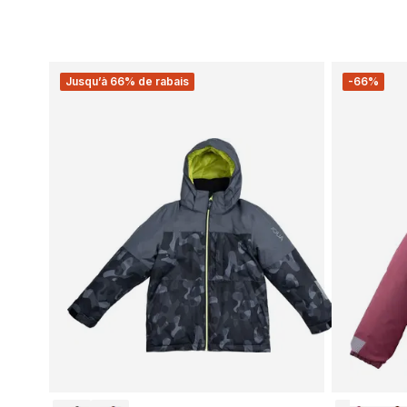
Jusqu’à 66% de rabais
-66%