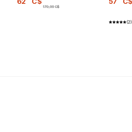
62
C$
57
C
179
,
99
C$
(2)