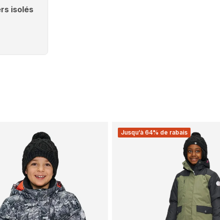
rs isolés
Jusqu’à 64% de rabais