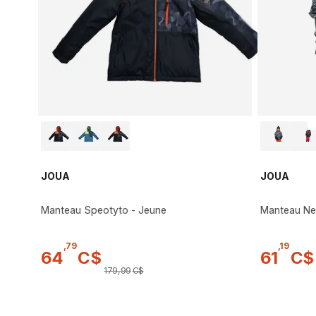
JOUA
JOUA
Manteau Speotyto - Jeune
Manteau Nes
,
79
,
19
64
C$
61
C$
179
,
99
C$