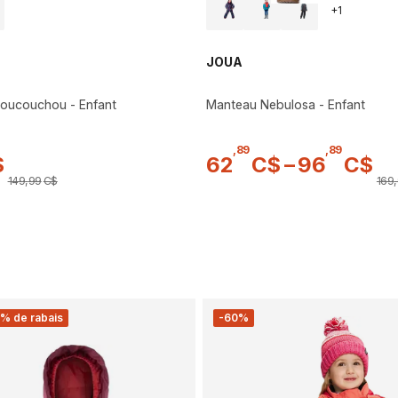
+
1
JOUA
oucouchou - Enfant
Manteau Nebulosa - Enfant
,
89
,
89
$
62
C$
–
96
C$
149
,
99
C$
169
,
% de rabais
-60%