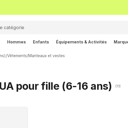
s
Hommes
Enfants
Équipements & Activités
Marqu
ans)
/
Vêtements
/
Manteaux et vestes
A pour fille (6-16 ans)
(11)