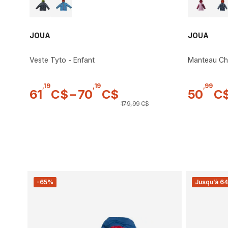
JOUA
JOUA
Veste Tyto - Enfant
Manteau Ch
,
19
,
19
,
99
61
C$
–
70
C$
50
C
179
,
99
C$
-65%
Jusqu’à 64