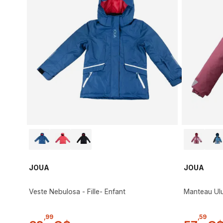
JOUA
JOUA
Veste Nebulosa - Fille- Enfant
Manteau Ulu
,
99
,
59