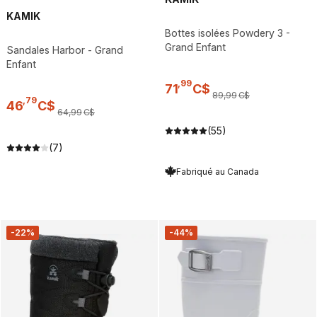
KAMIK
Bottes isolées Powdery 3 -
Grand Enfant
Sandales Harbor - Grand
Enfant
,
99
71
C$
89
,
99
C$
,
79
46
C$
64
,
99
C$
(55)
(7)
Fabriqué au Canada
-22%
-44%