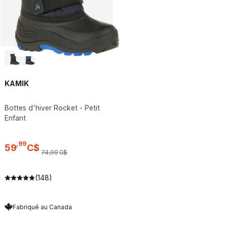
KAMIK
Bottes d'hiver Rocket - Petit
Enfant
,
99
59
C$
74
,
99
C$
(148)
Fabriqué au Canada