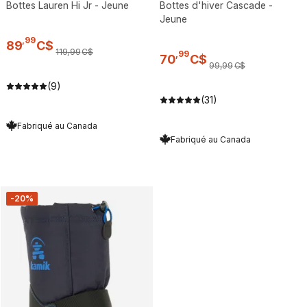
Bottes Lauren Hi Jr - Jeune
Bottes d'hiver Cascade -
Jeune
,
99
89
C$
119
,
99
C$
,
99
70
C$
99
,
99
C$
(9)
(31)
Fabriqué au Canada
Fabriqué au Canada
-20%