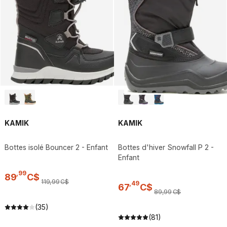
KAMIK
KAMIK
Bottes isolé Bouncer 2 - Enfant
Bottes d'hiver Snowfall P 2 -
Enfant
,
99
89
C$
119
,
99
C$
,
49
67
C$
89
,
99
C$
(35)
(81)