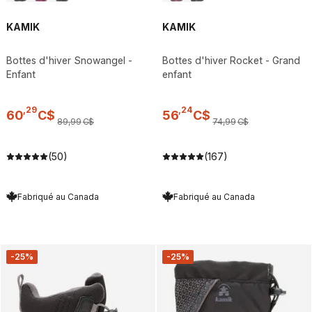
KAMIK
KAMIK
Bottes d'hiver Snowangel -
Bottes d'hiver Rocket - Grand
Enfant
enfant
,
29
,
24
60
C$
56
C$
89
,
99
C$
74
,
99
C$
(50)
(167)
Fabriqué au Canada
Fabriqué au Canada
-25%
-25%