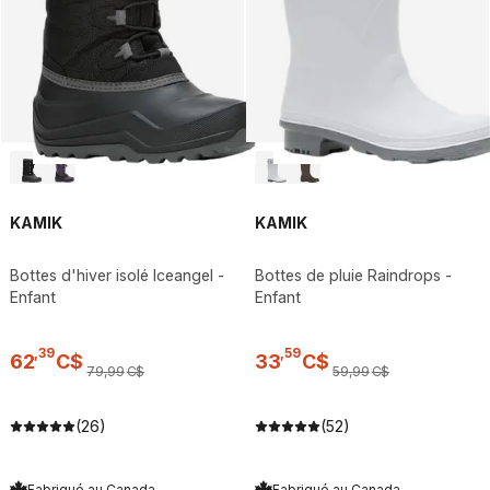
KAMIK
KAMIK
Bottes d'hiver isolé Iceangel -
Bottes de pluie Raindrops -
Enfant
Enfant
,
39
,
59
62
C$
33
C$
79
,
99
C$
59
,
99
C$
(26)
(52)
Fabriqué au Canada
Fabriqué au Canada