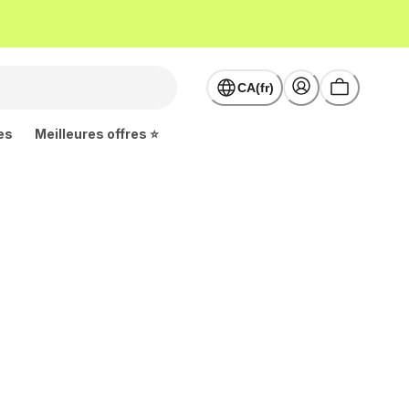
CA(fr)
es
Meilleures offres ⭐