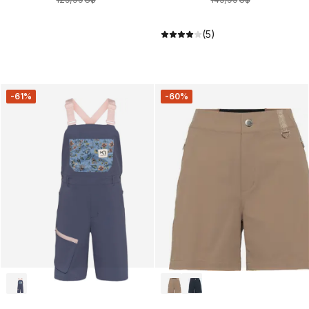
(5)
-61%
-60%