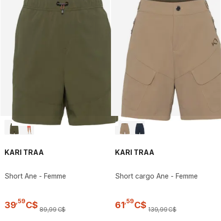
KARI TRAA
KARI TRAA
Short Ane - Femme
Short cargo Ane - Femme
,
59
,
59
39
C$
61
C$
89
,
99
C$
139
,
99
C$