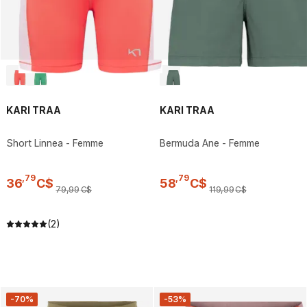
KARI TRAA
KARI TRAA
Short Linnea - Femme
Bermuda Ane - Femme
,
79
,
79
36
C$
58
C$
79
,
99
C$
119
,
99
C$
(2)
-70%
-53%