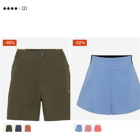
(2)
-55%
-52%