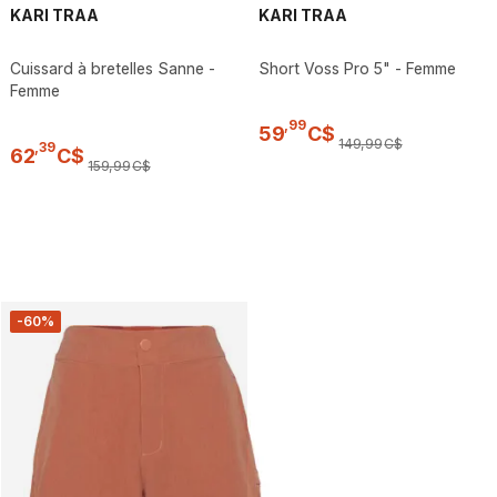
KARI TRAA
KARI TRAA
Cuissard à bretelles Sanne -
Short Voss Pro 5" - Femme
Femme
,
99
59
C$
149
,
99
C$
,
39
62
C$
159
,
99
C$
-60%