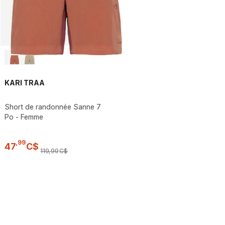
KARI TRAA
Short de randonnée Sanne 7
Po - Femme
,
99
47
C$
119
,
99
C$