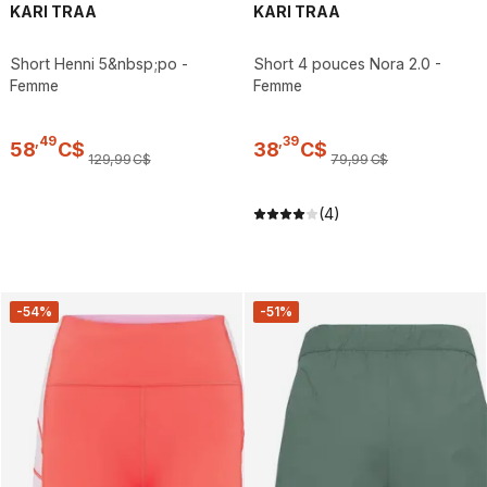
KARI TRAA
KARI TRAA
Short Henni 5&nbsp;po -
Short 4 pouces Nora 2.0 -
Femme
Femme
,
49
,
39
58
C$
38
C$
129
,
99
C$
79
,
99
C$
(4)
-54%
-51%