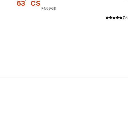
63
C$
74
,
99
C$
(15