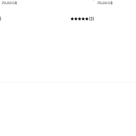
79
,
99
C$
79
,
99
C$
)
(3)