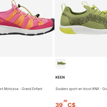
KEEN
ort Motozoa - Grand Enfant
Souliers sport en tricot KNX - G
,
99
$
39
C$