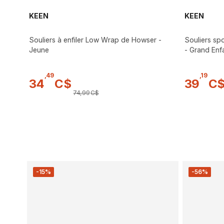
KEEN
KEEN
Souliers à enfiler Low Wrap de Howser -
Souliers sp
Jeune
- Grand Enf
,
49
,
19
34
C$
39
C
74
,
99
C$
-15%
-56%