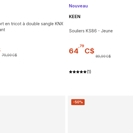
Nouveau
KEEN
ort en tricot à double sangle KNX
ant
Souliers KS86 - Jeune
,
79
$
64
C$
79
,
99
C$
89
,
99
C$
(1)
-50%