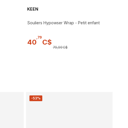
KEEN
Souliers Hypowser Wrap - Petit enfant
,
79
40
C$
79
,
99
C$
-53%