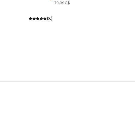
79
,
99
C$
(8)