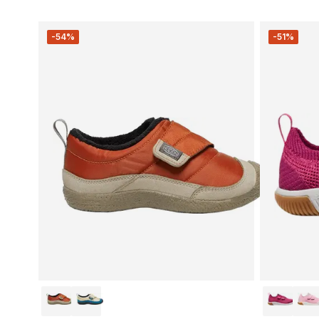
-54%
-51%