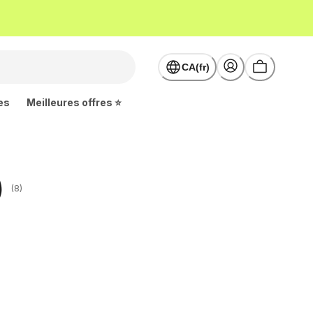
CA(fr)
es
Meilleures offres ⭐
)
(8)