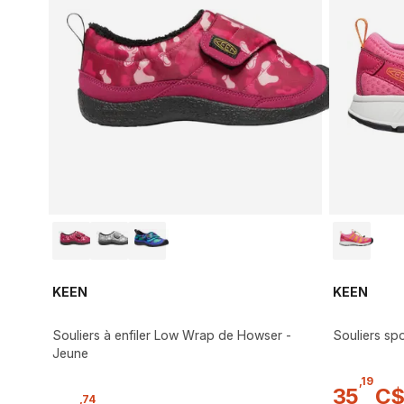
KEEN
KEEN
Souliers à enfiler Low Wrap de Howser -
Souliers sp
Jeune
,
19
35
C
,
74