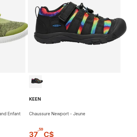
KEEN
rand Enfant
Chaussure Newport - Jeune
,
59
37
C$