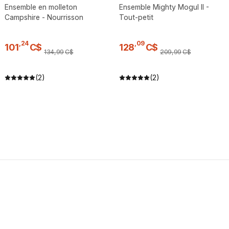
Ensemble en molleton
Ensemble Mighty Mogul II -
Campshire - Nourrisson
Tout-petit
,
24
,
09
101
C$
128
C$
134
,
99
C$
209
,
99
C$
(2)
(2)