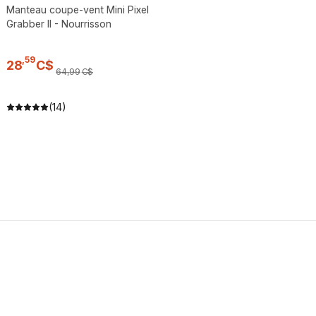
Manteau coupe-vent Mini Pixel
Grabber II - Nourrisson
,
59
28
C$
64
,
99
C$
(14)