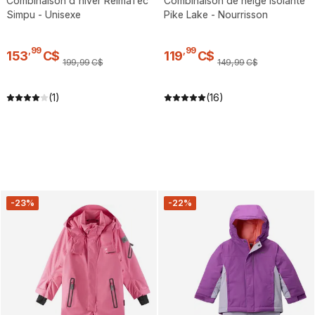
Combinaison d'hiver ReimaTec
Combinaison de neige isolante
Simpu - Unisexe
Pike Lake - Nourrisson
,
99
,
99
153
C$
119
C$
199
,
99
C$
149
,
99
C$
(1)
(16)
-23%
-22%