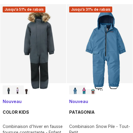
Jusqu’à 51% de rabais
Jusqu’à 31% de rabais
+
11
Nouveau
Nouveau
COLOR KIDS
PATAGONIA
Combinaison d'hiver en fausse
Combinaison Snow Pile - Tout-
fourrure contrastante - Enfant
Petit