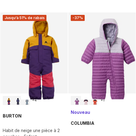
Jusqu’à 51% de rabais
-37%
+
4
+
1
Nouveau
BURTON
COLUMBIA
Habit de neige une pièce à 2