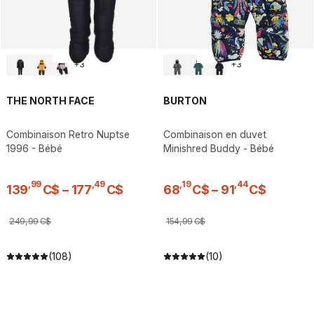
+
3
+
3
THE NORTH FACE
BURTON
Combinaison Retro Nuptse
Combinaison en duvet
1996 - Bébé
Minishred Buddy - Bébé
,
99
,
49
,
19
,
44
139
C$
–
177
C$
68
C$
–
91
C$
249
,
99
C$
154
,
99
C$
(108)
(10)