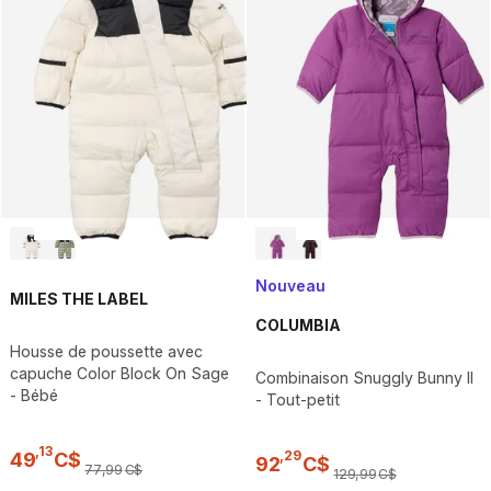
Nouveau
MILES THE LABEL
COLUMBIA
Housse de poussette avec
capuche Color Block On Sage
Combinaison Snuggly Bunny II
- Bébé
- Tout-petit
,
13
,
29
49
C$
92
C$
77
,
99
C$
129
,
99
C$