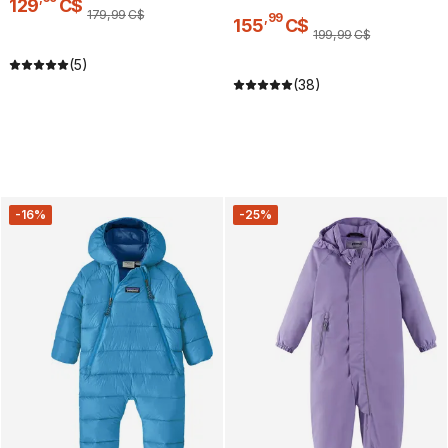
129
C$
179
,
99
C$
,
99
155
C$
199
,
99
C$
(5)
(38)
-16%
-25%