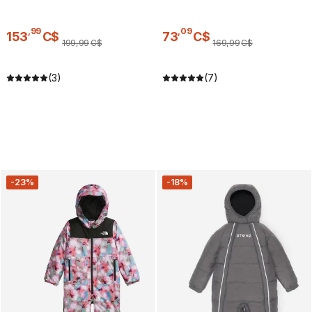
,
99
,
09
153
C$
73
C$
199
,
99
C$
169
,
99
C$
(3)
(7)
-23%
-18%