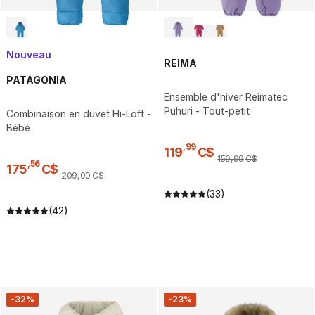
Nouveau
REIMA
PATAGONIA
Ensemble d'hiver Reimatec
Puhuri - Tout-petit
Combinaison en duvet Hi-Loft -
Bébé
,
99
119
C$
159
,
99
C$
,
56
175
C$
209
,
00
C$
(33)
(42)
-32%
-23%