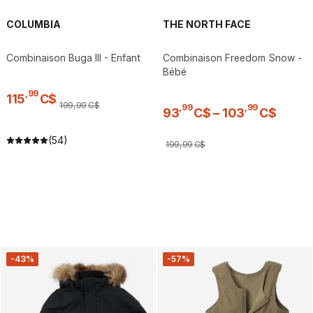
COLUMBIA
THE NORTH FACE
Combinaison Buga III - Enfant
Combinaison Freedom Snow -
Bébé
,
99
115
C$
199
,
99
C$
,
99
,
99
93
C$
–
103
C$
(54)
199
,
99
C$
-43%
-57%