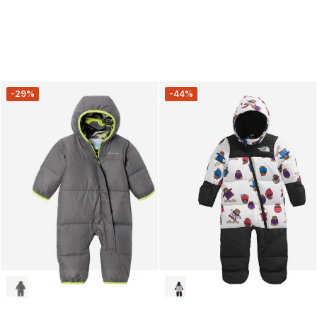
-29%
-44%