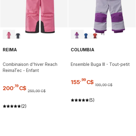
+
1
REIMA
COLUMBIA
Combinaison d'hiver Reach
Ensemble Buga III - Tout-petit
ReimaTec - Enfant
,
99
155
C$
199
,
99
C$
,
19
200
C$
259
,
99
C$
(5)
(2)