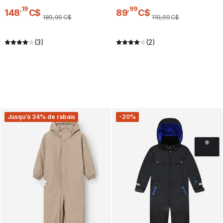
,
19
,
99
148
C$
89
C$
189
,
99
C$
119
,
99
C$
(3)
(2)
Jusqu’à 34% de rabais
-20%