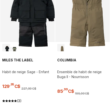
MILES THE LABEL
COLUMBIA
Habit de neige Sage - Enfant
Ensemble de habit de neige
Buga II - Nourrisson
,
95
129
C$
227
,
99
C$
,
99
85
C$
199
,
99
C$
(3)