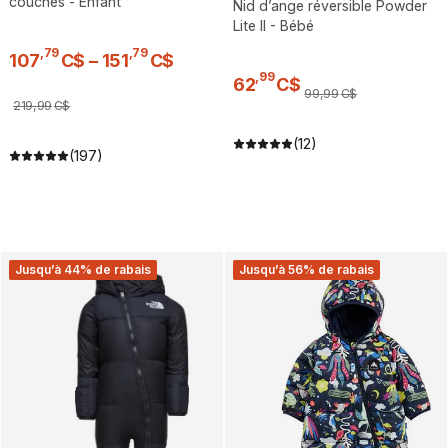
couches - Enfant
Nid d’ange réversible Powder
Lite II - Bébé
,
79
,
79
107
C$
–
151
C$
,
99
62
C$
99
,
99
C$
219
,
99
C$
(12)
(197)
Jusqu’à 44% de rabais
Jusqu’à 56% de rabais