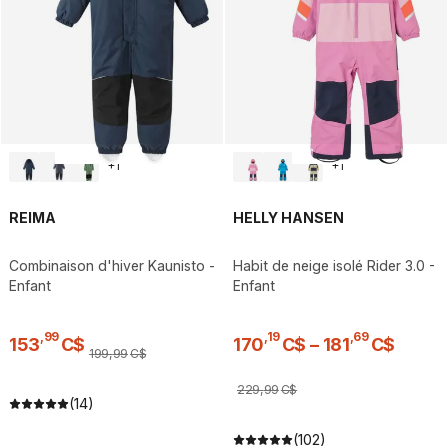
+
1
+
1
REIMA
HELLY HANSEN
Combinaison d'hiver Kaunisto -
Habit de neige isolé Rider 3.0 -
Enfant
Enfant
,
99
,
19
,
69
153
C$
170
C$
–
181
C$
199
,
99
C$
229
,
99
C$
(14)
(102)