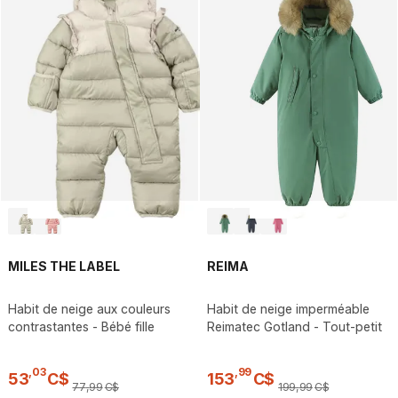
MILES THE LABEL
REIMA
Habit de neige aux couleurs
Habit de neige imperméable
contrastantes - Bébé fille
Reimatec Gotland - Tout-petit
,
03
,
99
53
C$
153
C$
77
,
99
C$
199
,
99
C$