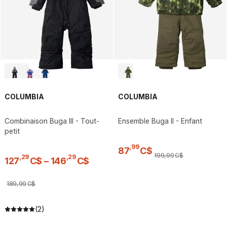
COLUMBIA
COLUMBIA
Combinaison Buga III - Tout-
Ensemble Buga II - Enfant
petit
,
99
87
C$
199
,
99
C$
,
29
,
29
127
C$
–
146
C$
189
,
99
C$
(2)