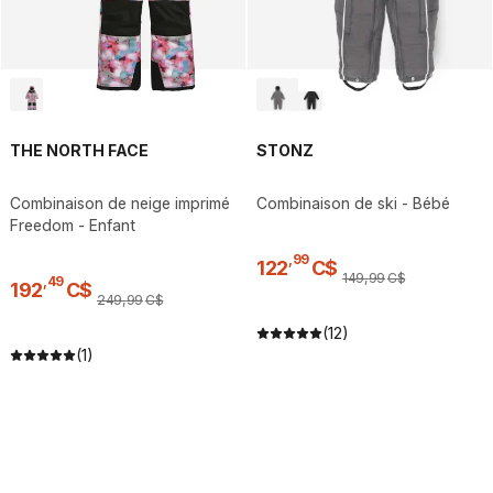
THE NORTH FACE
STONZ
Combinaison de neige imprimé
Combinaison de ski - Bébé
Freedom - Enfant
,
99
122
C$
149
,
99
C$
,
49
192
C$
249
,
99
C$
(12)
(1)