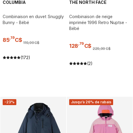
COLUMBIA
THE NORTH FACE
Combinaison en duvet Snuggly
Combinaison de neige
Bunny - Bébé
imprimée 1996 Retro Nuptse -
Bébé
,
19
85
C$
119
,
99
C$
,
79
128
C$
229
,
99
C$
(172)
(2)
-23%
Jusqu’à 26% de rabais