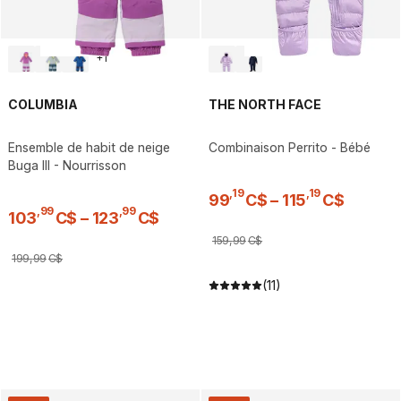
+
1
COLUMBIA
THE NORTH FACE
Ensemble de habit de neige
Combinaison Perrito - Bébé
Buga III - Nourrisson
,
19
,
19
99
C$
–
115
C$
,
99
,
99
103
C$
–
123
C$
159
,
99
C$
199
,
99
C$
(11)