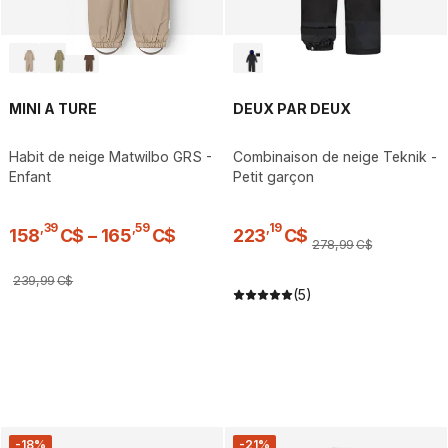
MINI A TURE
DEUX PAR DEUX
Habit de neige Matwilbo GRS -
Combinaison de neige Teknik -
Enfant
Petit garçon
,
39
,
59
,
19
158
C$
–
165
C$
223
C$
278
,
99
C$
239
,
99
C$
(5)
-18%
-21%