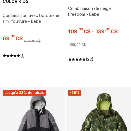
COLOR KIDS
Combinaison de neige
Freedom - Bébé
Combinaison avec bordure en
similifourrure - Bébé
,
99
,
99
109
C$
–
139
C$
,
99
69
C$
139
,
99
C$
199
,
99
C$
(1)
(22)
Jusqu’à 33% de rabais
-56%