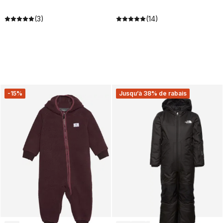
(3)
(14)
-15%
Jusqu’à 38% de rabais