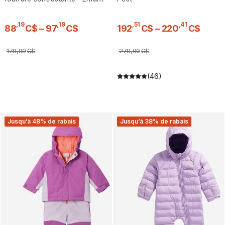
,
19
,
19
,
51
,
41
88
C$
–
97
C$
192
C$
–
220
C$
179
,
99
C$
279
,
00
C$
(46)
Jusqu’à 48% de rabais
Jusqu’à 38% de rabais