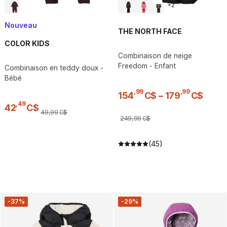
+
2
Nouveau
THE NORTH FACE
COLOR KIDS
Combinaison de neige
Freedom - Enfant
Combinaison en teddy doux -
Bébé
,
99
,
99
154
C$
–
179
C$
,
49
42
C$
49
,
99
C$
249
,
99
C$
(45)
-37%
-29%