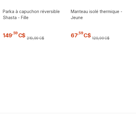
Parka à capuchon réversible
Manteau isolé thermique -
Shasta - Fille
Jeune
,
59
,
59
149
C$
67
C$
219
,
99
C$
129
,
99
C$