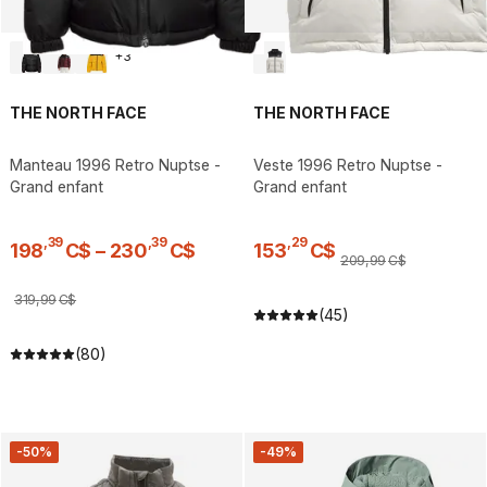
+
3
THE NORTH FACE
THE NORTH FACE
Manteau 1996 Retro Nuptse -
Veste 1996 Retro Nuptse -
Grand enfant
Grand enfant
,
39
,
39
,
29
198
C$
–
230
C$
153
C$
209
,
99
C$
319
,
99
C$
(45)
(80)
-50%
-49%