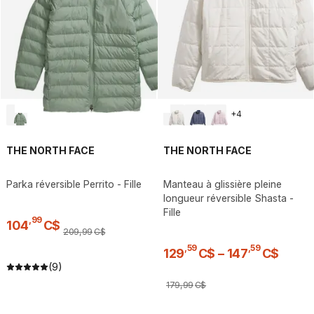
+
4
THE NORTH FACE
THE NORTH FACE
Parka réversible Perrito - Fille
Manteau à glissière pleine
longueur réversible Shasta -
Fille
,
99
104
C$
209
,
99
C$
,
59
,
59
129
C$
–
147
C$
(9)
179
,
99
C$