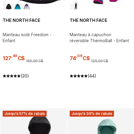
THE NORTH FACE
THE NORTH FACE
Manteau isolé Freedom -
Manteau à capuchon
Enfant
réversible ThermoBall - Enfant
,
49
,
09
127
C$
74
C$
169
,
99
C$
129
,
99
C$
(20)
(44)
Jusqu’à 57% de rabais
Jusqu’à 34% de rabais