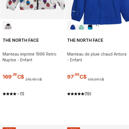
+
1
THE NORTH FACE
THE NORTH FACE
Manteau imprimé 1996 Retro
Manteau de pluie chaud Antora
Nuptse - Enfant
- Enfant
,
39
,
99
169
C$
97
C$
219
,
99
C$
139
,
99
C$
(1)
(19)