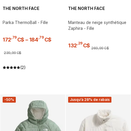
THE NORTH FACE
THE NORTH FACE
Parka ThermoBall - Fille
Manteau de neige synthétique
Zaphira - Fille
,
79
,
79
172
C$
–
184
C$
,
29
132
C$
269
,
99
C$
239
,
99
C$
(2)
-50%
Jusqu’à 28% de rabais