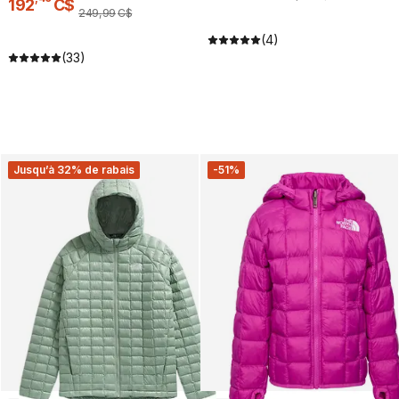
192
C$
249
,
99
C$
(4)
(33)
Jusqu’à 32% de rabais
-51%