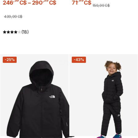
,
39
,
39
,
99
246
C$
–
290
C$
71
C$
159
,
99
C$
439
,
99
C$
(18)
-25%
-43%