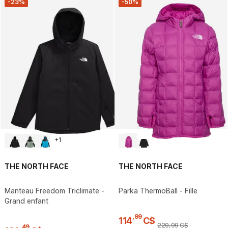
-23%
-50%
+
1
THE NORTH FACE
THE NORTH FACE
Manteau Freedom Triclimate -
Parka ThermoBall - Fille
Grand enfant
,
99
114
C$
229
,
99
C$
,
49