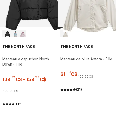
THE NORTH FACE
THE NORTH FACE
Manteau à capuchon North
Manteau de pluie Antora - Fille
Down - Fille
,
09
61
C$
129
,
99
C$
,
99
,
99
139
C$
–
159
C$
(31)
199
,
99
C$
(23)