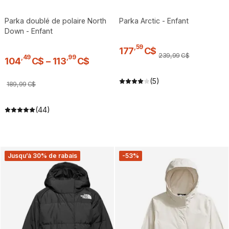
Parka doublé de polaire North
Parka Arctic - Enfant
Down - Enfant
,
59
177
C$
239
,
99
C$
,
49
,
99
104
C$
–
113
C$
(5)
189
,
99
C$
(44)
Jusqu’à 30% de rabais
-53%