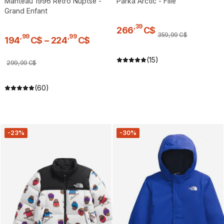
Manteau 1996 Retro Nuptse -
Parka Arctic - Fille
Grand Enfant
,
39
266
C$
359
,
99
C$
,
99
,
99
194
C$
–
224
C$
(15)
299
,
99
C$
(60)
-23%
-30%