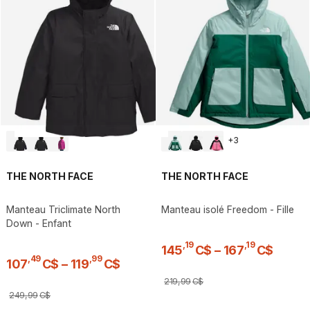
+
3
THE NORTH FACE
THE NORTH FACE
Manteau Triclimate North
Manteau isolé Freedom - Fille
Down - Enfant
,
19
,
19
145
C$
–
167
C$
,
49
,
99
107
C$
–
119
C$
219
,
99
C$
249
,
99
C$