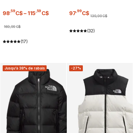
,
59
,
59
,
99
98
C$
–
115
C$
97
C$
139
,
99
C$
169
,
99
C$
(32)
(17)
Jusqu’à 38% de rabais
-27%