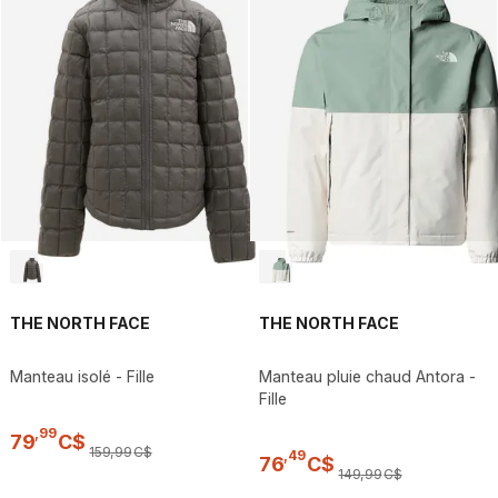
THE NORTH FACE
THE NORTH FACE
Manteau isolé - Fille
Manteau pluie chaud Antora -
Fille
,
99
79
C$
159
,
99
C$
,
49
76
C$
149
,
99
C$