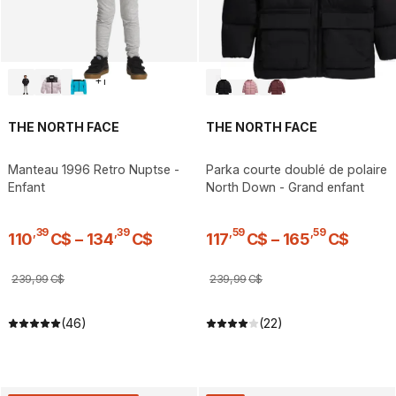
+
1
THE NORTH FACE
THE NORTH FACE
Manteau 1996 Retro Nuptse -
Parka courte doublé de polaire
Enfant
North Down - Grand enfant
,
39
,
39
,
59
,
59
110
C$
–
134
C$
117
C$
–
165
C$
239
,
99
C$
239
,
99
C$
(46)
(22)