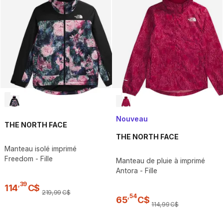
Nouveau
THE NORTH FACE
THE NORTH FACE
Manteau isolé imprimé
Freedom - Fille
Manteau de pluie à imprimé
Antora - Fille
,
39
114
C$
219
,
99
C$
,
54
65
C$
114
,
99
C$