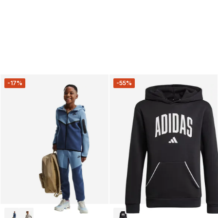
-17%
-55%