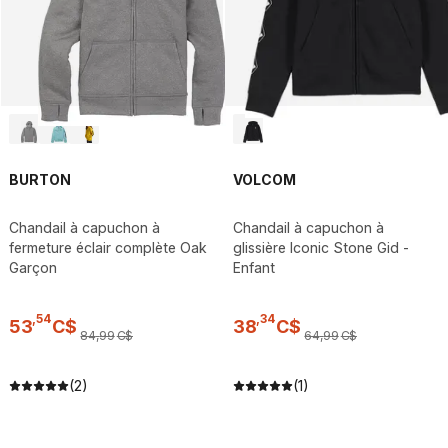
BURTON
VOLCOM
Chandail à capuchon à
Chandail à capuchon à
fermeture éclair complète Oak
glissière Iconic Stone Gid -
Garçon
Enfant
,
54
,
34
53
C$
38
C$
84
,
99
C$
64
,
99
C$
(2)
(1)