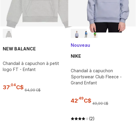
Nouveau
NEW BALANCE
NIKE
Chandail à capuchon à petit
logo FT - Enfant
Chandail à capuchon
Sportswear Club Fleece -
Grand Enfant
,
04
37
C$
64
,
99
C$
,
49
42
C$
49
,
99
C$
(2)