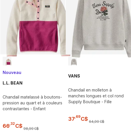
Nouveau
VANS
L.L. BEAN
Chandail en molleton à
manches longues et col rond
Chandail matelassé à boutons-
Supply Boutique - Fille
pression au quart et à couleurs
contrastantes - Enfant
,
69
37
C$
64
,
99
C$
,
32
66
C$
98
,
99
C$