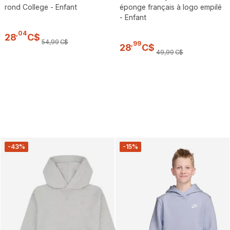
rond College - Enfant
éponge français à logo empilé
- Enfant
,
04
28
C$
54
,
99
C$
,
99
28
C$
49
,
99
C$
-43%
-15%