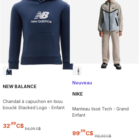
Nouveau
NEW BALANCE
NIKE
Chandail à capuchon en tissu
bouclé Stacked Logo - Enfant
Manteau tissé Tech - Grand
Enfant
,
99
32
C$
54
,
99
C$
,
59
99
C$
119
,
99
C$