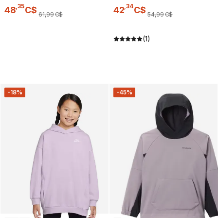
,
35
,
34
48
C$
42
C$
61
,
99
C$
54
,
99
C$
(1)
-18%
-45%