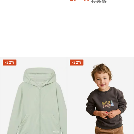
49
,
95
C$
-22%
-22%