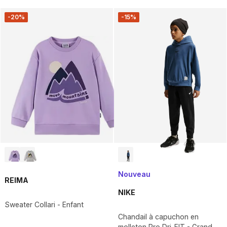
-20%
-15%
Nouveau
REIMA
NIKE
Sweater Collari - Enfant
Chandail à capuchon en
molleton Pro Dri-FIT - Grand