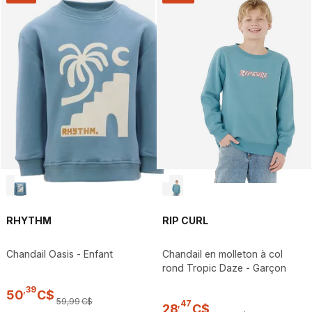
RHYTHM
RIP CURL
Chandail Oasis - Enfant
Chandail en molleton à col
rond Tropic Daze - Garçon
,
39
50
C$
59
,
99
C$
,
47
28
C$