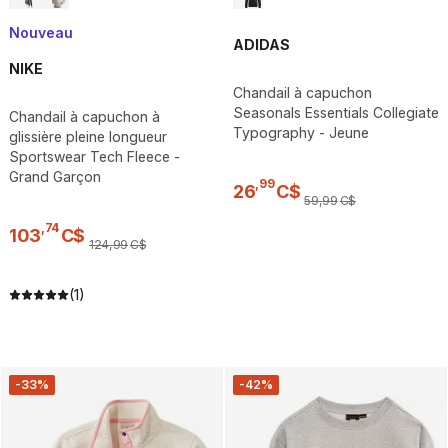
Nouveau
ADIDAS
NIKE
Chandail à capuchon
Seasonals Essentials Collegiate
Chandail à capuchon à
Typography - Jeune
glissière pleine longueur
Sportswear Tech Fleece -
Grand Garçon
,
99
26
C$
59
,
99
C$
,
74
103
C$
124
,
99
C$
(1)
-33%
-42%