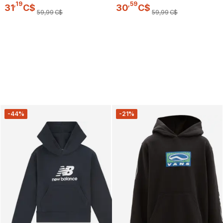
,
19
,
59
31
C$
30
C$
59
,
99
C$
59
,
99
C$
-44%
-21%