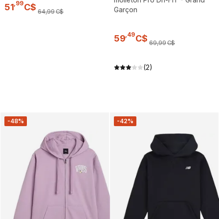
,
99
51
C$
Garçon
64
,
99
C$
,
49
59
C$
69
,
99
C$
(2)
-48%
-42%