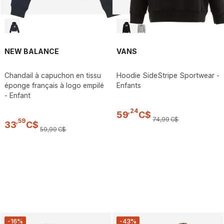
NEW BALANCE
VANS
Chandail à capuchon en tissu
Hoodie SideStripe Sportwear -
éponge français à logo empilé
Enfants
- Enfant
,
24
59
C$
74
,
99
C$
,
59
33
C$
59
,
99
C$
-16%
-43%