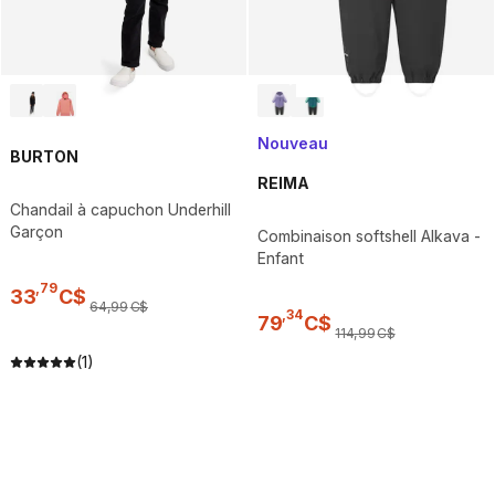
Nouveau
BURTON
REIMA
Chandail à capuchon Underhill
Garçon
Combinaison softshell Alkava -
Enfant
,
79
33
C$
64
,
99
C$
,
34
79
C$
114
,
99
C$
(1)