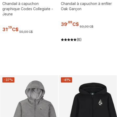
Chandail à capuchon
Chandail à capuchon à enfiler
graphique Codes Collegiate -
Oak Garçon
Jeune
,
89
39
C$
69
,
99
C$
,
19
31
C$
59
,
99
C$
(6)
-37%
-41%