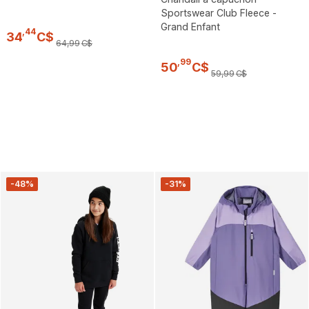
Sportswear Club Fleece -
Grand Enfant
,
44
34
C$
64
,
99
C$
,
99
50
C$
59
,
99
C$
-48%
-31%