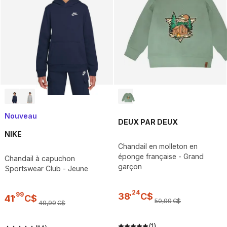
Nouveau
DEUX PAR DEUX
NIKE
Chandail en molleton en
éponge française - Grand
Chandail à capuchon
garçon
Sportswear Club - Jeune
,
24
,
99
38
C$
41
C$
50
,
99
C$
49
,
99
C$
(1)