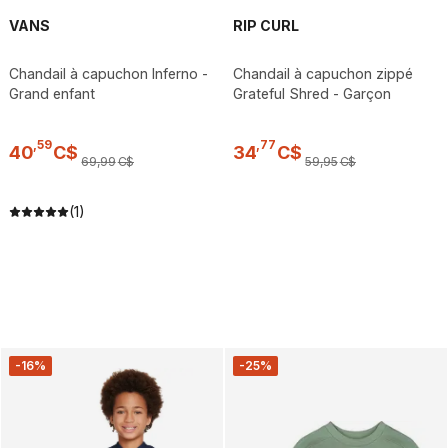
VANS
RIP CURL
Chandail à capuchon Inferno -
Chandail à capuchon zippé
Grand enfant
Grateful Shred - Garçon
,
59
,
77
40
C$
34
C$
69
,
99
C$
59
,
95
C$
(1)
-16%
-25%