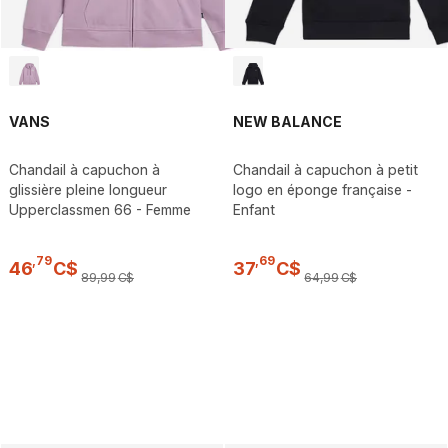
VANS
NEW BALANCE
Chandail à capuchon à
Chandail à capuchon à petit
glissière pleine longueur
logo en éponge française -
Upperclassmen 66 - Femme
Enfant
,
79
,
69
46
C$
37
C$
89
,
99
C$
64
,
99
C$