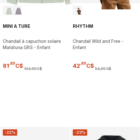
MINI A TURE
RHYTHM
Chandail à capuchon solaire
Chandail Wild and Free -
Matdruna GRS - Enfant
Enfant
,
89
,
89
81
C$
42
C$
104
,
99
C$
54
,
99
C$
-22%
-23%