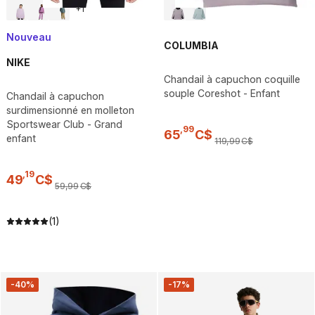
+
1
Nouveau
COLUMBIA
NIKE
Chandail à capuchon coquille
souple Coreshot - Enfant
Chandail à capuchon
surdimensionné en molleton
Sportswear Club - Grand
,
99
65
C$
enfant
119
,
99
C$
,
19
49
C$
59
,
99
C$
(1)
-40%
-17%