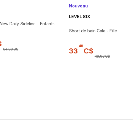
Nouveau
LEVEL SIX
New Daily Sideline – Enfants
Short de bain Cala - Fille
$
,
49
33
C$
64
,
99
C$
49
,
99
C$