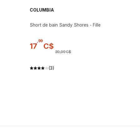
COLUMBIA
Short de bain Sandy Shores - Fille
,
99
17
C$
39
,
99
C$
(3)