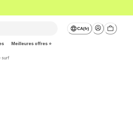
CA(fr)
es
Meilleures offres ⭐
 surf