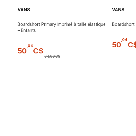
VANS
VANS
Boardshort Primary imprimé à taille élastique
Boardshort 
– Enfants
,
04
50
C
,
04
50
C$
64
,
99
C$