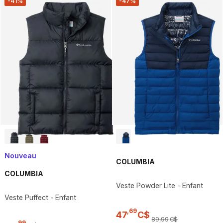
-41%
-47%
Nouveau
COLUMBIA
COLUMBIA
Veste Powder Lite - Enfant
Veste Puffect - Enfant
,
69
47
C$
89
,
99
C$
,
99