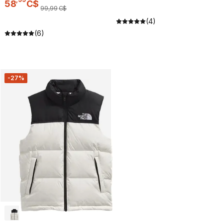
58
C$
99
,
99
C$
(4)
(6)
-27%