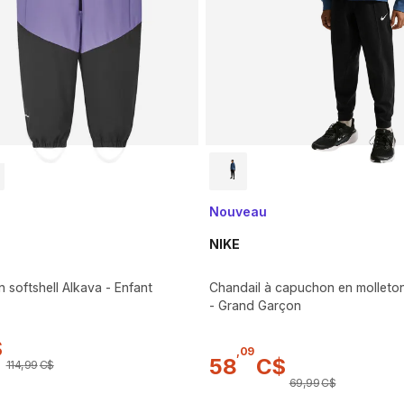
Nouveau
NIKE
 softshell Alkava - Enfant
Chandail à capuchon en molleton
- Grand Garçon
$
,
09
58
C$
114
,
99
C$
69
,
99
C$