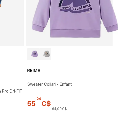
REIMA
Sweater Collari - Enfant
 Pro Dri-FIT
,
24
55
C$
64
,
99
C$