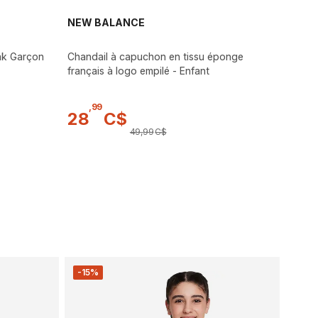
NEW BALANCE
ak Garçon
Chandail à capuchon en tissu éponge
français à logo empilé - Enfant
,
99
28
C$
49
,
99
C$
-15%