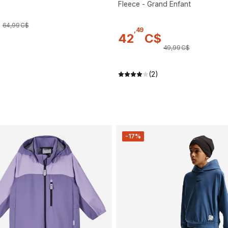
Fleece - Grand Enfant
$
64
,
99
C$
,
49
42
C$
49
,
99
C$
(2)
-17%