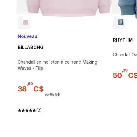
Nouveau
RHYTHM
BILLABONG
Chandail Oa
Chandail en molleton à col rond Making
Waves - Fille
,
39
50
C
,
60
38
C$
55
,
95
C$
(2)