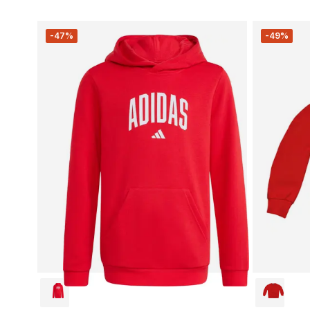
-47%
-49%