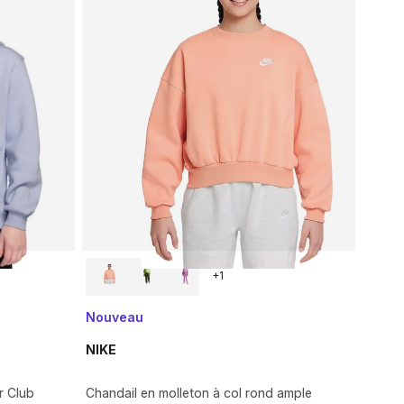
+
1
Nouveau
NIKE
r Club
Chandail en molleton à col rond ample