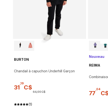
Nouveau
BURTON
REIMA
Chandail à capuchon Underhill Garçon
Combinaison
,
19
31
C$
,
04
77
C
64
,
99
C$
(1)