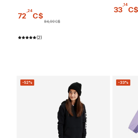
,
14
33
C
,
24
72
C$
84
,
99
C$
(2)
-52%
-33%