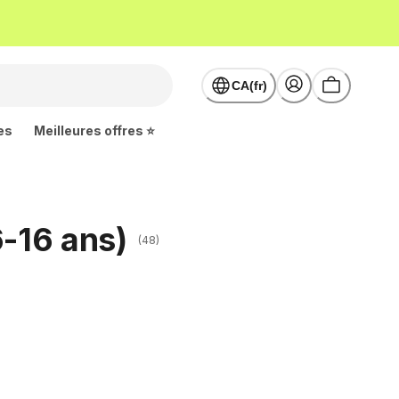
CA(fr)
es
Meilleures offres ⭐
6-16 ans)
(48)