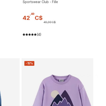
Sportswear Club - Fille
,
49
42
C$
49
,
99
C$
(4)
-15%