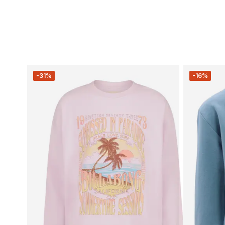
-31%
-16%