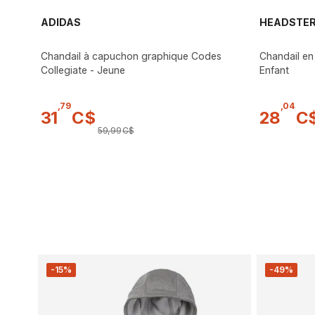
ADIDAS
HEADSTER
Chandail à capuchon graphique Codes
Chandail en
Collegiate - Jeune
Enfant
,
79
,
04
31
C$
28
C
59
,
99
C$
-15%
-49%