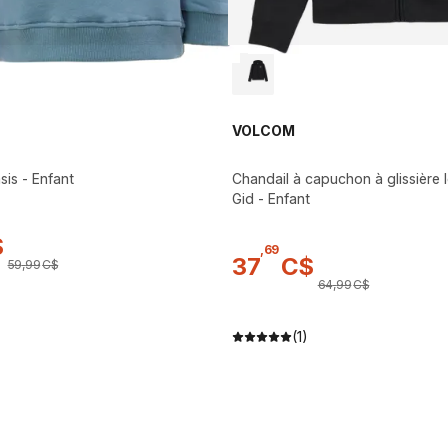
VOLCOM
sis - Enfant
Chandail à capuchon à glissière 
Gid - Enfant
$
,
69
37
C$
59
,
99
C$
64
,
99
C$
(1)