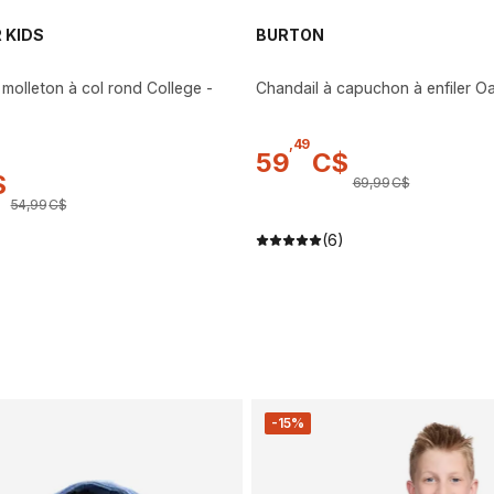
 KIDS
BURTON
 molleton à col rond College -
Chandail à capuchon à enfiler O
,
49
59
C$
$
69
,
99
C$
54
,
99
C$
(6)
-15%