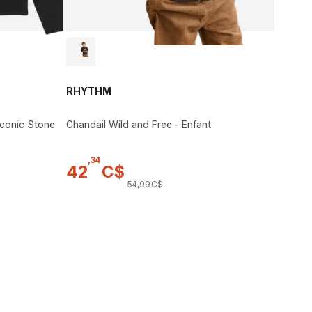
RHYTHM
Iconic Stone
Chandail Wild and Free - Enfant
,
34
42
C$
54
,
99
C$