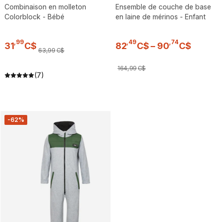
Combinaison en molleton
Ensemble de couche de base
Colorblock - Bébé
en laine de mérinos - Enfant
,
99
,
49
,
74
31
C$
82
C$
–
90
C$
63
,
99
C$
164
,
99
C$
(7)
-62%