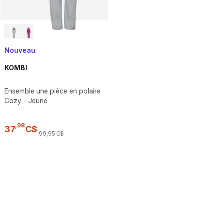
Nouveau
KOMBI
Ensemble une pièce en polaire
Cozy - Jeune
,
98
37
C$
99
,
95
C$