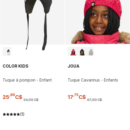
COLOR KIDS
JOUA
Tuque à pompon - Enfant
Tuque Cavannus - Enfants
,
89
,
75
25
C$
17
C$
34
,
99
C$
47
,
99
C$
(1)