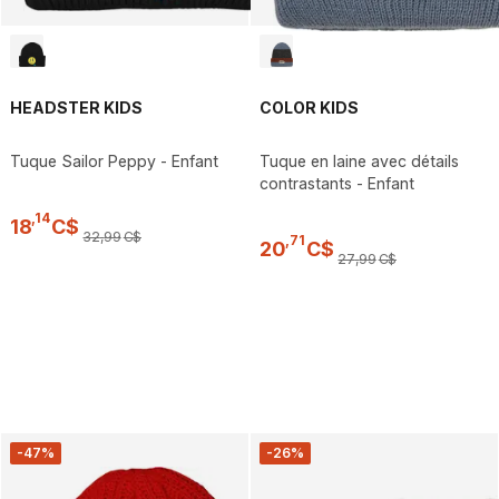
HEADSTER KIDS
COLOR KIDS
Tuque Sailor Peppy - Enfant
Tuque en laine avec détails
contrastants - Enfant
,
14
18
C$
32
,
99
C$
,
71
20
C$
27
,
99
C$
-47%
-26%