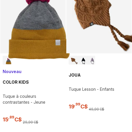
Nouveau
JOUA
COLOR KIDS
Tuque Lesson - Enfants
Tuque à couleurs
contrastantes - Jeune
,
99
19
C$
49
,
99
C$
,
89
15
C$
29
,
99
C$