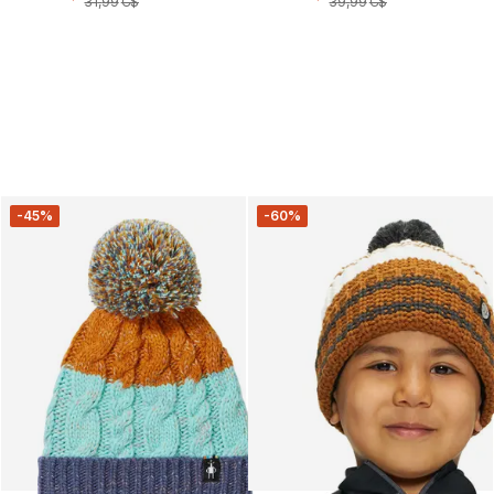
31
,
99
C$
39
,
99
C$
-45%
-60%