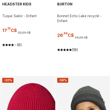
HEADSTER KIDS
BURTON
Tuque Sailor - Enfant
Bonnet Echo Lake recyclé -
Enfant
,
15
17
C$
32
,
99
C$
,
94
26
C$
34
,
99
C$
(6)
(19)
-20%
-56%