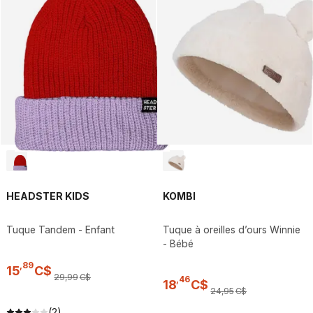
HEADSTER KIDS
KOMBI
Tuque Tandem - Enfant
Tuque à oreilles d’ours Winnie
- Bébé
,
89
15
C$
29
,
99
C$
,
46
18
C$
24
,
95
C$
(2)