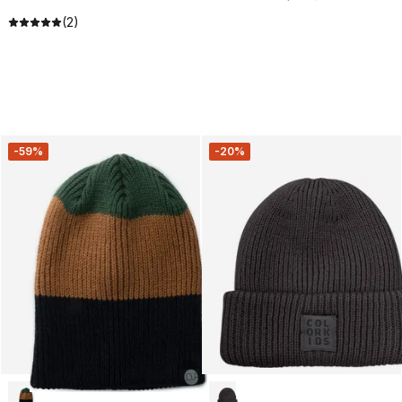
(2)
-59%
-20%