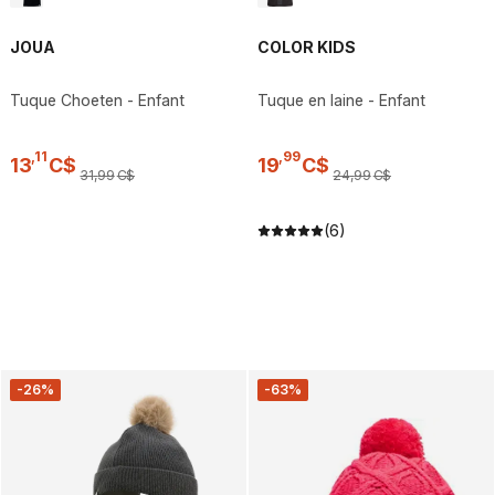
JOUA
COLOR KIDS
Tuque Choeten - Enfant
Tuque en laine - Enfant
,
11
,
99
13
C$
19
C$
31
,
99
C$
24
,
99
C$
(6)
-26%
-63%