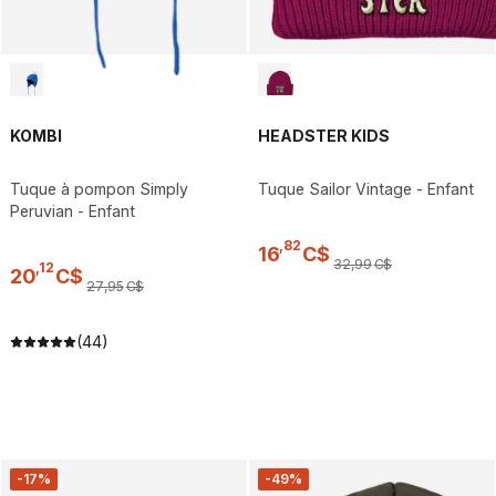
KOMBI
HEADSTER KIDS
Tuque à pompon Simply
Tuque Sailor Vintage - Enfant
Peruvian - Enfant
,
82
16
C$
32
,
99
C$
,
12
20
C$
27
,
95
C$
(44)
-17%
-49%