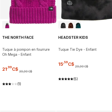
THE NORTH FACE
HEADSTER KIDS
Tuque à pompon en fourrure
Tuque Tie Dye - Enfant
Oh Mega - Enfant
,
59
15
C$
29
,
99
C$
,
99
21
C$
39
,
99
C$
(5)
(1)