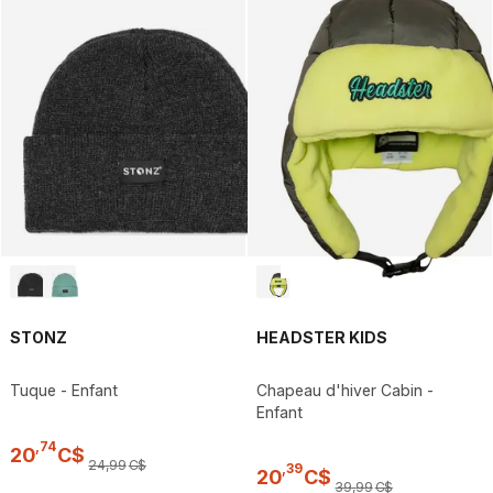
STONZ
HEADSTER KIDS
Tuque - Enfant
Chapeau d'hiver Cabin -
Enfant
,
74
20
C$
24
,
99
C$
,
39
20
C$
39
,
99
C$