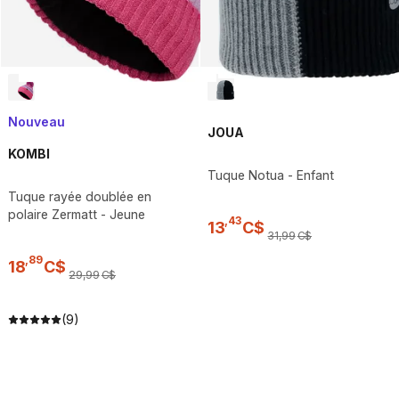
Nouveau
JOUA
KOMBI
Tuque Notua - Enfant
Tuque rayée doublée en
polaire Zermatt - Jeune
,
43
13
C$
31
,
99
C$
,
89
18
C$
29
,
99
C$
(9)