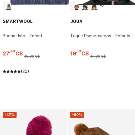
+
2
SMARTWOOL
JOUA
Bonnet Isto - Enfant
Tuque Pseudoscops - Enfants
,
49
,
19
27
C$
19
C$
49
,
99
C$
47
,
99
C$
(30)
-47%
-60%