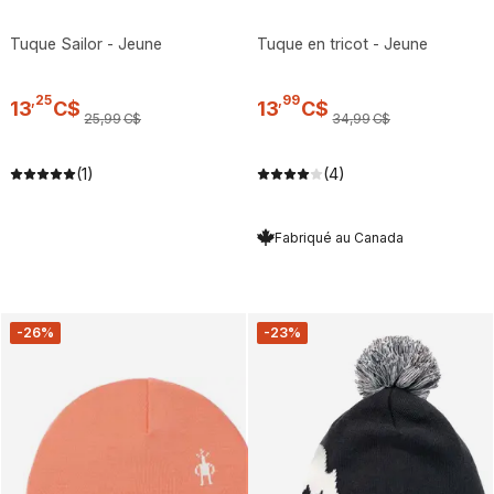
Tuque Sailor - Jeune
Tuque en tricot - Jeune
,
25
,
99
13
C$
13
C$
25
,
99
C$
34
,
99
C$
(1)
(4)
Fabriqué au Canada
-26%
-23%