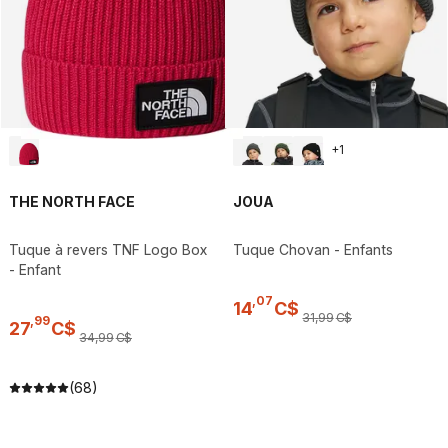
+
1
THE NORTH FACE
JOUA
Tuque à revers TNF Logo Box
Tuque Chovan - Enfants
- Enfant
,
07
14
C$
31
,
99
C$
,
99
27
C$
34
,
99
C$
(68)