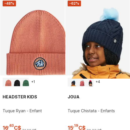
-48%
-62%
+
1
+
4
HEADSTER KIDS
JOUA
Tuque Ryan - Enfant
Tuque Chistata - Enfants
,
63
,
19
16
C$
15
C$