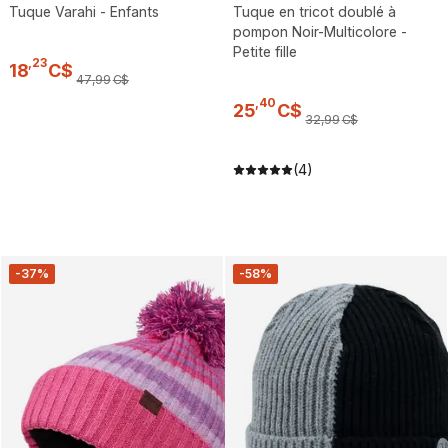
Tuque Varahi - Enfants
Tuque en tricot doublé à
pompon Noir-Multicolore -
Petite fille
,
23
18
C$
47
,
99
C$
,
40
25
C$
32
,
99
C$
(4)
-37%
-58%