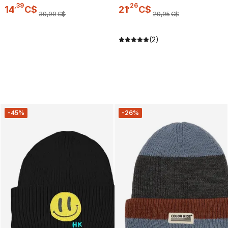
,
39
,
26
14
C$
21
C$
39
,
99
C$
29
,
95
C$
(2)
-45%
-26%