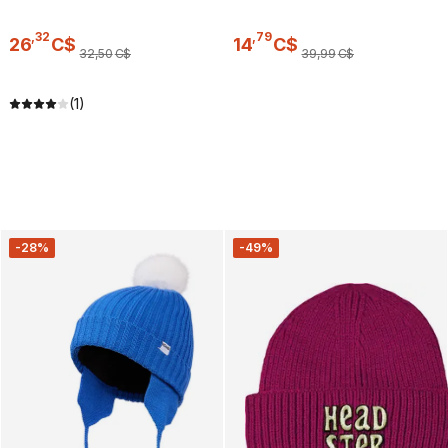
,
32
,
79
26
C$
14
C$
32
,
50
C$
39
,
99
C$
(1)
-28%
-49%