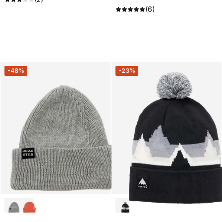
(6)
-48%
-23%