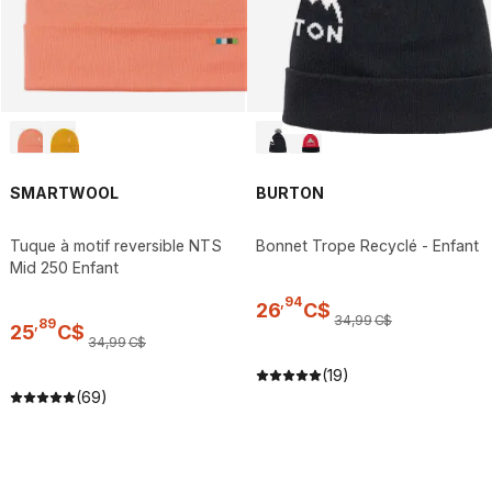
SMARTWOOL
BURTON
Tuque à motif reversible NTS
Bonnet Trope Recyclé - Enfant
Mid 250 Enfant
,
94
26
C$
34
,
99
C$
,
89
25
C$
34
,
99
C$
(19)
(69)