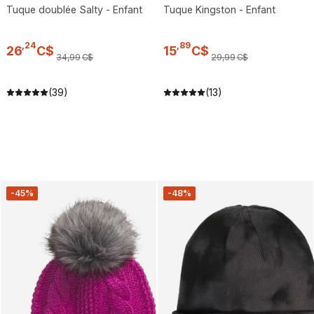
Tuque doublée Salty - Enfant
Tuque Kingston - Enfant
,
24
,
89
26
C$
15
C$
34
,
99
C$
29
,
99
C$
(39)
(13)
-45%
-48%