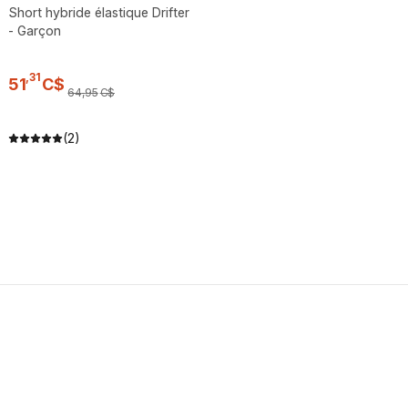
Short hybride élastique Drifter
- Garçon
,
31
51
C$
64
,
95
C$
(2)