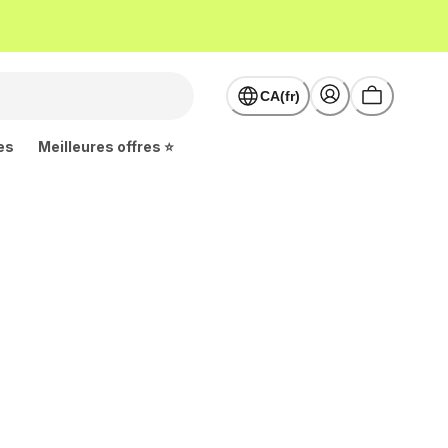
CA(fr)
es
Meilleures offres ⭐