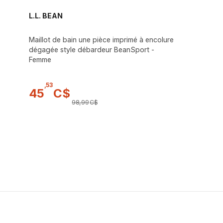
L.L. BEAN
Maillot de bain une pièce imprimé à encolure
dégagée style débardeur BeanSport -
Femme
,
53
45
C$
98
,
99
C$