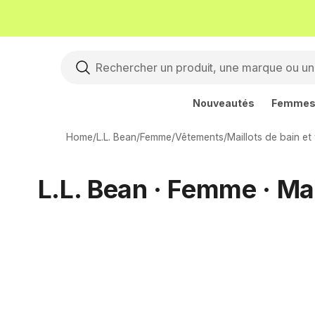
Nouveautés
Femme
Home
/
L.L. Bean
/
Femme
/
Vêtements
/
Maillots de bain e
L.L. Bean · Femme · Mai