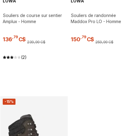
LOWA
LOWA
Souliers de course sur sentier
Souliers de randonnée
Amplux - Homme
Maddox Pro LO - Homme
,
79
,
79
136
C$
150
C$
239
,
99
C$
259
,
99
C$
(2)
-15%