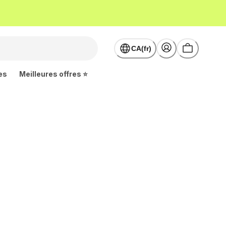
CA(fr)
es
Meilleures offres ⭐