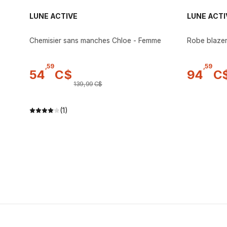
LUNE ACTIVE
LUNE ACTI
Chemisier sans manches Chloe - Femme
Robe blaze
,
59
,
59
54
C$
94
C
139
,
99
C$
(1)