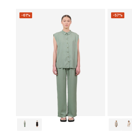
-61%
-57%