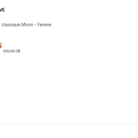
VE
r classique Moon - Femme
$
219
,
99
C$