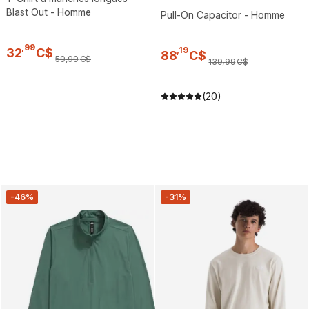
Blast Out - Homme
Pull-On Capacitor - Homme
,
99
,
19
32
C$
88
C$
59
,
99
C$
139
,
99
C$
(20)
-46%
-31%