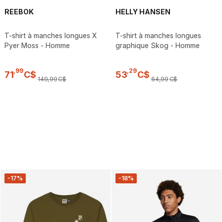
REEBOK
HELLY HANSEN
T-shirt à manches longues X
T-shirt à manches longues
Pyer Moss - Homme
graphique Skog - Homme
,
99
,
29
71
C$
53
C$
149
,
99
C$
64
,
99
C$
-17%
-18%