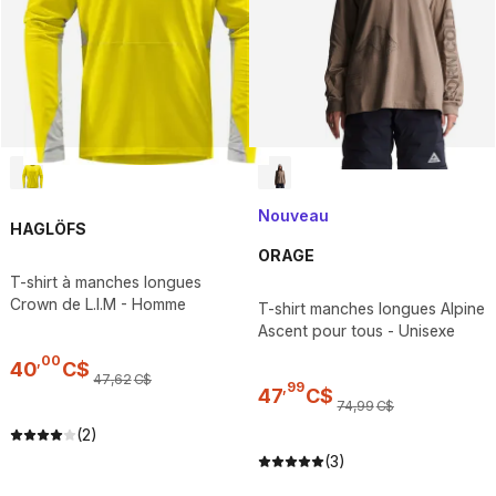
Nouveau
HAGLÖFS
ORAGE
T-shirt à manches longues
Crown de L.I.M - Homme
T-shirt manches longues Alpine
Ascent pour tous - Unisexe
,
00
40
C$
47
,
62
C$
,
99
47
C$
74
,
99
C$
(2)
(3)