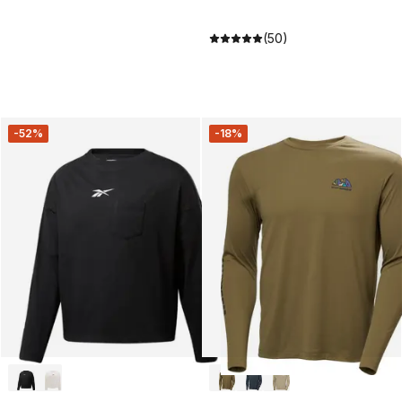
(50)
-52%
-18%