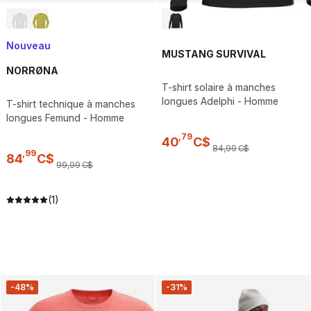
Nouveau
MUSTANG SURVIVAL
NORRØNA
T-shirt solaire à manches
longues Adelphi - Homme
T-shirt technique à manches
longues Femund - Homme
,
79
40
C$
84
,
99
C$
,
99
84
C$
99
,
99
C$
(1)
-48%
-31%