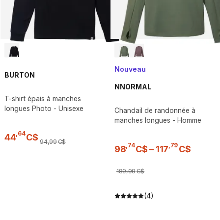
Nouveau
BURTON
NNORMAL
T-shirt épais à manches
longues Photo - Unisexe
Chandail de randonnée à
manches longues - Homme
,
64
44
C$
94
,
99
C$
,
74
,
79
98
C$
–
117
C$
189
,
99
C$
(4)