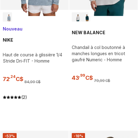
Nouveau
NEW BALANCE
NIKE
Chandail à col boutonné à
manches longues en tricot
Haut de course à glissière 1/4
gaufré Numeric - Homme
Stride Dri-FIT - Homme
,
99
,
24
43
C$
72
C$
79
,
99
C$
84
,
99
C$
(2)
-53%
-18%