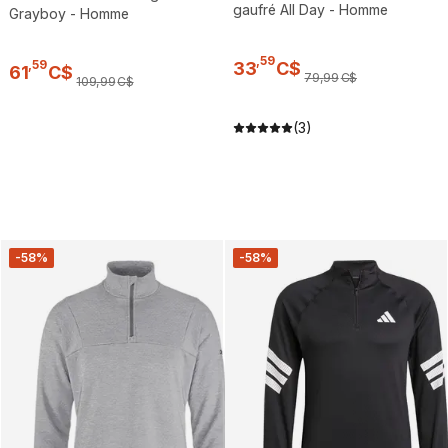
gaufré All Day - Homme
Grayboy - Homme
,
59
,
59
33
C$
61
C$
79
,
99
C$
109
,
99
C$
(3)
-58%
-58%