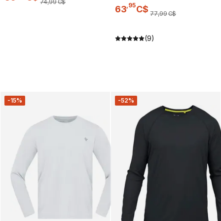
74
,
99
C$
,
95
63
C$
77
,
99
C$
(9)
-15%
-52%