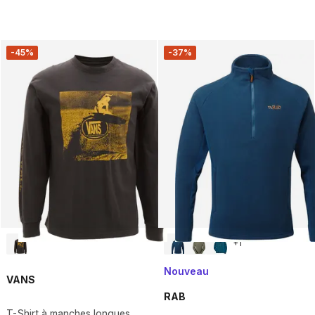
-45%
-37%
+
1
Nouveau
VANS
RAB
T-Shirt à manches longues