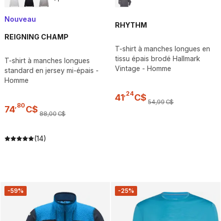
Nouveau
RHYTHM
REIGNING CHAMP
T-shirt à manches longues en
tissu épais brodé Hallmark
T-shirt à manches longues
Vintage - Homme
standard en jersey mi-épais -
Homme
,
24
41
C$
54
,
99
C$
,
80
74
C$
88
,
00
C$
(14)
-59%
-25%