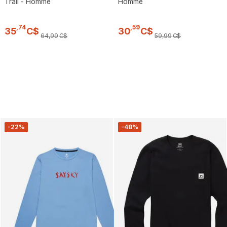
Trail - Homme
Homme
,
74
,
59
35
C$
30
C$
64
,
99
C$
59
,
99
C$
-22%
-48%