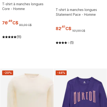
T-shirt à manches longues
Core - Homme
T-shirt à manches longues
Statement Pace - Homme
,
49
76
C$
89
,
99
C$
,
61
82
C$
101
,
99
C$
(11)
(1)
-20%
-44%