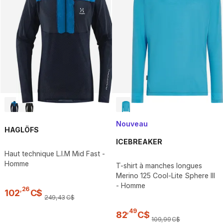
Nouveau
HAGLÖFS
ICEBREAKER
Haut technique L.I.M Mid Fast -
Homme
T-shirt à manches longues
Merino 125 Cool-Lite Sphere III
- Homme
,
26
102
C$
249
,
43
C$
,
49
82
C$
109
,
99
C$