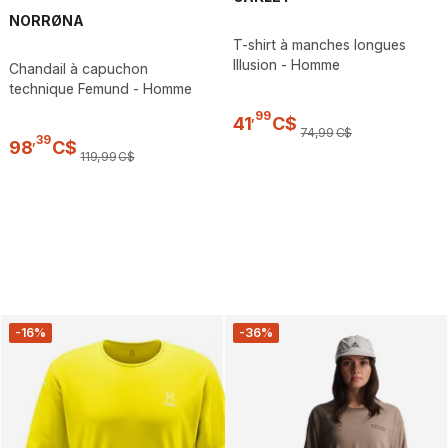
NORRØNA
T-shirt à manches longues
Illusion - Homme
Chandail à capuchon
technique Femund - Homme
,
99
41
C$
74
,
99
C$
,
39
98
C$
119
,
99
C$
-16%
-36%