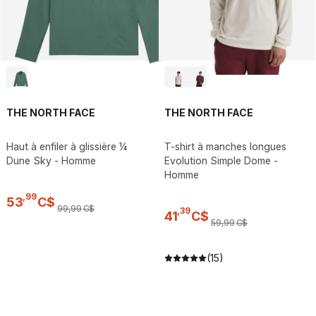
THE NORTH FACE
THE NORTH FACE
Haut à enfiler à glissière ¼
T-shirt à manches longues
Dune Sky - Homme
Evolution Simple Dome -
Homme
,
99
53
C$
99
,
99
C$
,
39
41
C$
59
,
99
C$
(15)