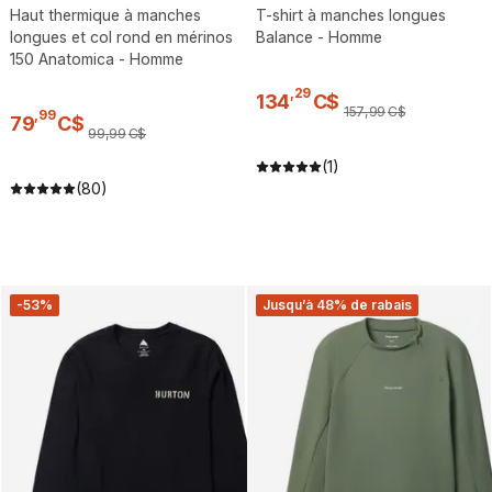
Haut thermique à manches
T-shirt à manches longues
longues et col rond en mérinos
Balance - Homme
150 Anatomica - Homme
,
29
134
C$
157
,
99
C$
,
99
79
C$
99
,
99
C$
(1)
(80)
-53%
Jusqu’à 48% de rabais