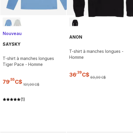
Nouveau
ANON
SAYSKY
T-shirt à manches longues -
Homme
T-shirt à manches longues
Tiger Pace - Homme
,
39
36
C$
69
,
99
C$
,
55
79
C$
101
,
99
C$
(1)