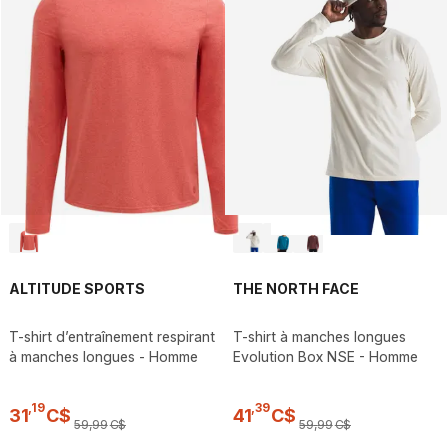
ALTITUDE SPORTS
THE NORTH FACE
T-shirt d’entraînement respirant
T-shirt à manches longues
à manches longues - Homme
Evolution Box NSE - Homme
,
19
,
39
31
C$
41
C$
59
,
99
C$
59
,
99
C$