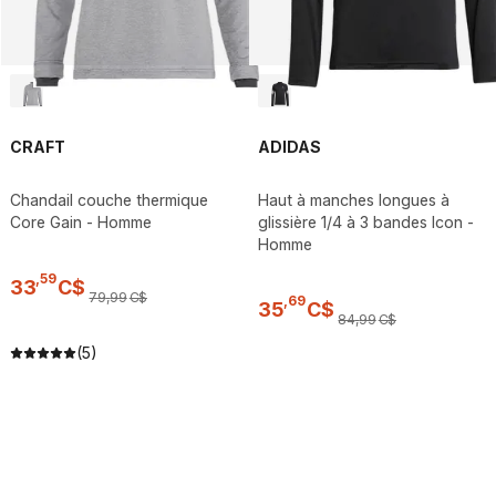
CRAFT
ADIDAS
Chandail couche thermique
Haut à manches longues à
Core Gain - Homme
glissière 1/4 à 3 bandes Icon -
Homme
,
59
33
C$
79
,
99
C$
,
69
35
C$
84
,
99
C$
(5)