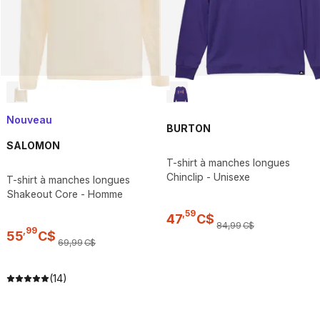
Nouveau
BURTON
SALOMON
T-shirt à manches longues
Chinclip - Unisexe
T-shirt à manches longues
Shakeout Core - Homme
,
59
47
C$
84
,
99
C$
,
99
55
C$
69
,
99
C$
(14)