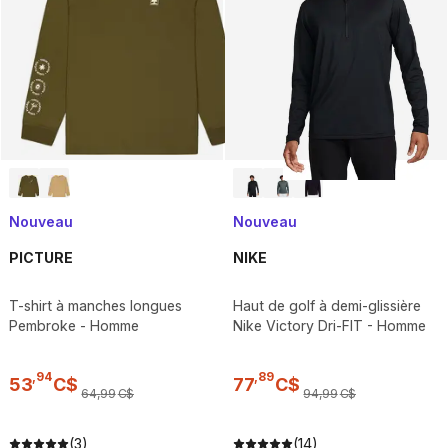
Nouveau
Nouveau
PICTURE
NIKE
T-shirt à manches longues
Haut de golf à demi-glissière
Pembroke - Homme
Nike Victory Dri-FIT - Homme
,
94
,
89
53
C$
77
C$
64
,
99
C$
94
,
99
C$
(3)
(14)