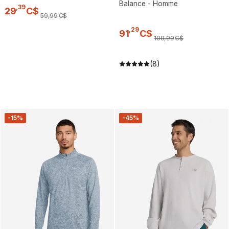
Balance - Homme
,
39
29
C$
59
,
99
C$
,
29
91
C$
109
,
99
C$
(8)
-15%
-45%