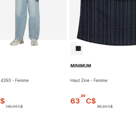
MINIMUM
 4393 - Femme
Haut Zine - Femme
,
89
$
63
C$
149
,
99
C$
89
,
99
C$