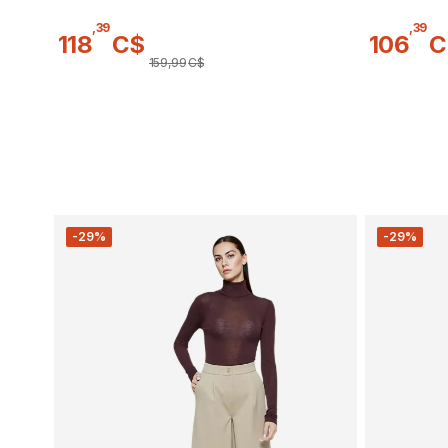
,
39
,
39
118
C$
106
C
159
,
99
C$
-29%
-29%