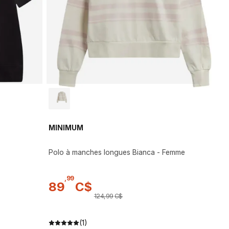
MINIMUM
Polo à manches longues Bianca - Femme
,
99
89
C$
124
,
99
C$
(1)