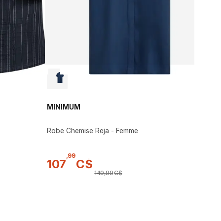
MINIMUM
Robe Chemise Reja - Femme
,
99
107
C$
149
,
99
C$