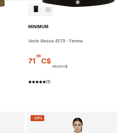
MINIMUM
Veste Alessia 4579 - Femme
,
99
71
C$
99
,
99
C$
(1)
-29%