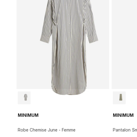
MINIMUM
MINIMUM
Robe Chemise June - Femme
Pantalon Sm