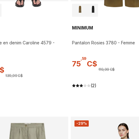
MINIMUM
e en denim Caroline 4579 -
Pantalon Rosies 3780 - Femme
,
59
75
C$
$
119
,
99
C$
139
,
99
C$
(2)
-29%