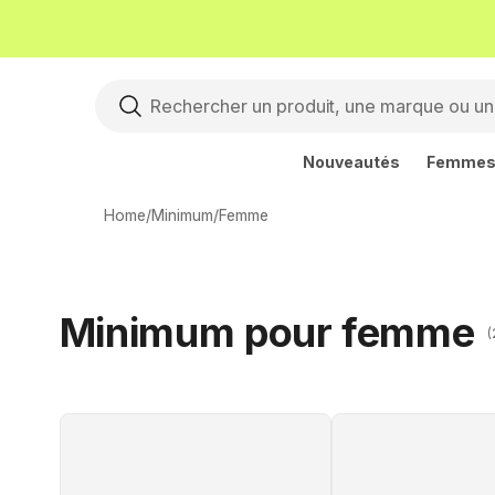
Nouveautés
Femme
Home
/
Minimum
/
Femme
Minimum pour femme
(