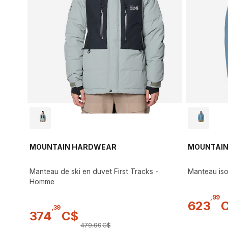
MOUNTAIN HARDWEAR
MOUNTAI
Manteau de ski en duvet First Tracks -
Manteau is
Homme
,
99
623
,
39
374
C$
479
,
99
C$