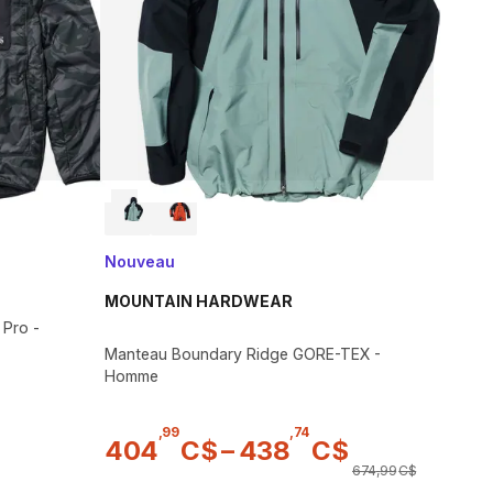
Nouveau
MOUNTAIN HARDWEAR
 Pro -
Manteau Boundary Ridge GORE-TEX -
Homme
,
99
,
74
404
C$
–
438
C$
674
,
99
C$