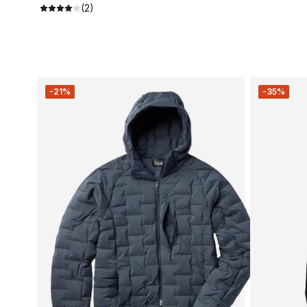
(2)
-21%
-35%