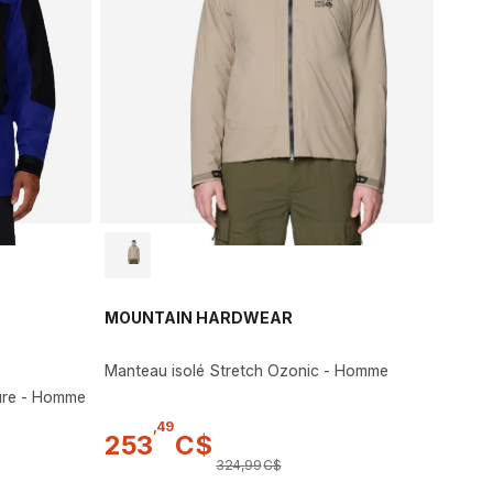
MOUNTAIN HARDWEAR
Manteau isolé Stretch Ozonic - Homme
ure - Homme
,
49
253
C$
324
,
99
C$