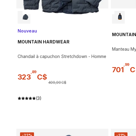
Nouveau
MOUNTAI
MOUNTAIN HARDWEAR
Manteau My
Chandail à capuchon Stretchdown - Homme
,
99
701
C
,
89
323
C$
409
,
99
C$
(3)
-22%
-21%