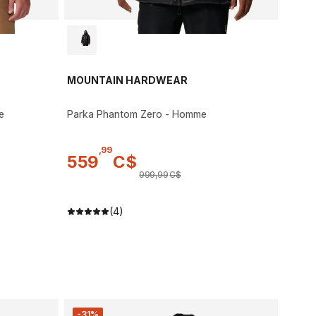
MOUNTAIN HARDWEAR
e
Parka Phantom Zero - Homme
,
99
559
C$
999
,
99
C$
(4)
-31%