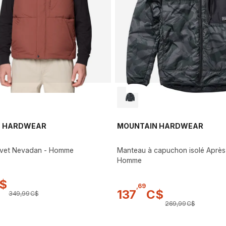
N HARDWEAR
MOUNTAIN HARDWEAR
uvet Nevadan - Homme
Manteau à capuchon isolé Après
Homme
$
,
69
137
C$
349
,
99
C$
269
,
99
C$