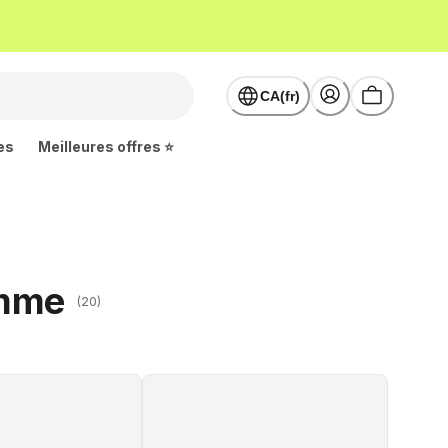
CA(fr)
es
Meilleures offres ⭐
omme
(20)