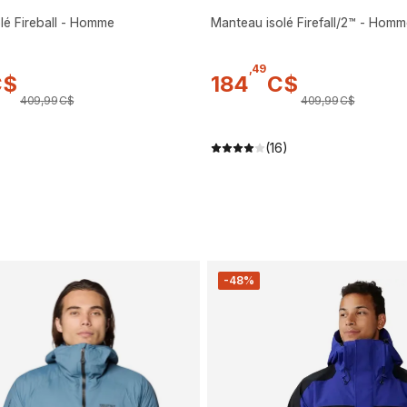
lé Fireball - Homme
Manteau isolé Firefall/2™ - Hom
,
49
C$
184
C$
409
,
99
C$
409
,
99
C$
)
(16)
-48%