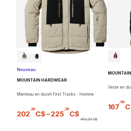
Nouveau
MOUNTAI
MOUNTAIN HARDWEAR
Veste en d
Manteau en duvet First Tracks - Homme
,
99
167
C
,
39
,
39
202
C$
–
225
C$
459
,
99
C$