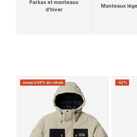
Parkas et manteaux
Manteaux lége
d’hiver
Jusqu’à 56% de rabais
-52%