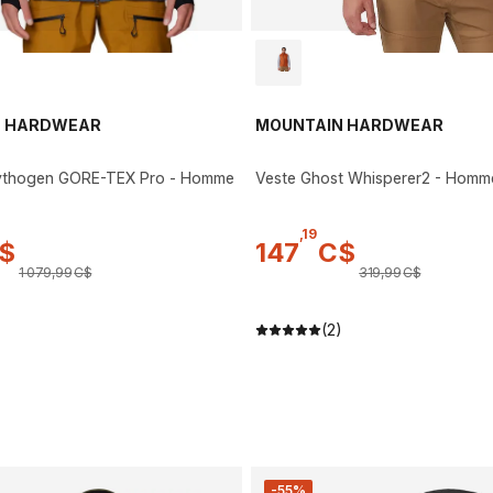
N HARDWEAR
MOUNTAIN HARDWEAR
thogen GORE-TEX Pro - Homme
Veste Ghost Whisperer2 - Homm
,
19
$
147
C$
1 079
,
99
C$
319
,
99
C$
(2)
-55%