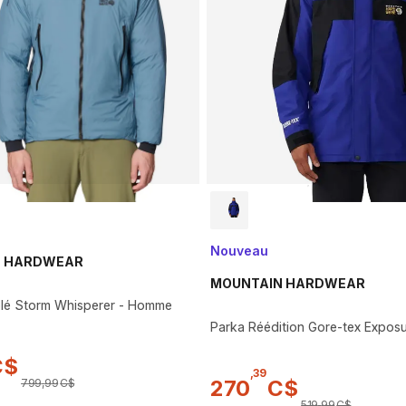
Nouveau
N HARDWEAR
MOUNTAIN HARDWEAR
olé Storm Whisperer - Homme
Parka Réédition Gore-tex Expos
C$
,
39
270
C$
799
,
99
C$
519
,
99
C$