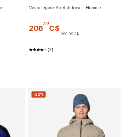
me
Veste légère Stretchdown - Homme
,
99
206
C$
299
,
99
C$
(7)
-22%