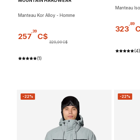
MOUNTAIN HARDWEAR
Manteau Iso
Manteau Kor Alloy - Homme
,
89
323
,
39
257
C$
329
,
99
C$
(4
(1)
-22%
-22%