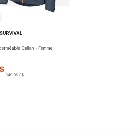
SURVIVAL
perméable Callan - Femme
$
349
,
99
C$