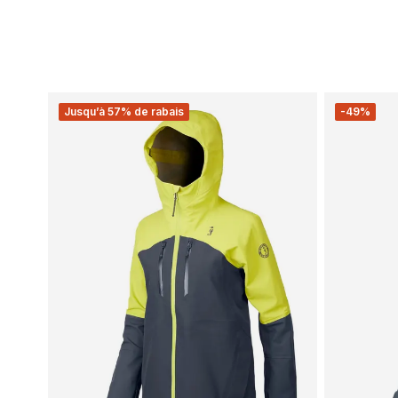
Jusqu’à 57% de rabais
-49%