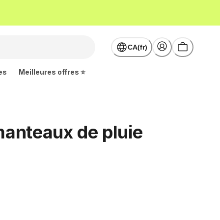
CA(fr)
es
Meilleures offres ⭐
manteaux de pluie