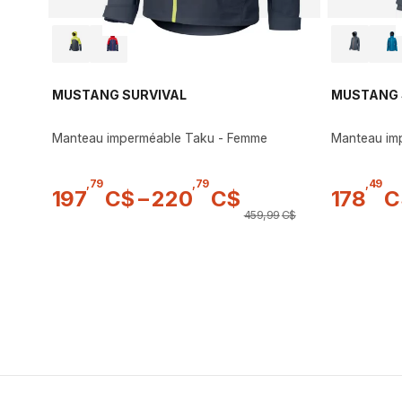
MUSTANG SURVIVAL
MUSTANG 
Manteau imperméable Taku - Femme
Manteau im
,
79
,
79
,
49
197
C$
–
220
C$
178
C
459
,
99
C$